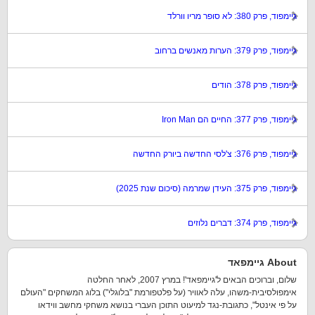
גיימפוד, פרק 380: לא סופר מריו וורלד
גיימפוד, פרק 379: הערות מאנשים ברחוב
גיימפוד, פרק 378: הודים
גיימפוד, פרק 377: החיים הם Iron Man
גיימפוד, פרק 376: צ'לסי החדשה ביורק החדשה
גיימפוד, פרק 375: העידן שמרמה (סיכום שנת 2025)
גיימפוד, פרק 374: דברים נלוזים
About גיימפאד
שלום, וברוכים הבאים ל'גיימפאד'! במרץ 2007, לאחר החלטה
אימפולסיבית-משהו, עלה לאוויר (על פלטפורמת "בלוגלי") בלוג המשחקים "העולם
על פי אינטל", כתגובת-נגד למיעוט התוכן העברי בנושא משחקי מחשב ווידאו