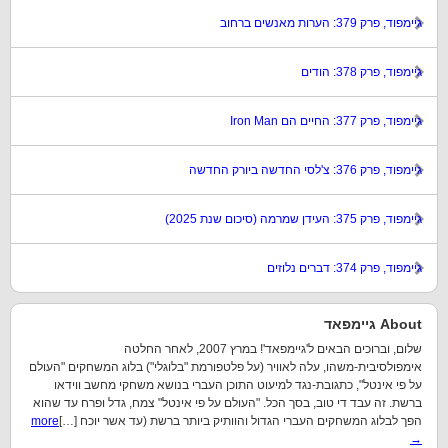
גיימפוד, פרק 379: הערות מאנשים ברחוב
גיימפוד, פרק 378: הודים
גיימפוד, פרק 377: החיים הם Iron Man
גיימפוד, פרק 376: צ'לסי החדשה ביורק החדשה
גיימפוד, פרק 375: העידן שמרמה (סיכום שנת 2025)
גיימפוד, פרק 374: דברים נלוזים
About גיימפאד
שלום, וברוכים הבאים ל'גיימפאד'! במרץ 2007, לאחר החלטה
אימפולסיבית-משהו, עלה לאוויר (על פלטפורמת "בלוגלי") בלוג המשחקים "העולם
על פי אינטל", כתגובת-נגד למיעוט התוכן העברי בנושא משחקי מחשב ווידאו
ברשת. זה עבד די טוב, בסך הכל. "העולם על פי אינטל" צמח, גדל ופרח עד שהוא
הפך לבלוג המשחקים העברי הגדול והוותיק ביותר ברשת (עד אשר יוכח […]
more
→