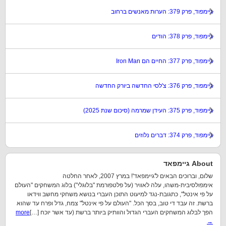
גיימפוד, פרק 379: הערות מאנשים ברחוב
גיימפוד, פרק 378: הודים
גיימפוד, פרק 377: החיים הם Iron Man
גיימפוד, פרק 376: צ'לסי החדשה ביורק החדשה
גיימפוד, פרק 375: העידן שמרמה (סיכום שנת 2025)
גיימפוד, פרק 374: דברים נלוזים
About גיימפאד
שלום, וברוכים הבאים ל'גיימפאד'! במרץ 2007, לאחר החלטה
אימפולסיבית-משהו, עלה לאוויר (על פלטפורמת "בלוגלי") בלוג המשחקים "העולם
על פי אינטל", כתגובת-נגד למיעוט התוכן העברי בנושא משחקי מחשב ווידאו
ברשת. זה עבד די טוב, בסך הכל. "העולם על פי אינטל" צמח, גדל ופרח עד שהוא
הפך לבלוג המשחקים העברי הגדול והוותיק ביותר ברשת (עד אשר יוכח […]
more
→