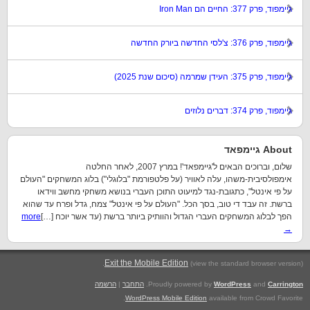
גיימפוד, פרק 377: החיים הם Iron Man
גיימפוד, פרק 376: צ'לסי החדשה ביורק החדשה
גיימפוד, פרק 375: העידן שמרמה (סיכום שנת 2025)
גיימפוד, פרק 374: דברים נלוזים
About גיימפאד
שלום, וברוכים הבאים ל'גיימפאד'! במרץ 2007, לאחר החלטה
אימפולסיבית-משהו, עלה לאוויר (על פלטפורמת "בלוגלי") בלוג המשחקים "העולם
על פי אינטל", כתגובת-נגד למיעוט התוכן העברי בנושא משחקי מחשב ווידאו
ברשת. זה עבד די טוב, בסך הכל. "העולם על פי אינטל" צמח, גדל ופרח עד שהוא
הפך לבלוג המשחקים העברי הגדול והוותיק ביותר ברשת (עד אשר יוכח […]
more
→
.
Exit the Mobile Edition
(view the standard browser version)
Carrington
and
WordPress
Proudly powered by
.
התחבר
|
הרשמה
WordPress Mobile Edition
available from Crowd Favorite.