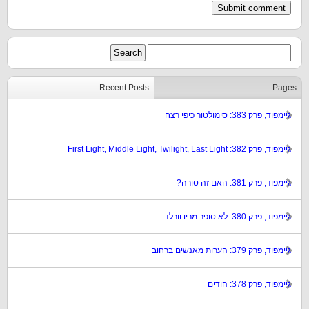
Recent Posts
Pages
גיימפוד, פרק 383: סימולטור כיפי רצח
גיימפוד, פרק 382: First Light, Middle Light, Twilight, Last Light
גיימפוד, פרק 381: האם זה סורה?
גיימפוד, פרק 380: לא סופר מריו וורלד
גיימפוד, פרק 379: הערות מאנשים ברחוב
גיימפוד, פרק 378: הודים