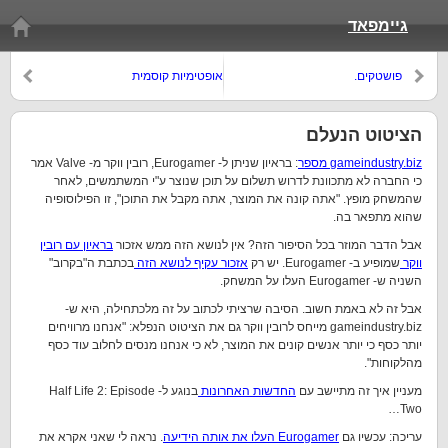
גיימפאד
פושטקים.
אופטימיות קוסמית
הציטוט הנעלם
gameindustry.biz מספר
: בראיון שניתן ל- Eurogamer, רובין ווקר מ- Valve אמר
כי החברה לא מתכוונת לדרוש תשלום על תוכן שנוצר ע"י המשתמשים, לאחר
שהמשחק מופץ. "אתה קונה את המוצר, אתה מקבל את התוכן", זו הפילוסופיה
שהוא מתפאר בה.
אבל הדבר המוזר בכל הסיפור הזה? אין לנושא הזה ממש אזכור
בראיון עם רובין
ווקר
שמופיע ב- Eurogamer. יש רק
אזכור עקיף לנושא הזה
בכתבת ה"בקרוב"
השניה ש- Eurogamer העלו על המשחק.
אבל זה לא באמת חשוב. הסיבה שרציתי לכתוב על זה מלכתחילה, היא ש-
gameindustry.biz מייחס לרובין ווקר גם את הציטוט הנפלא: "אנחנו מרוויחים
יותר כסף כי יותר אנשים קונים את המוצר, לא כי אנחנו מנסים לחלוב עוד כסף
מהלקוחות".
מעניין איך זה מתיישב עם
החדשות האחרונות
בנוגע ל- Half Life 2: Episode
Two…
עריכה: עכשיו גם
Eurogamer העלו את אותה הידיעה
. נראה לי שאני אקרא את