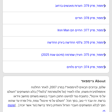
גיימפוד, פרק 379: הערות מאנשים ברחוב
גיימפוד, פרק 378: הודים
גיימפוד, פרק 377: החיים הם Iron Man
גיימפוד, פרק 376: צ'לסי החדשה ביורק החדשה
גיימפוד, פרק 375: העידן שמרמה (סיכום שנת 2025)
גיימפוד, פרק 374: דברים נלוזים
About גיימפאד
שלום, וברוכים הבאים ל'גיימפאד'! במרץ 2007, לאחר החלטה
אימפולסיבית-משהו, עלה לאוויר (על פלטפורמת "בלוגלי") בלוג המשחקים "העולם
על פי אינטל", כתגובת-נגד למיעוט התוכן העברי בנושא משחקי מחשב ווידאו
ברשת. זה עבד די טוב, בסך הכל. "העולם על פי אינטל" צמח, גדל ופרח עד שהוא
הפך לבלוג המשחקים העברי הגדול והוותיק ביותר ברשת (עד אשר יוכח […]
more
→