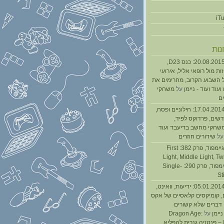
נות
נגנז בגנזך 20.08.2015: כנס D23,
ת מול רופאי אליל, אירועי
 השבוע הקרוב, מחרימים את
עוד ועוד - ניימן
על
משחקי
ם
נגנז בגנזך 17.04.2014: חילוניים ופסח,
שים, פרדוקס לפיד,
משחקי מחשב בדיעבד ועוד
ל
שידורים חוזרים
גיימפאד » גיימפוד, פרק 382: First
Light, Middle Light, Twi
גיימפוד, פרק 290: Single-
St
נגנז בגנזך 05.01.2014: ידיעות, וואינט,
, קומיקסים קלאסיים של אקס
ן דברים שלא קשורים
ניימן
על
Dragon Age:
Inquisition – פנטזיה גנרית להפליא