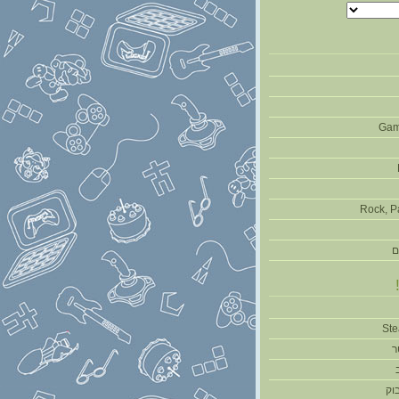
Gam
Rock, P
ם
ר
וק