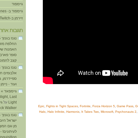
גיימפוד
גיימפוד ב- iTunes
זיירמן ב-Twitch
תגובות אחרו
החלפת מזוזו
האמנות של
סופר פארם ו
קצב להמוני
אלבומים חד
ספיידרמן, 
ועוד - ניימן
ע
light, Last
Light
על
Epic
,
Fights in Tight Spaces
,
Fortnite
,
Forza Horizon 5
,
Game Pass
,
G
ick Walker
Halo
,
Halo Infinite
,
Harmonix
,
It Takes Two
,
Microsoft
,
Psychonauts 2
ישראל היום
מן וגם המו
לעיתונים! - 