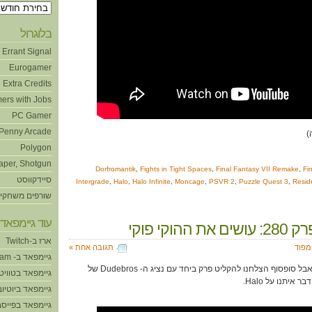
ארכיונים
בלוגרול
Errant Signal
Eurogamer
Extra Credits
ers with Jobs
PC Gamer
Penny Arcade
Polygon
aper, Shotgun
Dorfromantik
,
Fights in Tight Spaces
,
Final Fantasy VII Remake
,
Fi
סיידקווסט
Intergrade
,
Halo
,
Halo Infinite
,
Moncage
,
PSVR 2
,
Puzzle Quest 3
,
Reside
שורפים משחקי
עוד גיימפאד!
 ההוקי פוקי
ארז ב-Twitch
ימפוד
תגובה אחת »
גיימפאד ב- Steam
זה לקח יותר זמן משחשבנו, אבל סופסוף הצלחנו להקליט פרק ביחד עם נציג ה- Dudebros של
גיימפאד בטוויט
איתנו על Halo.
גיימפאד ביוטיוב
גיימפאד בפייסב