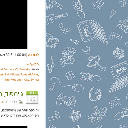
להורדה
(1:00:04, 82.5 מגה)
המשך »
תגיות:
nal Fantasy VII Remake
nt Evil Village
,
Tales of Arise
,
The Forgotten City
,
Zynga
גיימפוד, פרק 280: עושים את
דצמ
12
עידן זיירמן|
גי
הפודקאסט, ארז רונן, כדי שידבר 