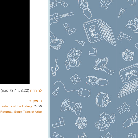
להורדה
(53:22, 73.4 מגה)
המשך »
תגיות:
,
uardians of the Galaxy
,
Returnal
,
Sony
,
Tales of Arise