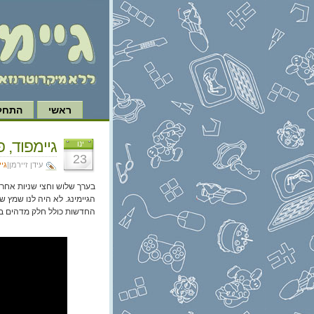
ראשי
התחל 
גיימפוד, פרק 283: דורף
ינו
23
עידן זיירמן|
גי
בערך שלוש וחצי שניות אחר
הגיימינג. לא היה לנו שמץ 
החדשות כולל חלק מדהים בתמימות