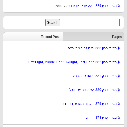
גיימפוד, פרק 229: דקל עדיין צודק
דצמ 7, 2019
Recent Posts
Pages
גיימפוד, פרק 383: סימולטור כיפי רצח
גיימפוד, פרק 382: First Light, Middle Light, Twilight, Last Light
גיימפוד, פרק 381: האם זה סורה?
גיימפוד, פרק 380: לא סופר מריו וורלד
גיימפוד, פרק 379: הערות מאנשים ברחוב
גיימפוד, פרק 378: הודים