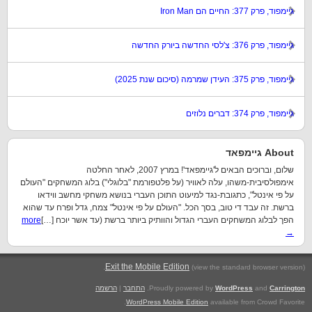
גיימפוד, פרק 377: החיים הם Iron Man
גיימפוד, פרק 376: צ'לסי החדשה ביורק החדשה
גיימפוד, פרק 375: העידן שמרמה (סיכום שנת 2025)
גיימפוד, פרק 374: דברים נלוזים
About גיימפאד
שלום, וברוכים הבאים ל'גיימפאד'! במרץ 2007, לאחר החלטה
אימפולסיבית-משהו, עלה לאוויר (על פלטפורמת "בלוגלי") בלוג המשחקים "העולם
על פי אינטל", כתגובת-נגד למיעוט התוכן העברי בנושא משחקי מחשב ווידאו
ברשת. זה עבד די טוב, בסך הכל. "העולם על פי אינטל" צמח, גדל ופרח עד שהוא
הפך לבלוג המשחקים העברי הגדול והוותיק ביותר ברשת (עד אשר יוכח […]
more
→
.
Exit the Mobile Edition
(view the standard browser version)
Carrington
and
WordPress
Proudly powered by
.
התחבר
|
הרשמה
WordPress Mobile Edition
available from Crowd Favorite.