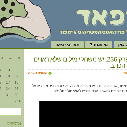
כאן
מי אנחנו?
תאריכי יציאה
א
גיימפוד, פרק 236: יש משחקי מילים שלא ראויים
א
ב
ג
 הכתב
4
3
2
הוספת תגובה
פוד
1
10
9
8
17
16
יוחד, שהוא קצת יותר ארוך מפרק ממוצע. ארז והמורדים מדברים על
5
24
23
ם רוחניים למשחקי עבר ודרכים להזיע מול הטלוויזיה.
31
30
« יול
ארכיונים