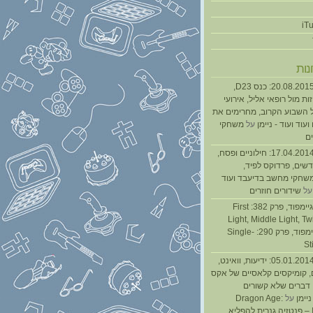
נות
נגנז בגנזך 20.08.2015: כנס D23,
ת מול רופאי אליל, אירועי
 השבוע הקרוב, מחרימים את
עוד ועוד - ניימן
על
משחקי
ם
נגנז בגנזך 17.04.2014: חילוניים ופסח,
שים, פרדוקס לפיד,
משחקי מחשב בדיעבד ועוד
ל
שידורים חוזרים
גיימפאד » גיימפוד, פרק 382: First
Light, Middle Light, Twi
גיימפוד, פרק 290: Single-
St
נגנז בגנזך 05.01.2014: ידיעות, וואינט,
, קומיקסים קלאסיים של אקס
ן דברים שלא קשורים
ניימן
על
Dragon Age:
Inquisition – פנטזיה גנרית להפליא