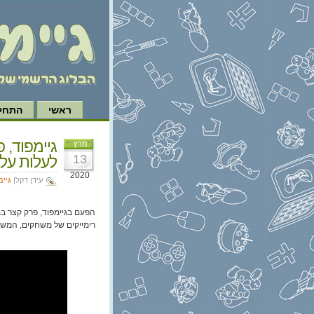
ראשי
התחל 
מרץ
13
לעלות על
2020
עידן דקל|
גיימ
הפעם בגיימפוד, פרק קצר במ
רימייקים של משחקים, המשכי