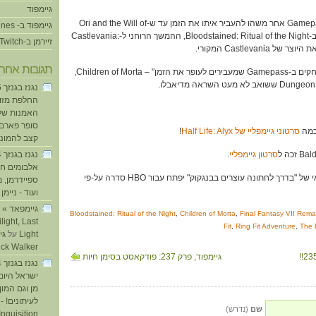
גיימפוד
00:44:30 – בחיפושיו ב-Gamepass אחר משהו להעביר איתו את הזמן עד ש-Ori and the Will of
גיימפוד ב- iTunes
the Wisps יגיע, עופר נתקל ב-Bloodstained: Ritual of the Night, ההמשך הרוחני ל-Castlevania:
זיירמן ב-Twitch
תגובות אחרו
00:49:59 – עוד בגזרת "משחקים ב-Gamepass שמעבירים לעופר את הזמן" – Children of Morta,
החלפת מזוזו
האמנות של
סופר פארם ו
סרטוני גיימפליי של Half Life: Alyx
!
קצב להמוני
סרטון גיימפליי
.
אלבומים חד
ספיידרמן, 
ועוד - ניימן
ע
Bloodstained: Ritual of the Night
,
Children of Morta
,
Final Fantasy VII Rem
light, Last
Fit
,
Ring Fit Adventure
,
The 
Light
על
ick Walker
גיימפוד, פרק 237: פודקאסט בסימן חיות
ישראל היום
מן וגם המו
לעיתונים! - 
שם
(נדרש)