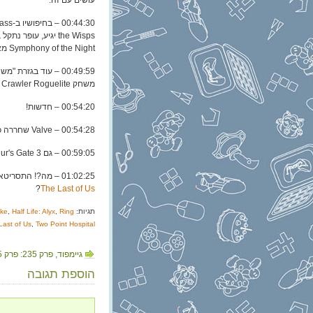
עושים עם זה.
Symphony of the Night מאת היוצר של Castlevania המקורי.
משחק Dungeon Crawler Roguelite ששואב לא מעט השראה מדיאבלו.
00:54:20 – חדשות!
00:54:28 – Valve שחררה כמה
00:59:05 – גם Baldur's Gate 3 זכה ל
01:02:25 – מה?! התסריטאי של "בדרך לחתונה עוצרים בבנגקוק" יפתח עבור HBO סדרה על-פי
?
The Last of Us
תגיות:
Ring
,
Half Life: Alyx
,
ake
Last of Us
,
Two Point Hospital
גיימפוד, פרק 235: פרק 235!!
הוספת תגובה