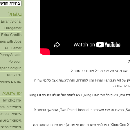
ארכיונים
בלוגרול
Errant Signal
Eurogamer
Extra Credits
ers with Jobs
PC Gamer
Penny Arcade
Polygon
aper, Shotgun
סיידקווסט
00:03:12 – הדמו של הרימייק של Final Fantasy VII זמין להורדה, וההתרגשות אצל כל מי שהיה
שורפים משחקי
עוד גיימפאד!
00:24:12 – לכבוד יום ההולדת שלו, גיא קיבל את ה-Ring Fit, ויצא להזיע מול הטלוויזיה עם Ring Fit
ארז ב-Twitch
גיימפאד ב- Steam
00:33:45 – עדיין על ה-Switch, הפעם זה ארז ששיחק ב-Two Point Hospital, ההמשך הרוחני ל-
גיימפאד בטוויט
גיימפאד ביוטיוב
00:37:53 – דקל התחדש ב-Xbox One X, רגע לפני שהדור הנוכחי מתחלף, ועכשיו הוא תוהה מה
גיימפאד בפייסב