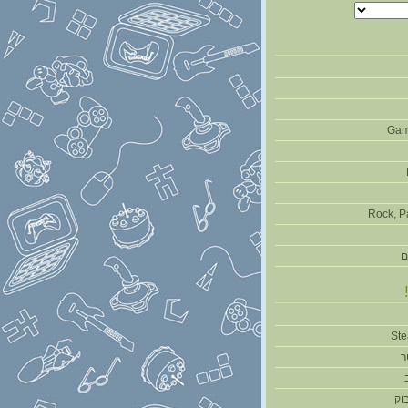
Gam
Rock, P
ם
ר
וק