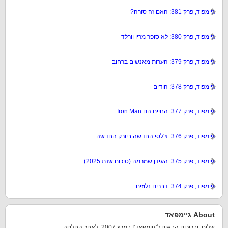
גיימפוד, פרק 381: האם זה סורה?
גיימפוד, פרק 380: לא סופר מריו וורלד
גיימפוד, פרק 379: הערות מאנשים ברחוב
גיימפוד, פרק 378: הודים
גיימפוד, פרק 377: החיים הם Iron Man
גיימפוד, פרק 376: צ'לסי החדשה ביורק החדשה
גיימפוד, פרק 375: העידן שמרמה (סיכום שנת 2025)
גיימפוד, פרק 374: דברים נלוזים
About גיימפאד
שלום, וברוכים הבאים ל'גיימפאד'! במרץ 2007, לאחר החלטה