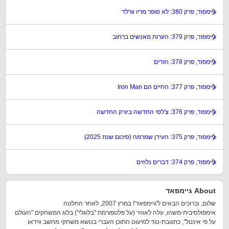
גיימפוד, פרק 380: לא סופר מריו וורלד
גיימפוד, פרק 379: הערות מאנשים ברחוב
גיימפוד, פרק 378: הודים
גיימפוד, פרק 377: החיים הם Iron Man
גיימפוד, פרק 376: צ'לסי החדשה ביורק החדשה
גיימפוד, פרק 375: העידן שמרמה (סיכום שנת 2025)
גיימפוד, פרק 374: דברים נלוזים
About גיימפאד
שלום, וברוכים הבאים ל'גיימפאד'! במרץ 2007, לאחר החלטה
אימפולסיבית-משהו, עלה לאוויר (על פלטפורמת "בלוגלי") בלוג המשחקים "העולם
על פי אינטל", כתגובת-נגד למיעוט התוכן העברי בנושא משחקי מחשב ווידאו