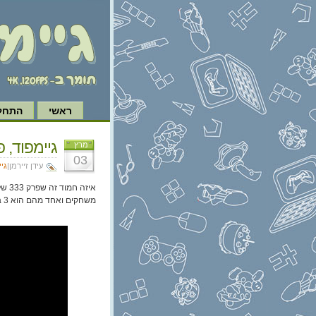
ראשי
התחל 
גיימפוד, פרק 33
מרץ
03
עידן זיירמן|
גי
משחקים ואחד מהם הוא Persona 3 ואוקיי זהו נגמר לי.