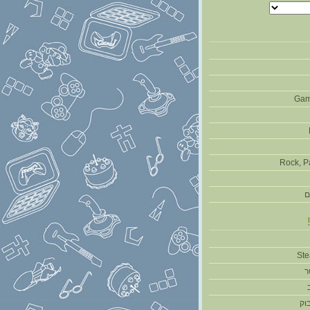
Gam
Rock, P
ם
ר
וק