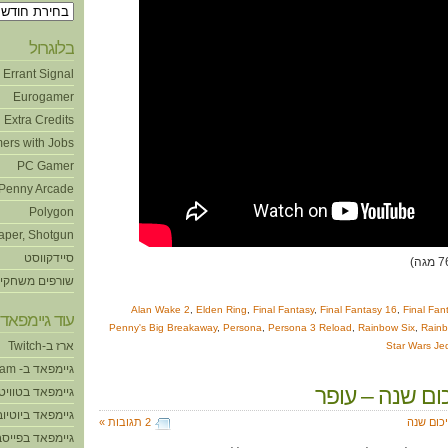
ארכיונים
בלוגרול
Errant Signal
Eurogamer
Extra Credits
ers with Jobs
PC Gamer
Penny Arcade
Polygon
aper, Shotgun
סיידקווסט
שורפים משחקי
Alan Wake 2
,
Elden Ring
,
Final Fantasy
,
Final Fantasy 16
,
Final Fan
עוד גיימפאד!
Penny's Big Breakaway
,
Persona
,
Persona 3 Reload
,
Rainbow Six
,
Rain
ארז ב-Twitch
Star Wars Jed
גיימפאד ב- Steam
גיימפאד בטוויט
גיימפאד ביוטיוב
כום שנה
2 תגובות »
גיימפאד בפייסב