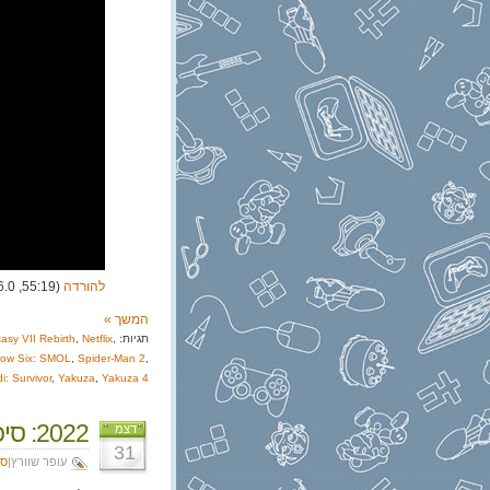
להורדה
(55:19, 76.0 מגה)
המשך »
תגיות:
,
Netflix
,
tasy VII Rebirth
bow Six: SMOL
,
Spider-Man 2
,
i: Survivor
,
Yakuza
,
Yakuza 4
2022: סיכום שנה – עופר
דצמ
31
עופר שוורץ|
סי