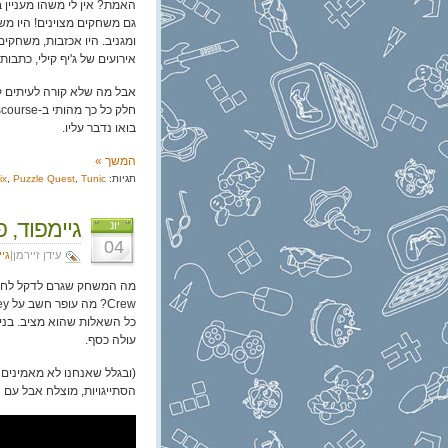
גם משחקים מצוינים! היו מש
ומגניב. היו אכזבות, משחקים
אירועים של ג'יף קילי, כתבות של ג'ייסון שרייר, tal
אבל מה שלא קורה לעיתים ק
בואו נדבר עליו.
המשך »
תגיות:
Tunic
,
Puzzle Quest
,
ix
גיימפוד, פרק 168: גיימפ
יונ
04
עידן זיירמן|
גי
עולה כסף.
הסתייגויות, מוצלח אבל עם 