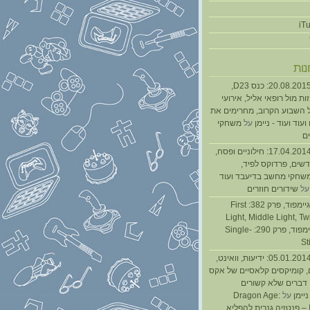
נות
נגנז בגנזך 20.08.2015: כנס D23,
ת מול רופאי אליל, אירועי
 השבוע הקרוב, מחרימים את
עוד ועוד - ניימן
על
משחקי
ם
נגנז בגנזך 17.04.2014: חילוניים ופסח,
שים, פרדוקס לפיד,
משחקי מחשב בדיעבד ועוד
ל
שידורים חוזרים
גיימפאד » גיימפוד, פרק 382: First
Light, Middle Light, Twi
גיימפוד, פרק 290: Single-
St
נגנז בגנזך 05.01.2014: ידיעות, וואינט,
, קומיקסים קלאסיים של אקס
ן דברים שלא קשורים
ניימן
על
Dragon Age:
Inquisition – פנטזיה גנרית להפליא