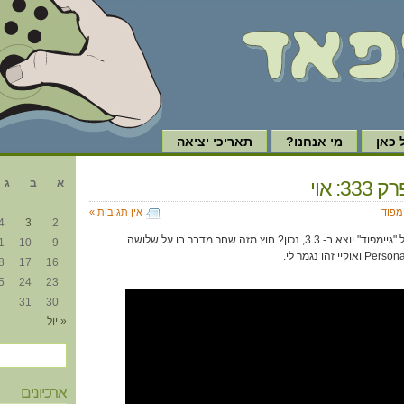
כאן
מי אנחנו?
תאריכי יציאה
א
3: אוי
א
ב
ג
ימפוד
אין תגובות »
4
3
2
איזה חמוד זה שפרק 333 של "גיימפוד" יוצא ב- 3.3, נכון? חוץ מזה שחר מדבר בו על שלושה
1
10
9
8
17
16
5
24
23
31
30
« יול
ארכיונים