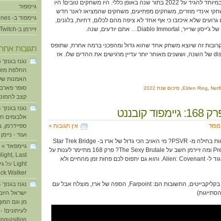
האמת? אין לי משהו מעניין במיוחד להגיד על 2022 בתור שנה באופן כללי. היו משחקים טובים! היו
גיימפוד
חקי אינדי מוזרים, משחקים מפתיעים, משחקים שהמציאו ז'אנר חדש
גיימפוד ב- iTunes
 גרועים שלא איכזבו כי אף אחד לא ציפה מהם לכלום, דחיות, בלגנים,
Diablo Immor… אתם יודעים, שנה.
זיירמן ב-Twitch
רובות זה שיוצא משחק אחד שהוא גדול ומהפכני ברמה אחרת, שתופס
תגובות אחרו
חלק כל כך מהותי ב-discourse של השנה, וששנים מאוחר יותר עדיין מרגישים את ההדים שלו. אז
החלפת מזוזו
האמנות של
סופר פארם ו
Netfl
,
Elden Ring
,
סיכום שנת 2022
קצב להמוני
וד קובננט
אלבומים חד
ספיידרמן, 
ימפוד
אין תגובות »
ועוד - ניימן
ע
מה המשחק שגרם לדקל לחוות בחילה מ- PSVR? מי האויב הכי גדול של ארז ב- Star Trek Bridge
Crew? מה עופר חשב על Prey ומה זיירמן חשב על The Sexy Brutale? פרק 168 מתיימר לענות על
light, Last
כל השאלות שהוא מציב. בניגוד ל- Alien: Covenant. והוא גם יתפוס לכם פחות זמן מהחיים ולא
Light
על
ick Walker
(ובגלל שאנחנו לא מאמינים בקליקבייטים, התשובות הם: Farpoint, הספה של ארז, מוצלח אבל עם
הסתייגות)
ישראל היום
מן וגם המו
לעיתונים! - 