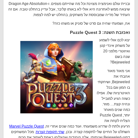
ובניית עולם ואנימציה מצוינת וכל מה שהייתם מצפים. ו-Dragon Age Absolution
שיצאה ממש לאחרונה היא אולי לא באותו קליבר, אבל עדיין בהחלט טובה. אם זה
העתיד של מדיה שמבוססת על משחקים, בהחלט יש למה לצפות.
אה, ושמעתי שהיה גם סרט של סוניק או משהו כזה?
ואכזבת השנה: Puzzle Quest 3
יצא לכם אולי לשמוע
על משחק אינדי קטן
ואיזוטרי מלפני 20
שנה בשם
Bejeweled?
אני מאוד מאוד
אהבתי את
Bejeweled, ושיחקתי
בו המון וגם בכל
האיטרציות שלו. אפילו
כשזה הגיע למובייל
ונהיה קצת… מוזר.
כמה שנים מאוחר
יותר, Puzzle Quest
הצליח לקחת את
הרעיון ולתת לו שדרוג משמעותי. ועוד כמה שנים אחרי זה,
Marvel Puzzle Quest
השתלט על החיים שלי לתקופה קצרה. ובכן,
שתי תקופות קצרות
. מכל המשחקים
דמויי-Bejeweled שניסיתי, אלה היחידים שהצליחו באמת לשחזר את הכיף