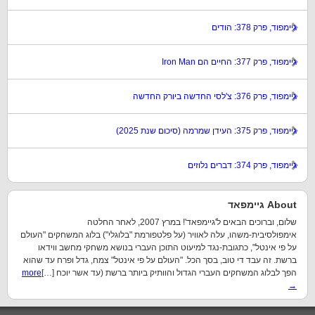
גיימפוד, פרק 378: הודים
גיימפוד, פרק 377: החיים הם Iron Man
גיימפוד, פרק 376: צ'לסי החדשה ביורק החדשה
גיימפוד, פרק 375: העידן שמרמה (סיכום שנת 2025)
גיימפוד, פרק 374: דברים נלוזים
About גיימפאד
שלום, וברוכים הבאים ל'גיימפאד'! במרץ 2007, לאחר החלטה
אימפולסיבית-משהו, עלה לאוויר (על פלטפורמת "בלוגלי") בלוג המשחקים "העולם
על פי אינטל", כתגובת-נגד למיעוט התוכן העברי בנושא משחקי מחשב ווידאו
ברשת. זה עבד די טוב, בסך הכל. "העולם על פי אינטל" צמח, גדל ופרח עד שהוא
הפך לבלוג המשחקים העברי הגדול והוותיק ביותר ברשת (עד אשר יוכח […]
more
→