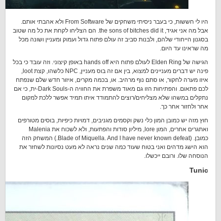
היו לי חששות, כי בעבר ניסיתי משחקים של From Software ולא אהבתי אותם.
אבל מה אני אגיד, the sons of bitches did it. הם הצליחו לקחת את כל מה שטוב
בסגנון הייחודי שלהם, ולבנות סביב זה עולם פתוח גדול ועמוק ומעניין ושונה מכל
מה שראינו עד היום.
הגישה של Elden Ring לעולם פתוח היא hands off באופן קיצוני. וזה עובד כי בכל
פינה יש דברים מעניינים למצוא, בין אם זה בוס מעניין, NPC כלשהו, קצת loot,
איזו מערה לחקור, או סתם נוף מרהיב. או, בכמה מקרים, איזור חדש שלם שנפתח
לכם פתאום. והפתיחות הזו גם מאוד משפרת את החוויה ה-Dark Souls-ית, כי אם
נתקלים במשהו שלא מצליחים/רוצים להתמודד איתו תמיד אפשר ללכת למקום
אחר ולחזור אחר כך.
חוץ מזה יש כמובן המון כלי נשק וקסמים מגניבים, דמויות כיפיות, בוסים מטורפים
ואתגרים אחרים, המון lore, מיליון סודות והפתעות, ולא לשכוח את Malenia
כמובן. (Blade of Miquella. And I have never known defeat.) המשחק הזה
הוא הישג מדהים ואני בטוח שעוד כמה שנים נראה לא מעט נסיונות לשחזר את
הנוסחה שלו. ורובם ייכשלו.
Tunic