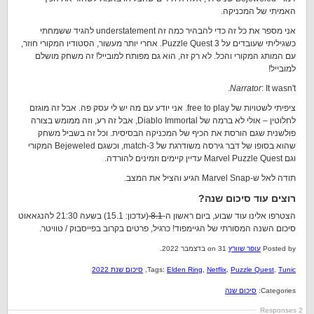
האמיתי של המכניקה.
אני מספר את כל זה כדי להבהיר כמה זה understatement להגיד ששמחתי
כשגיליתי שעובדים על Puzzle Quest 3. אחרי יותר מעשור, הסטודיו המקורי חוזר,
עם המותג המקורי והכל. לא רק זה, הוא גם מפותח למובייל! זה משחק מושלם
למובייל!
Narrator
: It wasn't.
ציפיתי לשטויות של free to play. אני יודע עם מה יש לי עסק פה. אבל זה מוגזם
לחלוטין – אולי לא ברמה של Diablo Immortal, אבל זה רע, וזה ממומש בצורה
פולשנית שגם הורסת את הכיף של המכניקה הבסיסית. וכל זה בשביל משחק
שהוא בסופו של דבר גירסה משודרגת של match-3, וכשגם Bejeweled המקורי
וגם Marvel Puzzle Quest עדיין קיימים וזמינים להורדה.
תודה לאל ש-Marvel Snap הגיע והציל את המצב.
רוצים עוד סיכום שנה?
הצטרפו אלינו עוד שבוע, ביום ראשון ה-
8.1
(עדכון: 15.1) בשעה 21:30 להנגאאוט
סיכום השנה המסורתי של הגיימפוד! כרגיל, פרטים בקרוב בפייסבוק / טוויטר.
Posted by
עופר שוורץ
on 31 בדצמבר 2022.
Tunic
,
Puzzle Quest
,
Netflix
,
Elden Ring
Tags:
,
סיכום שנת 2022
Categories:
סיכום שנה
2 Responses