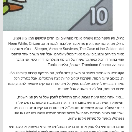
כרגיל, היו השנה כמה משחקי אינדי מפתיעים ומיוחדים שסיפקו המון גיוון ועניין.
כרגיל, אני ארמה קצת ואתן פה אזכור של כבוד לכמה מהם: Neon White, Citizen
Sleeper, Vampire Survivors, The Case of the Golden Idol – כולם משחקים
מאוד מקוריים ומגניבים שאני מאוד ממליץ עליהם. אבל היה משחק אחד שתפס
אותי במיוחד והכיל כמות מרשימה של רעיונות מוצלחים ודיזיין כיפי. אני מדבר
כמובן על
Trombone Champ
. *אהמ*, סליחה, Tunic.
הקונספט הוא מאוד פשוט: זה משחק דמוי-זלדה, עם מכניקת קרבות קצת Souls-
ית, בכיכוב שועל חמוד. הקרבות יכולים להיות קצת מתסכלים, אבל בסה"כ הכל
מאוד חביב ויש לו עיצוב שלבים מצוין, כל מיני סודות וטריקים שאפשר למצוא, כמה
חידות פה ושם, ועלילה די פשוטה אבל מעניינת.
…ואז, אחרי כמה שעות טובות, אתם מתחילים להבין שכל זה רק פני השטח,
והמשחק האמיתי מתרחש בחוברת ההוראות המגניבה שאספתם דפים שלה
ברחבי העולם. ושמה שחשבתם שהוא "כל מיני סודות וטריקים וכמה חידות פה
ושם" הוא בעצם מערכת ענפה של חידות שיותר מזכירה משהו כמו Fez או The
Witness מאשר כל משחק אקשן שהוא.
החוברת הזו היא בלי ספק אחד הדברים המוצלחים שראיתי במשחק אי פעם. היא