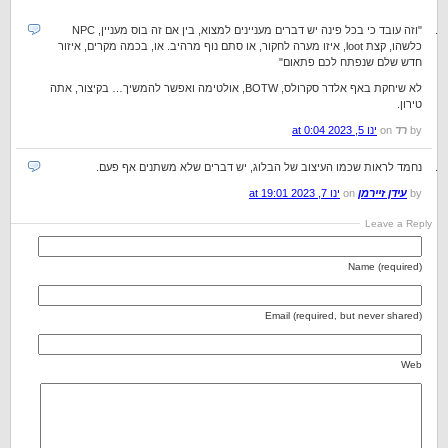
"וזה עובד כי בכל פינה יש דברים מעניינים למצוא, בין אם זה בוס מעניין, NPC
כלשהו, קצת loot, איזו מערה לחקור, או סתם נוף מרהיב. או, בכמה מקרים, איזור
חדש שלם שנפתח לכם פתאום"
לא שיחקת באף אלדר סקרולס, BOTW, אולטימה ואפשר להמשיך… בקיצור, אתה
טירון.
by
רד
on
ינו 5, 2023 at 0:04
נחמד לראות שכמו העיצוב של הבלוג, יש דברים שלא משתנים אף פעם.
by
עידן זיירמן
on
ינו 7, 2023 at 19:01
Leave a Reply
Name (required)
Email (required, but never shared)
Web