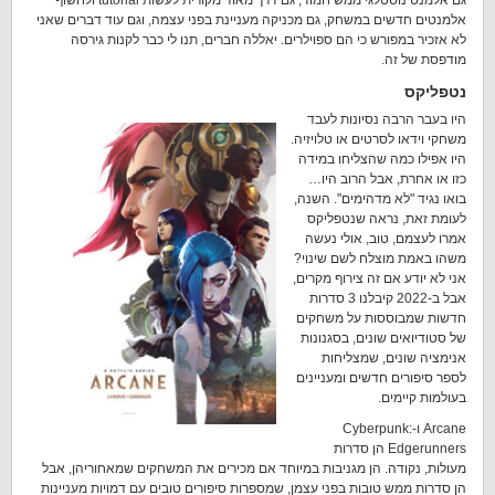
גם אלמנט נוסטלגי ממש חמוד, גם דרך מאוד מקורית לעשות tutorial ולחשוף
אלמנטים חדשים במשחק, גם מכניקה מעניינת בפני עצמה, וגם עוד דברים שאני
לא אזכיר במפורש כי הם ספוילרים. יאללה חברים, תנו לי כבר לקנות גירסה
מודפסת של זה.
נטפליקס
היו בעבר הרבה נסיונות לעבד
משחקי וידאו לסרטים או טלויזיה.
היו אפילו כמה שהצליחו במידה
כזו או אחרת, אבל הרוב היו…
בואו נגיד "לא מדהימים". השנה,
לעומת זאת, נראה שנטפליקס
אמרו לעצמם, טוב, אולי נעשה
משהו באמת מוצלח לשם שינוי?
אני לא יודע אם זה צירוף מקרים,
אבל ב-2022 קיבלנו 3 סדרות
חדשות שמבוססות על משחקים
של סטודיואים שונים, בסגנונות
אנימציה שונים, שמצליחות
לספר סיפורים חדשים ומעניינים
בעולמות קיימים.
Arcane ו-Cyberpunk:
Edgerunners הן סדרות
מעולות, נקודה. הן מגניבות במיוחד אם מכירים את המשחקים שמאחוריהן, אבל
הן סדרות ממש טובות בפני עצמן, שמספרות סיפורים טובים עם דמויות מעניינות