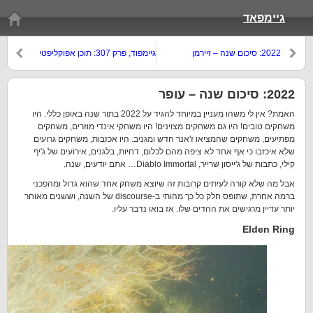
גיימפאד
2022: סיכום שנה – זיירמן
גיימפוד, פרק 307: תוכן אפוקליפטי
(סיכום שנת 2022)
2022: סיכום שנה – עופר
האמת? אין לי משהו מעניין במיוחד להגיד על 2022 בתור שנה באופן כללי. היו
משחקים טובים! היו גם משחקים מצוינים! היו משחקי אינדי מוזרים, משחקים
מפתיעים, משחקים שהמציאו ז'אנר חדש ומגניב. היו אכזבות, משחקים גרועים
שלא איכזבו כי אף אחד לא ציפה מהם לכלום, דחיות, בלגנים, אירועים של ג'יף
קילי, כתבות של ג'ייסון שרייר, Diablo Immortal… אתם יודעים, שנה.
אבל מה שלא קורה לעיתים קרובות זה שיוצא משחק אחד שהוא גדול ומהפכני
ברמה אחרת, שתופס חלק כל כך מהותי ב-discourse של השנה, וששנים מאוחר
יותר עדיין מרגישים את ההדים שלו. אז בואו נדבר עליו.
Elden Ring