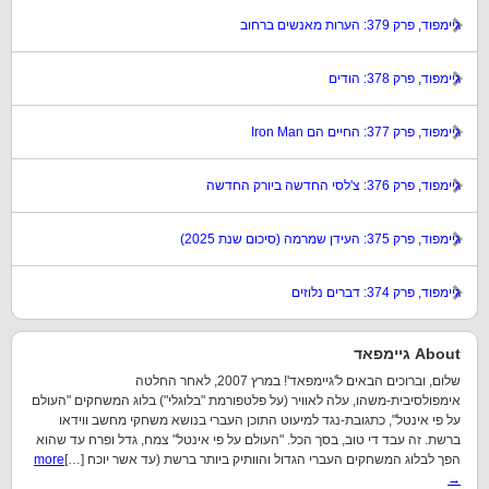
גיימפוד, פרק 379: הערות מאנשים ברחוב
גיימפוד, פרק 378: הודים
גיימפוד, פרק 377: החיים הם Iron Man
גיימפוד, פרק 376: צ'לסי החדשה ביורק החדשה
גיימפוד, פרק 375: העידן שמרמה (סיכום שנת 2025)
גיימפוד, פרק 374: דברים נלוזים
About גיימפאד
שלום, וברוכים הבאים ל'גיימפאד'! במרץ 2007, לאחר החלטה
אימפולסיבית-משהו, עלה לאוויר (על פלטפורמת "בלוגלי") בלוג המשחקים "העולם
על פי אינטל", כתגובת-נגד למיעוט התוכן העברי בנושא משחקי מחשב ווידאו
ברשת. זה עבד די טוב, בסך הכל. "העולם על פי אינטל" צמח, גדל ופרח עד שהוא
הפך לבלוג המשחקים העברי הגדול והוותיק ביותר ברשת (עד אשר יוכח […]
more
→