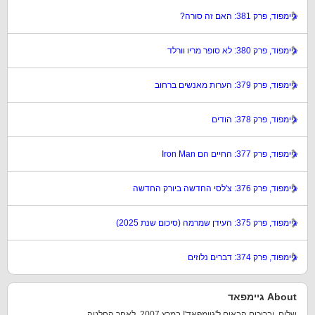
גיימפוד, פרק 381: האם זה סורה?
גיימפוד, פרק 380: לא סופר מריו וורלד
גיימפוד, פרק 379: הערות מאנשים ברחוב
גיימפוד, פרק 378: הודים
גיימפוד, פרק 377: החיים הם Iron Man
גיימפוד, פרק 376: צ'לסי החדשה ביורק החדשה
גיימפוד, פרק 375: העידן שמרמה (סיכום שנת 2025)
גיימפוד, פרק 374: דברים נלוזים
About גיימפאד
שלום, וברוכים הבאים ל'גיימפאד'! במרץ 2007, לאחר החלטה