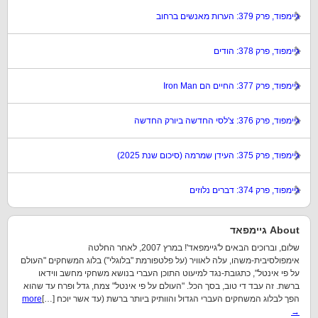
גיימפוד, פרק 379: הערות מאנשים ברחוב
גיימפוד, פרק 378: הודים
גיימפוד, פרק 377: החיים הם Iron Man
גיימפוד, פרק 376: צ'לסי החדשה ביורק החדשה
גיימפוד, פרק 375: העידן שמרמה (סיכום שנת 2025)
גיימפוד, פרק 374: דברים נלוזים
About גיימפאד
שלום, וברוכים הבאים ל'גיימפאד'! במרץ 2007, לאחר החלטה
אימפולסיבית-משהו, עלה לאוויר (על פלטפורמת "בלוגלי") בלוג המשחקים "העולם
על פי אינטל", כתגובת-נגד למיעוט התוכן העברי בנושא משחקי מחשב ווידאו
ברשת. זה עבד די טוב, בסך הכל. "העולם על פי אינטל" צמח, גדל ופרח עד שהוא
הפך לבלוג המשחקים העברי הגדול והוותיק ביותר ברשת (עד אשר יוכח […]
more
→