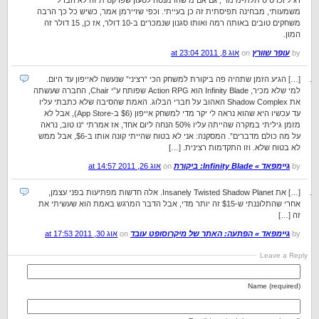
רגיל וכרטיס תלת-מימדי, גם אם מישהו מנסה לטעון שפרקטית זה לא הבדל
משמעותי, מבחינה תפיסתית זה כן בעייתי. וכפי שזיירמן אמר, כשיש כל כך הרבה
משחקים טובים באותה רמה ואותו סגנון שנמכרים ב-10 דולר, אז כן, 15 דולר זה
המון.
by
עופר שוורץ
on
אוג 8, 2011 at 23:04
[…] הגיע הזמן שתהיה פה ביקורת למשחק הכי “רציני” שנעשה לאייפון עד היום.
למי שלא מכיר, Infinity Blade הוא Action RPG שפותח ע”י Chair, החברה שעשתה
את Shadow Complex האהוב על חברי הבלוג. האמת שהסיבה שלא כתבתי עליו
עד עכשיו היא שהוא נראה לי יקר מדי למשחק אייפון ($6 ב-App Store), אבל לא
מזמן גיליתי במקרה שהייתה עליו 50% הנחה ליום אחד, אז אמרתי “נו טוב, נראה
על מה כולם מדברים”. המסקנה: אני לא בטוח שהייתי קונה אותו ב-$6, אבל ממש
לא בטוח שלא. וזו התקדמות רצינית. […]
by
גיימפאד » Infinity Blade: ביקורת
on
אוג 26, 2011 at 14:57
[…] את Insanely Twisted Shadow Planet. אלה חדשות מפתיעות בפני עצמן,
אחרי שהתלוננתי ש-$15 זה יותר מדי, אבל הדבר המרגש באמת הוא שעשיתי את
זה […]
by
גיימפאד » הפתעה: האתר של מיקרוסופט עובד
on
אוג 30, 2011 at 17:53
Leave a Reply
Name (required)