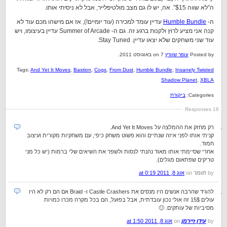
ה”לא שווה $15”. אה, יש לו גם מצב מולטיפלייר, אבל לא ניסיתי אותו.
ה-
Humble Bundle
עדיין עומד למכירה (עוד יומיים!), אז אם מישהו מכם עוד לא
קנה אני מציע לרוץ ולקנות ברגע זה. גם ה- Summer of Arcade עדיין בעיצומו, ויש
עוד שני משחקים שלא יצאו עדיין. Stay Tuned.
Posted by
עופר שוורץ
on 7 באוגוסט 2011.
Tags:
And Yet It Moves
,
Bastion
,
Cogs
,
From Dust
,
Humble Bundle
,
Insanely Twisted
Shadow Planet
,
XBLA
Categories:
ביקורת
16 Responses
רק מחזק את ההמלצה על And Yet It Moves.
קניתי אותו לפני איזה שנתיים והוא פשוט משחק כיפי, עם משחקיות מקורית ועיצוב
חמוד.
אחרי שסיימתי אותו מאוד נהנתי לנסות ולשפר את השיאים שלי ברמות (יש כל מני
טריקים שפתאום מגלים).
by
תומר
on
אוג 8, 2011 at 0:19
להגיד שהרבה אנשים היו מנסים את Castle Crashers ו- Braid אם הם רק לא היו
עולים 15$ זה אולי נכון עובדתית, אבל בפועל, הם בכל מקרה מכרו כמויות
מסיביות של עותקים. 🙂
by
עידן זיירמן
on
אוג 8, 2011 at 1:50