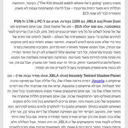
משהו בסגנון “The Kid should watch where he’s going”). בקיצור, ההרגשה
הכללית היא מאוד כיפית ומרעננת – אבל לדעתי המשחקיות עצמה לא משהו,
והאווירה לבד לא שווה $15.
From Dust (גם XBLA, גם 1200 נקודות. מגיע גם ל-PC ב-17/8 ול-PSN
בספטמבר, וגם שם יעלה $15) –
סוג של God Game, שבו אתם משחקים סוג
של אל שיכול לשלוט על כל מיני חומרים טבעיים (חול, מים, לבה וכו’) וצריכים לעזור
לנתינים שלכם ע”י עיצוב הטופוגרפיה של העולם – למשל, להסיט את הזרם של
נהר כדי שלא ימנע מהם להגיע לאנשהו. התיאור נשמע יחסית יבש (חוץ מהקטע
עם הנהר), אבל המנוע שעומד מאחוריו הוא מדהים. הסביבה מתנהגת בצורה
מאוד טבעית ומרשימה, וכל דבר שתעשו עלול להשפיע לא רק על האיזור המיידי,
וזה פותח פתח לחידות מאוד מעניינות. הגרפיקה המרשימה משלימה את המנוע
האקלימי/סביבתי/ווטאבר החזק, וביחד זה יוצא מאוד יפה ומעניין. אבל גם פה, אני
לא בטוח שיש מספיק משחקיות בשביל להצדיק את תג המחיר.
Insanely Twisted Shadow Planet (אותו XBLA, אותו מחיר גבוה מדי) –
אם
שיחקתם ב-
Aquaria
, דמיינו גירסה אפלה שלו, בלי עלילה אבל עם מוזיקה הרבה
יותר מוצלחת. אם לא שיחקתם ב-Aquaria, קראו את מה שכתבתי עליו ואז דמיינו
גירסה אפלה שלו וכו’. אם אתם מתעקשים שאגיד משהו אינפורמטיבי בכל זאת, זה
משחק פאזלים-חקר-הרפתקאות שכזה, שבו אתם משחקים חללית שחוקרת את
המעמקים של כוכב מעוות והזוי, ואתם צריכים להשתמש בכל מיני כלים ונשקים
(שאותם תמצאו במהלך המשחק כמובן) כדי להתקדם ולהרוג בוסים למיניהם. הוא
מאוד יפה, והעיצוב הקריפי יחד עם המוזיקה המעולה של דימו בורגר (כן, אני יודע
שלא ככה הוגים את זה) יוצרים אווירה מאוד מפחידה וכיפית. אם בכל זאת הייתי
מחליט לקנות אחד מהמשחקים של ה-XBLA, זה היה האחד, אבל העלילה הלא
קיימת והאורך הקצר (בסביבות 4 שעות, לפי השמועות) זורקים אותו חזרה למגירת