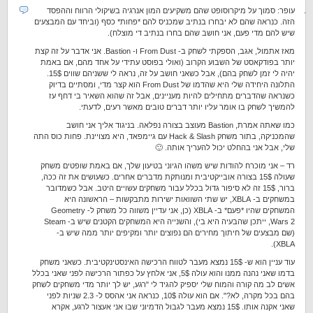
עופר: סמוך על מיקרוסופט שהם משקיעים המון אנרגיה בשיקולי הרווח וההפסד
הזה. כנראה שהם לא יבחרו בנתיב שמכניס להם *פחות* כסף (וביחד עם המבצעים
שיש להם מדי פעם, אני חושב שהם בחרו בנתיב די מוצלח).
מאז אתמול, אגב, הספקתי לשחק ב- From Dust ו- Bastion. אני אדבר על זה קצת
יותר בפודקאסט של השבוע הקרוב (ואולי בפוסט עתידי על אחד מהם, אם באמת
יהיה לי זמן לשחק בהם), אבל כשאני חושב על זה, נראה לי ששניהם שווים 15$.
התלונה היחידה שלי היא שהדמו של From Dust הוא קצר מדי, ומסתיים בדיוק
כשנראה שהדברים מתחילים להיות מעניינים, אבל זה שהוא השאיר בי דחף עז
להמשיך לשחק בו אומר עליו יותר דברים טובים מאשר רעים, לדעתי.
כמו שאתה אמרת, Bastion מעוצב בצורה נפלאה. בניגוד אליך אני חושב
שהמכניקה, בתור משחק Hack & Slash עם גיימפאד, היא מצויינת. פחות כוס התה
שלי, אבל אני בהחלט יכול להעריך אותה. 🙂
רד – אני מוכרח להודות שיש משהו הגיוני בטיעון שלך, אם באמת שופטים משחק
שעולה 15$ בצורה אובייקטיבית ומנותקת מדברים אחרים. כשעושים את זה ככה,
ברור, 15$ זה לא סיפור גדול בכלל עבור משחקים עשויים היטב. אבל כשמדובר
במשחקים ב- XBLA, יש שתי השוואות ישירות מתבקשות – הראשונה היא
המשחקים שהיו *פעם* ב- XBLA (כן, אני עדיין משווה כל משחק ל- Geometry
Wars 2, ייתכן שהבעיה היא בי), והשנייה היא המשחקים הקטנים שיש ב- Steam
(שם מבצעים של חיתוך מחירים הם נפוצים יותר ומקיפים יותר ממה שיש ב-
XBLA).
עוד עניין הוא ש- 15$ נמצא מעבר לטווח הרכישה האינסטינקטיבית. כשאני משחק
בדמו שאני נהנה ממנו והוא עולה 5$, אני אלחץ על כפתור הרכישה לפני שאני בכלל
אשים לב מה קורה והמוח שלי יספיק להגיד לי "רגע, יש לך יותר מדי משחקים לשחק
בהם בכל מקרה, לא?". אם הוא עולה 10$, כנראה אני אהסס ל- 2.3 שניות לפני
שאני אקנה אותו. 15$ נמצא מעבר לגבול הדמיוני שבו אני אעצור לרגע, אקרא