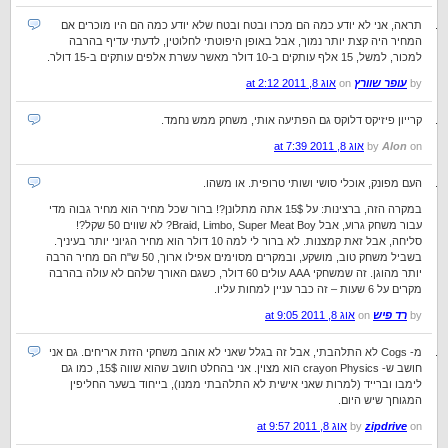
תראה, אני לא יודע כמה הם מכרו ובטח ובטח שלא יודע כמה הם היו מוכרים אם
המחיר היה קצת יותר נמוך, אבל באופן היפוטתי לחלוטין, לדעתי עדיף בהרבה
למכור, למשל, 15 אלף עותקים ב-10 דולר מאשר עשרת אלפים עותקים ב-15 דולר.
by
עופר שוורץ
on
אוג 8, 2011 at 2:12
קרייון פיזיקס דלוקס גם הפתיעה אותי, משחק ממש נחמד.
on
Alon
by
אוג 8, 2011 at 7:39
העם מפונק, אוכלי סושי ושותי טרופית. או משהו.
במקרה הזה, ברצינות: על 15$ אתה מתלונן?! ברור שכל מחיר הוא מחיר גבוה מדי
עבור משחק גרוע, אבל Braid, Limbo, Super Meat Boy? לא שווים 50 שקל?!
סליחה, אבל זאת קמצנות. לא ברור לי למה 10 דולר הוא מחיר הגיוני יותר בעיניך.
בשביל משחק טוב, מושקע, ובמקרים מסוימים אפילו ארוך, 50 ש"ח הם מחיר הרבה
יותר מהוגן. זה שמשחקי AAA עולים 60 דולר, כשגם האורך שלהם לא עולה בהרבה
מקרים על 6 שעות – זה כבר עניין למחות עליו.
by
רד פיש
on
אוג 8, 2011 at 9:05
מ- Cogs לא התלהבתי, אבל זה בגלל שאני לא אוהב משחקי הזזת אריחים. גם אני
חושב ש- crayon Physics הוא מצוין. אני בהחלט חושב שהוא שווה 15$, כמו גם
לימבו וברייד (למרות שאני אישית לא התלהבתי ממנו), בייחוד בשער החליפין
המגוחך שיש היום.
on
zipdrive
by
אוג 8, 2011 at 9:57