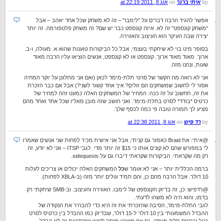
by
איתי ברנר
on
אוג 8, 2011 at 22:19
אפשר להגיד הרבה דברים על "לימבו" – זה לא משחק שכל אחד יאהב – אבל
"משחק קונספט" זה לא. איזה קונספט כבר יש שם? זה משחק פלטפורמה. זה יותר
יצירה שבה העיקר הוא העיצוב והאווירה.
בסופר מיט בוי לא שיחקתי בעצמי, אבל כל הביקורות טוענות שהוא א. מעולה, ו-ב.
ארוך. מאוד מאוד ארוך. קונספט או לא קונספט, אנשים הוציאו עליו הרבה מאוד
שעות, ונהנו מזה.
אני לא רואה מה הקשר של סרטי תלת-מימד לכאן (ואם אני מתלונן על יוקר המחיה
אסור לי לחשוב שמשחקים הם זולים? איך אחד קשור לשני?) אבל אם כבר הזכרת
את זה, תחשוב על זה ככה: המחיר של המשחקים האלה כמעט זהה למחיר של
כרטיס *בודד* לסרט בתלת-מימד. ואני חושב שזה מובן מאליו שכל אחד ואחד מהם
מציע לך תמורה טובה פי כמה לכסף שלך.
by
רד פיש
on
אוג 8, 2011 at 22:38
@איתי: את Braid כאמור גם קניתי, אבל אני אישית מכיר לפחות שני אנשים שאמרו
לי במפורש שהם לא קונים אותו כי $15 זה יותר מדי. לגבי ITSP – אני לא יודע, זה
רק מה שקראתי. הביקורות שקראתי דיברו גם על sidequests.
ברמה הכללית יותר – אני לא אומר ש
כל
המשחקים האלה יכולים או צריכים לעלות
10 דולר. אבל הרבה מהם כן, והם תמיד עולים יותר מזה (ב-XBLA לפחות).
@רדפיש: כן, זה בדיוק הקונספט של לימבו. האווירה והעיצוב. וב-SMB שיחקתי רק
בדמו, והוא היה לא משהו לדעתי.
לגבי התלת-מימד, הסיבה שהזכרתי את זה היא כדי להבהיר את הנקודה של
ההבדל המשמעותי בין 10 דולר ל-15 דולר, שבדיוק כמו ההבדל בין כרטיס לסרט