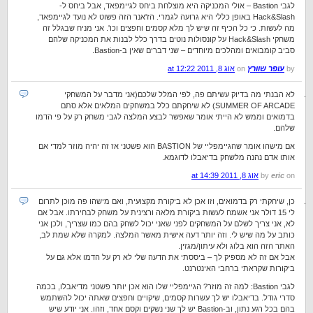
לגבי Bastion – אולי המכניקה היא מוצלחת ביחס לגיימפאד, אבל ביחס ל-
Hack&Slash באופן כללי היא גרועה לגמרי. הז'אנר הזה פשוט לא נועד לגיימפאד,
מה לעשות. כי כל הכיף זה שיש לך מלא קסמים וחפצים וכו'. אני מניח שבגלל זה
משחקי Hack&Slash על קונסולות נוטים בדרך כלל לבנות את המכניקה שלהם
סביב קומבואים ומהלכים מיוחדים – שני דברים שאין ב-Bastion.
by
עופר שוורץ
on
אוג 8, 2011 at 12:22
לא הבנתי מה בדיוק עשיתם פה, לפי המלל שלכם(אני מדבר על המשחקי
SUMMER OF ARCADE) לא שיחקתם כלל במשחקים המלאים אלא סתם
בדמואים וממש לא הייתי אומר שאפשר לבצע המלצה לגבי משחק רק על פי הדמו
שלהם.
אם מישהו אומר שהגיימפליי של BASTION הוא פשטני אז זה יהיה מוזר למדי אם
אותו אדם נהנה מלשחק בדיאבלו לדוגמא.
on
eric
by
אוג 8, 2011 at 14:39
כן, שיחקתי רק בדמואים, וזו אכן לא ביקורת מקצועית, ואם מישהו פה מוכן לתרום
לי 15 דולר אני אשמח לעשות ביקורת מלאה ורצינית על משחק לבחירתו. אבל אם
לא, אני צריך לשלם על המשחקים לפני שאני יכול לשחק בהם כמו שצריך, ולכן אני
כותב על מה שיש לי. וזה יותר דעה אישית מאשר המלצה. למקרה שלא שמת לב,
האתר הזה הוא בלוג ולא עיתון/מגזין.
אבל אם זה לא מספיק לך – ביססתי את הדעה שלי לא רק על הדמו אלא גם על
ביקורות שקראתי ברחבי האינטרנט.
לגבי Bastion: למה זה מוזר? הגיימפליי שלו הוא אכן יותר פשטני מדיאבלו, בכמה
סדרי גודל. בדיאבלו יש לך עשרות קסמים, שיקויים וחפצים שאתה יכול להשתמש
בהם בכל רגע נתון, וב-Bastion יש לך שני נשקים וקסם אחד, וזהו. אני יודע שיש