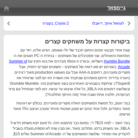
גיימפאד
לעזאזל איתך, דיאבלו
Crysis 2, בקצרה
ביקורות קצרות על משחקים קצרים
קצת אחרי מבצעי סטים והחום הכבד של יולי-אוגוסט, הגיעו אלינו, יחד עם
המחאות והאוהלים, שני פסטיבלים של משחקים – בגיזרת ה-PC חוגגים את ה-
Humble Bundle
השלישי, ובארץ ה-Xbox מברכים את בוא הקיץ עם
Summer of
Arcade
. בשניהם יש סוג דומה של משחקים – פשוטים וקצרים יחסית, אבל
מקוריים ומעניינים, רחוקים מ-AAA אבל עם production values מאוד רציניים
(הערה צדדית: הייתם מאמינים שכתבתי את השורה הזו יום
לפני
שראיתי את
Super8?). שיחקתי בשבועיים האחרונים בשני משחקים מה- Grumble Mumble
ובשלושה דמואים מה-XBLA, כל אלה שיצאו עד עכשיו. רגע לפני שנתחיל עם צרור
הביקורות, תלונה אחת ושבח אחד (מה ההיפך מתלונה?):
בצד הטוב, כל חמשת המשחקים האלה מקוריים ומעניינים. בכולם יש רעיונות
מאוד נחמדים, ולכל אחד מהם יש סגנון אמנותי מיוחד ומגניב ועיצוב כללי מאוד
מרשים.
בצד השני – למה $15? די, נמאס כבר מהקטע הזה. כל פעם יוצא משחק חדש ל-
XBLA, אני משחק בדמו, מתלהב מאוד, ואז מבין שזה לא
מספיק
מוצלח בשביל
להצדיק את המחיר. שלושת המשחקים של ה- Summer of Arcade עולים $15,