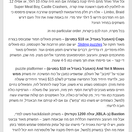
וכל אחד ואחד מהם הייתי קונה בשמחה אם הוא היה עולה 10 דולר, או אפילו 12.
וזו לחלוטין לא פעם ראשונה שזה קורה. Super Meat Boy, Castle Crashers,
Limbo, Braid – אלה רק חלק מהדוגמאות למשחקים שהרבה אנשים פיספסו כי
הם היו חמדנים ודרשו 5 דולר יותר מדי. זה באמת שווה את זה? העם דורש
משחקים במחיר הגיוני!
בכל מקרה, הנה לכם ביקורות, in no particular order.
Cogs (האמבל באנדל, או $10 בסטים) –
משחק פאזלים חמוד שמבוסס בצורה
מאוד חזקה על
Sliding puzzles
. יש שם המון הרחבות של הקונספט, כמו פאזלים
תלת-מימדיים, דו-צדדיים, דברים שדורשים תזמון מסוים ועוד. הפאזלים מאוד
מתוחכמים וקשים, והעיצוב הסטימפאנקי מתחבר אליהם מצוין. מה שכן, המשחק
די קצר – אני סיימתי אותו תוך משהו כמו 4-5 שעות.
And Yet It Moves (האמבל באנדל או $10 בסטים) –
puzzle platformer
שבנוי על “סיבוב” של העולם, שמשפיע כמובן על כוח המשיכה. זה משחק
ממש
טוב, ולדעתי היחיד מכל החמישה שמצדיק לשלם $15 (ואחד היחידים שעולה
פחות מזה). הקונספט נשמע נורא פשוט, אבל קשה להתרגל לזה, והפאזלים נהיים
הזויים וממש מגניבים לקראת הסוף. חוץ מזה, העיצוב שלו מעולה – הגרפיקה כולה
מעוצבת כמו גזרי נייר, מין קולאז’ים כאלה, וכל האפקטים הם קולות שמישהו עשה
(למשל, כשמתים יש משהו כמו “צְחְש"). גם אם לא קניתם את הבאנדל, זה משחק
חובה לדעתי.
Bastion (ב-XBLA, עולה 1200 נקודות) –
משחק hack&slash פשוט למדי,
אבל פה העיצוב והתחושה הכללית הם מה שבאמת חשוב – המשחק מאוד צבעוני
ומגוון, ויש לו קריינות גאונית ע”י מישהו עם קול עמוק ומחוספס שממש מספר בזמן
אמת מה הולך במשחק (למשל, אם תיפלו מקצה של פלטפורמה הוא יכול להגיד