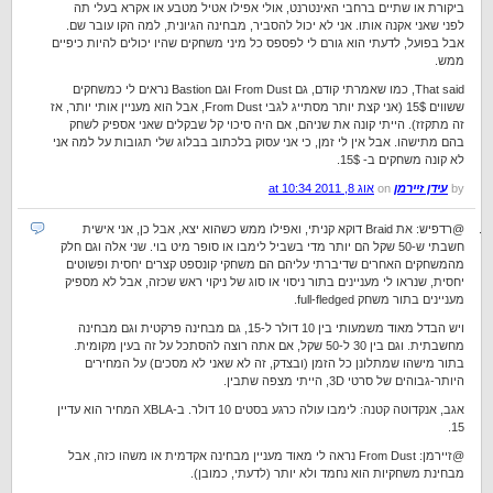
ביקורת או שתיים ברחבי האינטרנט, אולי אפילו אטיל מטבע או אקרא בעלי תה
לפני שאני אקנה אותו. אני לא יכול להסביר, מבחינה הגיונית, למה הקו עובר שם.
אבל בפועל, לדעתי הוא גורם לי לפספס כל מיני משחקים שהיו יכולים להיות כיפיים
ממש.
That said, כמו שאמרתי קודם, גם From Dust וגם Bastion נראים לי כמשחקים
ששווים 15$ (אני קצת יותר מסתייג לגבי From Dust, אבל הוא מעניין אותי יותר, אז
זה מתקזז). הייתי קונה את שניהם, אם היה סיכוי קל שבקלים שאני אספיק לשחק
בהם מתישהו. אבל אין לי זמן, כי אני עסוק בלכתוב בבלוג שלי תגובות על למה אני
לא קונה משחקים ב- 15$.
by
עידן זיירמן
on
אוג 8, 2011 at 10:34
@רדפיש: את Braid דוקא קניתי, ואפילו ממש כשהוא יצא, אבל כן, אני אישית
חשבתי ש-50 שקל הם יותר מדי בשביל לימבו או סופר מיט בוי. שני אלה וגם חלק
מהמשחקים האחרים שדיברתי עליהם הם משחקי קונספט קצרים יחסית ופשוטים
יחסית, שנראו לי מעניינים בתור ניסוי או סוג של ניקוי ראש שכזה, אבל לא מספיק
מעניינים בתור משחק full-fledged.
ויש הבדל מאוד משמעותי בין 10 דולר ל-15, גם מבחינה פרקטית וגם מבחינה
מחשבתית. וגם בין 30 ל-50 שקל, אם אתה רוצה להסתכל על זה בעין מקומית.
בתור מישהו שמתלונן כל הזמן (ובצדק, זה לא שאני לא מסכים) על המחירים
היותר-גבוהים של סרטי 3D, הייתי מצפה שתבין.
אגב, אנקדוטה קטנה: לימבו עולה כרגע בסטים 10 דולר. ב-XBLA המחיר הוא עדיין
15.
@זיירמן: From Dust נראה לי מאוד מעניין מבחינה אקדמית או משהו כזה, אבל
מבחינת משחקיות הוא נחמד ולא יותר (לדעתי, כמובן).