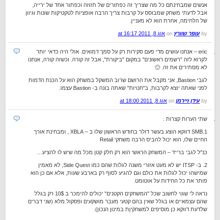
אנשים שמבחינתם כל מה שצריך זה כפתורים של תזוזה וכפתור אחד של ירייה,
אבל לדעתי משחק שמבוסס על קרבות צריך הרבה אופציות לטקטיקות שונות וגיוון
של הלחימה, אחרת הוא לא מעניין.
by
עופר שוורץ
on
אוג 8, 2011 at 16:17
eric – אנחנו עושים מדי פעם סקירות רק על סמך דמואים. אולי היה כדאי יותר
לקרוא לזה "רשמים ראשונים" במקום "ביקורת", אבל זה קורה. וכשזה קורה, אנחנו
לא מסתירים את זה. 🙂
לגבי Bastion, אני מקבל את הרושם שרוב המשקל במשחק הוא על הכנת הדמות
לפני שאתה יוצא לקרבות, ב"חנויות" שאתה בונה ב- Bastion עצמו.
by
עידן זיירמן
on
אוג 8, 2011 at 18:00
שתי הערות קצרות :
1.SMB דווקא הוצע בעשר דולר בחודש הראשון שלו ב – XBLA , ומבחינת אורך
החיים שלו, הוא יכול להביס הרבה משחקי Retail
כנ"ל לגבי ברייד – המשחק הראשי הוא רק חלק קטן מכל מה שיש לו להציע…
2. ב- ITSP יש לא מעט אזורי משנה לגלות שהם כמו Side Quest, לא מאמין
שמישהו יכול לגלות את כולם וגם להגיע לסוף רק בארבע שעות, אלא אם כן הוא
פותר את כל החידות על אוטומט.
נראה לי שגוי לחשוב שכל "המשחקים הקטנים" יכולים להימכר ב 10$ רק בגלל
שהם עצמאיים או בגלל שאין בהם קטעי מעבר מושקעים ופסקול מלא (שני דברים
שלדעת דווקא כן מוסיפים למשחקיןת במינון הנכון).