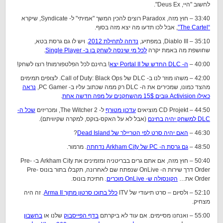
לחשוב "היי, Deus Ex".
33:40 – חוץ מזה, Paradox רוצים להכין המשך "אמיתי" ל- Syndicate, שיקרא
“The Cartel”
, אבל לכו תדעו מה יצא מזה בסוף.
35:10 – Diablo III, במפתיע,
נדחה לתחילת 2012
. ויש לו גם גרסת בטא,
שחושפת מה באמת יקרה
לכל מי שינסה לשחק בו ב- Single Player
.
40:00 –
ה- DLC החדש של Portal II יצא
! בחינם לכל הפלטפורמות! רוצו לשחק!
42:00 – משהו מוזר לנו ב- DLC של Call of Duty: Black Ops. לצופים תמימים
מהצד כמונו, שמכירים את ה- DLC רק ממה שכתוב עליו ב- PC Gamer,
נראה
כאילו Activision גובים 15$ מהשחקנים על מפה חדשה אחת
.
44:50 – CD Projekt מוציאים
עדכון מטורף
ל- The Witcher 2, ומכריזים
שכל ה-
DLC למשחק יהיה בחינם
(אבל לא על האקס-בוקס, למקרה שקיוויתם).
46:30 –
האם יהיה סרט לפי הטריילר של Dead Island
?
48:50 –
גם גרסת ה- PC של Arkham City נדחתה
. מרמור.
50:40 – חוץ מזה, אם אתם גרים בבריטניה ומזמינים את Arkham City ב- Pre-
Order דרך שירות ה- OnLive שנפתח שם לאחרונה, תקבלו בתור בונוס Pre-
Order את…
הקונסולה ש- OnLive מוכרים
. חתיכת בונוס.
52:10 – ולסיום – סרט תיעודי של ITV
כלל בתוכו סרטון מתוך Arma II
. זה היה
מצחיק.
55:00 – ואנחנו מסיימים. אם עוד לא ביקרתם
בדף הפייסבוק
שלנו או
בחשבון