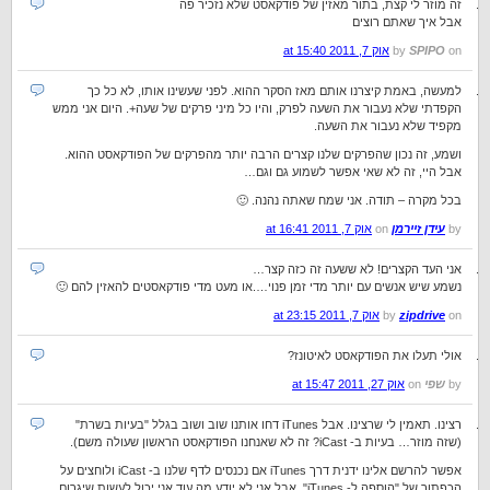
זה מוזר לי קצת, בתור מאזין של פודקאסט שלא נזכיר פה
אבל איך שאתם רוצים
on
SPIPO
by
אוק 7, 2011 at 15:40
למעשה, באמת קיצרנו אותם מאז הסקר ההוא. לפני שעשינו אותו, לא כל כך
הקפדתי שלא נעבור את השעה לפרק, והיו כל מיני פרקים של שעה+. היום אני ממש
מקפיד שלא נעבור את השעה.
ושמע, זה נכון שהפרקים שלנו קצרים הרבה יותר מהפרקים של הפודקאסט ההוא.
אבל היי, זה לא שאי אפשר לשמוע גם וגם…
בכל מקרה – תודה. אני שמח שאתה נהנה. 🙂
by
עידן זיירמן
on
אוק 7, 2011 at 16:41
אני העד הקצרים! לא ששעה זה כזה קצר…
נשמע שיש אנשים עם יותר מדי זמן פנוי….או מעט מדי פודקאסטים להאזין להם 🙂
on
zipdrive
by
אוק 7, 2011 at 23:15
אולי תעלו את הפודקאסט לאיטונז?
by
שפי
on
אוק 27, 2011 at 15:47
רצינו. תאמין לי שרצינו. אבל iTunes דחו אותנו שוב ושוב בגלל "בעיות בשרת"
(שזה מוזר… בעיות ב- iCast? זה לא שאנחנו הפודקאסט הראשון שעולה משם).
אפשר להרשם אלינו ידנית דרך iTunes אם נכנסים לדף שלנו ב- iCast ולוחצים על
הכפתור של "הוספה ל- iTunes". אבל אני לא יודע מה עוד אני יכול לעשות שיגרום