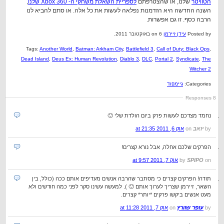
הטוויטר
שלנו, או שהצטרפתם
לספריית השאלת משחקי ה- Xbox 360 שלנו
,
השנה החדשה היא הזדמנות נפלאה לעשות את כל אלה. או סתם להביא לנו
הרבה כסף. זו גם אפשרות.
Posted by
עידן זיירמן
on 6 באוקטובר 2011.
Tags:
Another World
,
Batman: Arkham City
,
Battlefield 3
,
Call of Duty: Black Ops
,
Dead Island
,
Deus Ex: Human Revolution
,
Diablo 3
,
DLC
,
Portal 2
,
Syndicate
,
The
Witcher 2
Categories:
גיימפוד
8 Responses
נחמד מצדכם לעשות פרק ביום הולדת שלי 🙂
by
יואב
on
אוק 6, 2011 at 21:35
הפרקים שלכם אחלה, אבל נורא קצרים!
on
SPIPO
by
אוק 7, 2011 at 9:57
תודה! הפרקים קצרים כי מסתבר שהרבה אנשים מעדיפים אותם ככה (כולל, בין
השאר, זיירמן שצריך לערוך אותם 🙂 ). למעשה עשינו סקר לפני כמה חודשים ולא
מעט אנשים ביקשו פרקים *יותר* קצרים.
by
עופר שוורץ
on
אוק 7, 2011 at 11:28