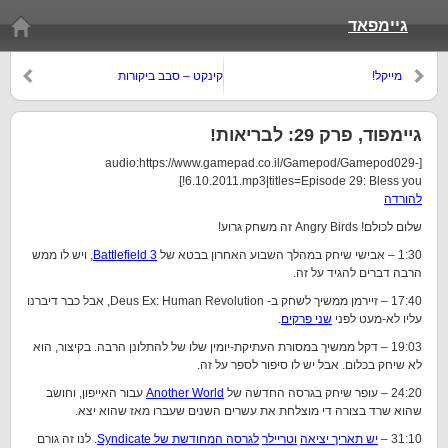
גיימפאד
מייקל!
קינקט – סבב ביקורות
גיימפוד, פרק 29: לבריאות!
[audio:https://www.gamepad.co.il/Gamepod/Gamepod029-
6.10.2011.mp3|titles=Episode 29: Bless you!]
להורדה
שלום לכולם! Angry Birds זה משחק גרוע!
1:30 – אבישי שיחק במהלך השבוע האחרון בבטא של
Battlefield 3
, ויש לו ממש
הרבה דברים להגיד על זה.
17:40 – זיירמן ממשיך לשחק ב- Deus Ex: Human Revolution, אבל כבר דיברנו
עליו לא-מעט לפני
שני פרקים
.
19:03 – דקל ממשיך במסורת העתיקת-יומין שלו של להתלונן הרבה. בקיצור, הוא
לא שיחק בכלום. אבל יש לו סיפור לספר על זה.
24:20 – עופר שיחק בגרסה החדשה של
Another World
עבור האייפון, וחושב
שהוא שרד בצורה די מוצלחת את עשרים השנים שעברו מאז שהוא יצא.
31:10 –
יש תאריך יציאה
וטריילר
לגרסה המחודשת של Syndicate
. לנו זה גורם