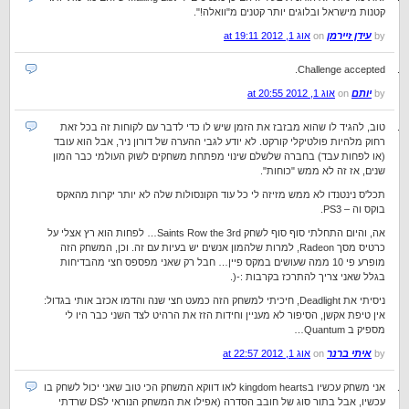
קטנות מישראל ובלוגים יותר קטנים מ"וואלה!".
by
עידן זיירמן
on
אוג 1, 2012 at 19:11
Challenge accepted.
by
יותם
on
אוג 1, 2012 at 20:55
טוב, להגיד לו שהוא מבזבז את הזמן שיש לו כדי לדבר עם לקוחות זה בכל זאת
רחוק מלהיות פולטיקלי קורקט. לא יודע לגבי ההערה של דורון ניר, אבל הוא עובד
(או לפחות עבד) בחברה שלשלם שינוי מפתחת משחקים לשוק העולמי כבר המון
שנים, אז זה לא ממש "כוחות".
תכל'ס נינטנדו לא ממש מזיזה לי כל עוד הקונסולות שלה לא יותר יקרות מהאקס
בוקס וה – PS3.
אה, והיום התחלתי סוף סוף לשחק Saints Row the 3rd… לפחות הוא רץ אצלי על
כרטיס מסך Radeon, למרות שלהמון אנשים יש בעיות עם זה. וכן, המשחק הזה
מופרע פי 10 ממה שעושים במקס פיין… חבל רק שאני מפספס חצי מהבדיחות
בגלל שאני צריך להתרכז בקרבות :-(.
ניסיתי את Deadlight, חיכיתי למשחק הזה כמעט חצי שנה והדמו אכזב אותי בגדול:
אין טיפת אקשן, הסיפור לא מעניין וחידות הזז את הרהיט לצד השני כבר היו לי
מספיק ב Quantum…
by
איתי ברנר
on
אוג 1, 2012 at 22:57
אני משחק עכשיו בkingdom hearts לאו דווקא המשחק הכי טוב שאני יכול לשחק בו
עכשיו, אבל בתור סוג של חובב הסדרה (אפילו את המשחק הנוראי לDS שרדתי