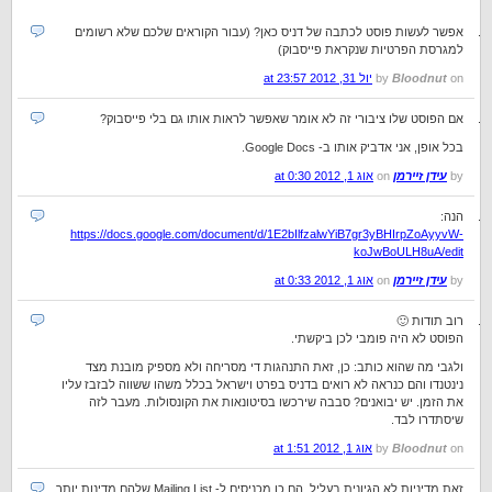
אפשר לעשות פוסט לכתבה של דניס כאן? (עבור הקוראים שלכם שלא רשומים
למגרסת הפרטיות שנקראת פייסבוק)
on
Bloodnut
by
יול 31, 2012 at 23:57
אם הפוסט שלו ציבורי זה לא אומר שאפשר לראות אותו גם בלי פייסבוק?
בכל אופן, אני אדביק אותו ב- Google Docs.
by
עידן זיירמן
on
אוג 1, 2012 at 0:30
הנה:
https://docs.google.com/document/d/1E2bIlfzalwYiB7gr3yBHIrpZoAyyvW-
koJwBoULH8uA/edit
by
עידן זיירמן
on
אוג 1, 2012 at 0:33
רוב תודות 🙂
הפוסט לא היה פומבי לכן ביקשתי.
ולגבי מה שהוא כותב: כן, זאת התנהגות די מסריחה ולא מספיק מובנת מצד
נינטנדו והם כנראה לא רואים בדניס בפרט וישראל בכלל משהו ששווה לבזבז עליו
את הזמן. יש יבואנים? סבבה שירכשו בסיטונאות את הקונסולות. מעבר לזה
שיסתדרו לבד.
on
Bloodnut
by
אוג 1, 2012 at 1:51
זאת מדיניות לא הגיונית בעליל. הם כן מכניסים ל- Mailing List שלהם מדינות יותר