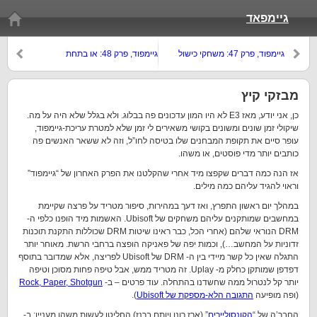
גיימפאד
גיימפוד, פרק 47: משחקי כישול
גיימפוד, פרק 48: או בתחת
מבזקי קיץ
כן, אני יודע, מאז E3 לא היו המון עדכונים פה בבלוג. ולא בגלל שלא היה על מה.
שיקולי זמן שונים ומשונים בקושי משאירים לי זמן שלא למטרת עריכת-גיימפוד,
עופר סיים את תקופת המבחנים שלו בטיסה לחו”ל, וזה לא ששאר האנשים פה
כותבים יותר מדי פוסטים, או משהו.
אז הנה כמה דברים שקפצו מיד אחרי שהקלטנו את הפרק האחרון של “גיימפוד”
וראוי להגיד עליהם כמה מילים.
במהלך יום ראשון התפרץ, ואז דעך במהירות, סיפור מטריד על פרצה שקיימת
במחשבים שמותקנים עליהם משחקים של Ubisoft. האשמות מיד הופנו כלפי ה-
DRM הנוראי שלהם (אחרי הכל, כבר ראינו שיטות DRM שכוללות התקנת תוכנות
זדוניות על המחשב…), וכמות יפה של פאניקה הופצה ברחבי הרשת. מאוחר יותר
התגלה שאין כל קשר מיידי בין ה- DRM של Ubisoft לפריצה, אלא שמדובר בתוסף
דפדפן שמותקן כחלק מ- Uplay. זה מטריד ממש, אבל טיפה פחות מסוכן וטיפה
יותר קל לנטרול ממה שחשדנו בהתחלה. עוד פרטים – ב-
Rock, Paper, Shotgun
(ופה מופיעה
התגובה הלא-מספקת של Ubisoft
).
החבר’ה של “
הקונסוליירים
” (ארז רונן ויותם ברנז) החליטו לעשות משהו מעניין: ב-