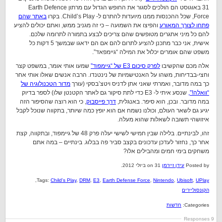
31 באוגוסט הם הולכים לסגור את החופש הגדול עם מרתון Earth Defence
Force, שכל ההכנסות ממנו מיועדות להתרם ל- Child’s Play. בקרו
באתר שהם
פתחו לצורך המאורע
והפיצו את השמועה – כי זה מגניב ממש, ואתם יכולים להציע
להם כל מיני אתגרים מטופשים שהם צריכים לבצע בתמורה לתרומה שלכם.
אישית, אני כבר מתכנן להציע לתרום להם אם הם ידאגו שבמשך 5 דקות כל
משפט שהם אומרים יכלול את המילה “גיימפאד”.
אלה מכם שהקשיבו
לפרק סיכום E3 של “גיימפוד”
שמעו אותי אומר, במשפט קצר
וחצי-בבדיחות, משהו על האנטישמיות של נינטנדו. הרבה אנשים שאלו אותי אחר
כך במה מדובר, ואמרתי שאני אתן לדניס ויטצ’בסקי (עורך
מדור הטכנולוגיה של
“וואלה!”,
שנסע איתי ל- E3 כדי לתת סיקור גם לאתר הקטנטן שלו) לספר בדיוק
במה מדובר. ובכן, הוא סיפר. באנגלית,
דרך פייסבוק
, כי הוא רוצה שהסיפור הזה
יגיע גם לשאר העולם, וכולנו נשמח אם הוא יופץ כמה שיותר, בתקווה שנוכל לקבל
איזושהי תשובה לשאלות שהוא מעלה.
זהו, לבינתיים. בלילה שבין חמישי לשישי יעלה פרק 48 של גיימפוד, ובתקווה, קצת
אחר כך, נחזור לעדכן עדכונים בקצב סביר פה בבלוג. בינתיים – במה אתם
משחקים בימי חמים ומהבילים אלו?
Posted by
עידן זיירמן
on 31 ביולי 2012.
,
Tags:
Child's Play
,
DRM
,
E3
,
Earth Defense Force
,
Nintendo
,
Ubisoft
,
UPlay
הקונסוליירים
Categories:
חדשות
9 Responses