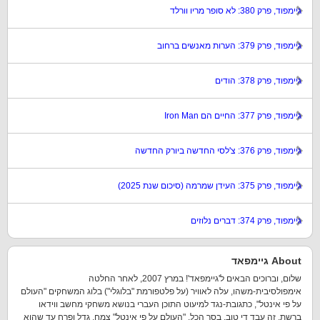
גיימפוד, פרק 380: לא סופר מריו וורלד
גיימפוד, פרק 379: הערות מאנשים ברחוב
גיימפוד, פרק 378: הודים
גיימפוד, פרק 377: החיים הם Iron Man
גיימפוד, פרק 376: צ'לסי החדשה ביורק החדשה
גיימפוד, פרק 375: העידן שמרמה (סיכום שנת 2025)
גיימפוד, פרק 374: דברים נלוזים
About גיימפאד
שלום, וברוכים הבאים ל'גיימפאד'! במרץ 2007, לאחר החלטה
אימפולסיבית-משהו, עלה לאוויר (על פלטפורמת "בלוגלי") בלוג המשחקים "העולם
על פי אינטל", כתגובת-נגד למיעוט התוכן העברי בנושא משחקי מחשב ווידאו
ברשת. זה עבד די טוב, בסך הכל. "העולם על פי אינטל" צמח, גדל ופרח עד שהוא