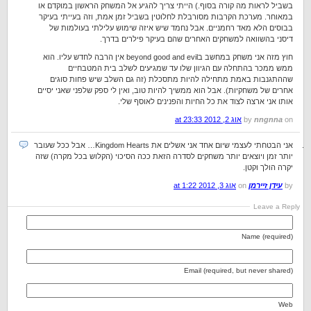
בשביל לראות מה קורה בסוף.) הייתי צריך להגיע אל המשחק הראשון במוקדם או
במאוחר. מערכת הקרבות מסורבלת לחלוטין בשביל זמן אמת, וזה בעייתי בעיקר
בבוסים הלא מאד רחמניים. אבל נחמד שיש איזה שימוש עלילתי בעולמות של
דיסני בהשוואה למשחקים האחרים שהם בעיקר פילרים בדרך.
חוץ מזה אני משחק במחשב בbeyond good and evil אין הרבה לחדש עליו. הוא
ממש ממכר בהתחלה עם הגיוון שלו עד שמגיעים לשלב בית המטבחיים
שההתגנבות באמת מתחילה להיות מתסכלת (זה גם השלב שיש פחות סוגים
אחרים של משחקיות). אבל הוא ממשיך להיות טוב, ואין לי ספק שלפני שאני יסיים
אותו אני ארצה לצוד את כל החיות והפנינים לאוסף שלי.
on
nngnna
by
אוג 2, 2012 at 23:33
אני הבטחתי לעצמי שיום אחד אני אשלים את Kingdom Hearts… אבל ככל שעובר
יותר זמן ויוצאים יותר משחקים לסדרה הזאת ככה הסיכוי (הקלוש בכל מקרה) שזה
יקרה הולך וקטן.
by
עידן זיירמן
on
אוג 3, 2012 at 1:22
Leave a Reply
Name (required)
Email (required, but never shared)
Web