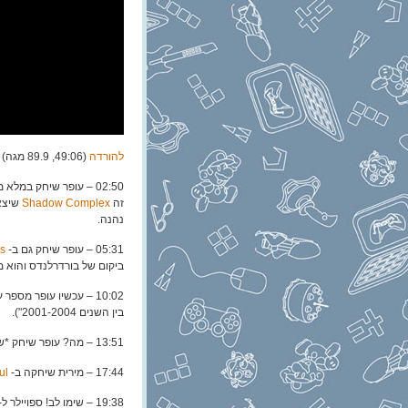
להורדה
(49:06, 89.9 מגה)
02:50 – עופר שיחק במל
זה
Shadow Complex
נהנה.
05:31 – עופר שיחק גם ב-
ds
ביקום של בורדרלנדס והוא 
10:02 – עכשיו עופר מספר על
בין השנים 2001-2004").
13:51 – מה? עופר שיחק *שוב* ב-
17:44 – מירית שיחקה ב-
ul
19:38 – שימו לב! ספויילר ל-