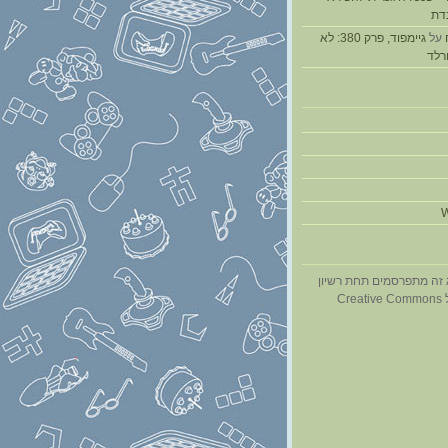
דת
על
גיימפוד, פרק 380: לא
ורלד
W
 זה מתפרסמים תחת רשיון
Cr