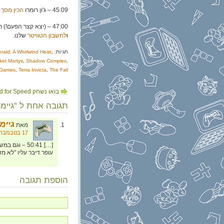
45:09 – ג'ון רומרו
הכין מסך חד
47:00 – (יצא קצר הפעם!) תודה לכולכם, אנחנו מסיימים ומפנים אתכם, כרגיל,
ו
לחשבון הטוויטר
שלנו.
תגיות:
,
ald: A Whirlwind Heist
ket Mortys
,
Shadow Complex
,
e Games
,
Terra Invicta
,
The Fall
בואו נשחק Need for Speed
תגובה אחת ל “גיימפוד, פרק 134: 
גיימפא
מאת
17 בנובמבר, 2024 בשעה 23:26
עופר דיבר עליו "לא מזמן" ב
הוספת תגובה