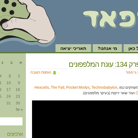
כאן
מי אנחנו?
תאריכי יציאה
א
המלפפונים
א
ב
ג
הוספת תגובה
גיימפוד
4
3
2
1
10
9
משחקים כמו
,
Technobabylon
,
Pocket Mortys
,
The Fall
,
Hexcells
8
17
16
O
ועוד שאר ירקות (בעיקר מלפפונים).
5
24
23
31
30
« יול
ארכיונים