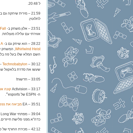
ל 20:48.
21:59 – מירית שיחקה גם ב-
לחלוטין.
23:51 – אלון משחק ב-
Fall
אווירתי עם עלילה מוצלחת.
28:22 – הוא שיחק גם ב-
 A
Whirlwind Heist
, המשחק שה
השם המלא שלו בעל פה בלי ל
30:12 –
Technobabylon
– 
שעשו את סדרת בלאקוול שה
33:05 – חדשות!
33:17 – Activision
קונה את Major League Gaming
ה- ESPN של esports״.
35:51 – EA
מביאה את Origin Access
39:04 – מפתחי The Long War
כדה"א מפני פלישת חייזרים.
42:12 – מכירת החורף של סטים