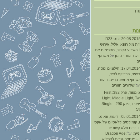
נות
נגנז בגנזך 20.08.2015: כנס D23,
ת מול רופאי אליל, אירועי
 השבוע הקרוב, מחרימים את
עוד ועוד - ניימן
על
משחקי
ם
נגנז בגנזך 17.04.2014: חילוניים ופסח,
שים, פרדוקס לפיד,
משחקי מחשב בדיעבד ועוד
ל
שידורים חוזרים
גיימפאד » גיימפוד, פרק 382: First
Light, Middle Light, Twi
גיימפוד, פרק 290: Single-
St
נגנז בגנזך 05.01.2014: ידיעות, וואינט,
, קומיקסים קלאסיים של אקס
ן דברים שלא קשורים
ניימן
על
Dragon Age:
Inquisition – פנטזיה גנרית להפליא