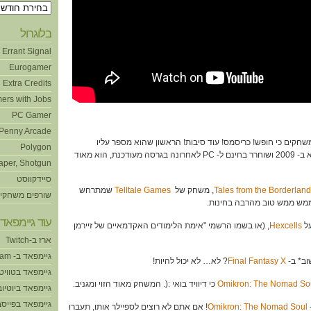
ארכיונים
בלוגרול
Errant Signal
Eurogamer
Extra Credits
ers with Jobs
PC Gamer
Penny Arcade
א משחקים כי חופש! כריסמס! עוד סיבות! הראשון שהוא מספר עליו
Polygon
שיצא ב- 2009 ושוחרר בחינם ל- PC לאחרונה בגרסה מעודכנת, הוא מאוד
aper, Shotgun
סיידקווסט
Tales from the Borderlan
, משחק של
Telltale Games
שמתרחש
שורפים משחקי
ממש ממש טוב מהרבה בחינות.
עוד גיימפאד!
Hexcells
, (או בשמו הרשמי "אימת הלימודים האקדמאיים של זיירמן
ארז ב-Twitch
גיימפאד ב- Steam
Final Fantasy X
? לא… לא יכול להיות!
גיימפאד בטוויט
Omikron: The Nomad So
כי דיוויד בואי :(. המשחק מאוד הזוי ומגניב.
גיימפאד ביוטיוב
גיימפאד בפייסב
Omikron: The Nomad Soul
! אם אתם לא רוצים לספיילר אותו, תעברו