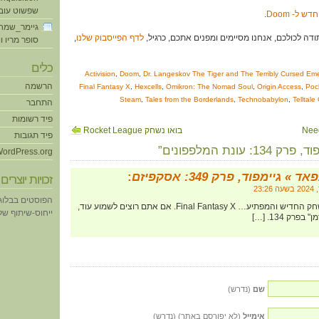
שפשוט עוב
ש ל- Doom
.
גיימר_שמח
לדף הפייסבוק שלנו
,
סופר מריו ו
כלים
Activision
,
Doom
,
Dr. Langeskov The Tiger and The Terribly Cursed Emer
הרשמה
Final Fantasy X
,
Hexcells
,
Omikron: The Nomad Soul
,
Origin Access
,
Poc
Steam
,
Tales from the Borderlands
,
Technobabylon
,
Telltal
התחבר
פיד רשומות
בואו נשחק Rocket League
פיד תגובות
עונת המלפפונים”
ordPress.org
ד » גיימפוד, פרק 349: אסקפיזם
:
זכויות יוצרים
הפוסטים בבלוג
[…] 50:41 – וגם במשחק החדיש והמפתיע… Final Fantasy X. אם אתם רוצים לשמוע עוד,
ייחוס-שיתוף של eative Commons
פרק 134. […]
שם
(נדרש)
אימייל
(לא יפורסם באתר) (נדרש)