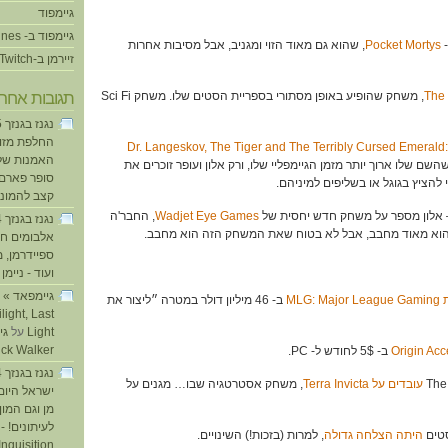
גיימפוד
גיימפוד ב- iTunes
Pocket Mortys
, שהוא גם מאוד הזוי ומגניב, אבל מסיבות אחרות
זיירמן ב-Twitch
The 
, משחק שהופיע באופן מסתורי בספריית הסטים שלו. משחק Sci Fi
תגובות אחרו
החלפת מזוזו
Dr. Langeskov, The Tiger and The Terribly Cursed Emerald:
האמנות של
שם שלו ארוך יותר מזמן הגיימפליי שלו, ורק אלון ועופר זוכרים את
סופר פארם ו
הציץ בגוגל או בשליפים למיניהם.
קצב להמוני
אלון מספר על משחק חדש יחסית של
Wadjet Eye Games
, החבר'ה
וא מאוד מחבב, אבל לא בטוח שאת המשחק הזה הוא מחבב.
אלבומים חד
ספיידרמן, 
ועוד - ניימן
ע
MLG: 
ב- 46 מיליון דולר במטרה ״ליצור את
light, Last
Light
על
ick Walker
ב- 5$ לחודש ל- PC.
עובדים על Terra Invicta
, משחק אסטרטגיה שבו… מגנים על
ישראל היום
מן וגם המו
לעיתונים! - 
היתה הצלחה גדולה
, למרות (בזכות!) השינויים.