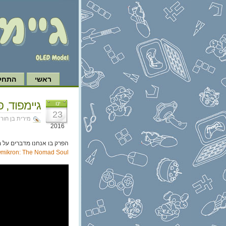
ראשי
התחל 
גיימפוד, פרק 134: עונת 
ינו
23
מירית בן חור|
2016
הפרק בו אנחנו מדברים על 
mikron: The Nomad Soul