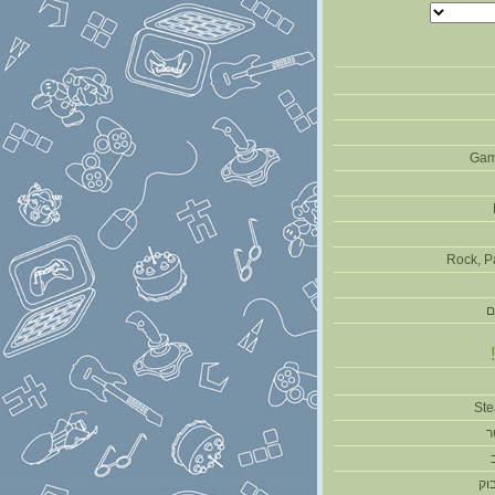
Gam
Rock, P
ם
ר
וק