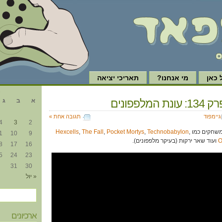
כאן
מי אנחנו?
תאריכי יציאה
א
המלפפונים
א
ב
ג
גיימפוד
תגובה אחת »
4
3
2
משחקים כמו
,
Technobabylon
,
Pocket Mortys
,
The Fall
,
Hexcells
1
10
9
O
ועוד שאר ירקות (בעיקר מלפפונים).
8
17
16
5
24
23
31
30
« יול
ארכיונים