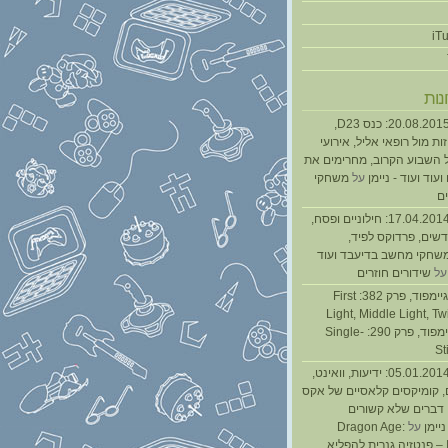
נות
נגנז בגנזך 20.08.2015: כנס D23,
ת מול רופאי אליל, אירועי
 השבוע הקרוב, מחרימים את
עוד ועוד - ניימן
על
משחקי
ם
נגנז בגנזך 17.04.2014: חילוניים ופסח,
שים, פרדוקס לפיד,
משחקי מחשב בדיעבד ועוד
ל
שידורים חוזרים
גיימפאד » גיימפוד, פרק 382: First
Light, Middle Light, Twi
גיימפוד, פרק 290: Single-
St
נגנז בגנזך 05.01.2014: ידיעות, וואינט,
, קומיקסים קלאסיים של אקס
ן דברים שלא קשורים
ניימן
על
Dragon Age:
Inquisition – פנטזיה גנרית להפליא