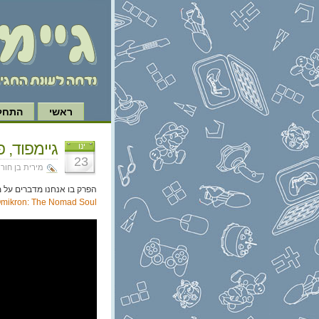
ראשי
התחל 
גיימפוד, פרק 134: עונת 
ינו
23
מירית בן חור|
הפרק בו אנחנו מדברים על 
mikron: The Nomad Soul