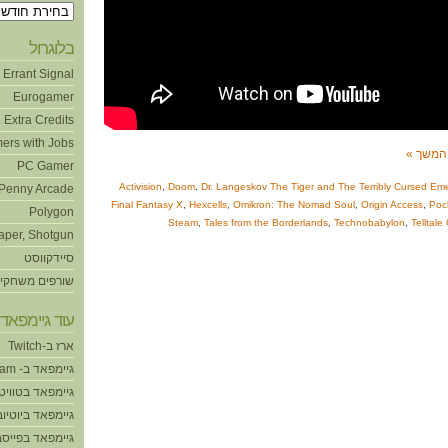
ארכיונים
בלוגרול
Errant Signal
Eurogamer
Extra Credits
ers with Jobs
המשך »
PC Gamer
Activision
,
Doom
,
Dr. Langeskov The Tiger and The Terribly Cursed Emer
Penny Arcade
Final Fantasy X
,
Hexcells
,
Omikron: The Nomad Soul
,
Origin Access
,
Poc
Polygon
Steam
,
Tales from the Borderlands
,
Technobabylon
,
Telltal
aper, Shotgun
סיידקווסט
שורפים משחקי
עוד גיימפאד!
ארז ב-Twitch
גיימפאד ב- Steam
גיימפאד בטוויט
גיימפאד ביוטיוב
גיימפאד בפייסב