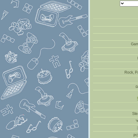
Gam
Rock, P
ם
ר
וק