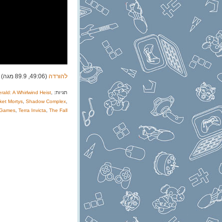
להורדה
(49:06, 89.9 מגה)
תגיות:
,
ald: A Whirlwind Heist
ket Mortys
,
Shadow Complex
,
e Games
,
Terra Invicta
,
The Fall