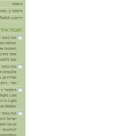
גיימפוד
גיימפוד ב- iTunes
זיירמן ב-Twitch
תגובות אחרו
החלפת מזוזו
האמנות של
סופר פארם ו
קצב להמוני
אלבומים חד
ספיידרמן, 
ועוד - ניימן
ע
light, Last
Light
על
ick Walker
ישראל היום
מן וגם המו
לעיתונים! - 