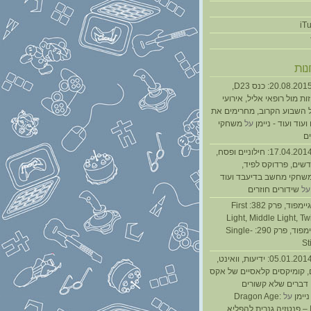
נות
נגנז בגנזך 20.08.2015: כנס D23,
ת מול רופאי אליל, אירועי
 השבוע הקרוב, מחרימים את
עוד ועוד - ניימן
על
משחקי
ם
נגנז בגנזך 17.04.2014: חילוניים ופסח,
שים, פרדוקס לפיד,
משחקי מחשב בדיעבד ועוד
ל
שידורים חוזרים
גיימפאד » גיימפוד, פרק 382: First
Light, Middle Light, Twi
גיימפוד, פרק 290: Single-
St
נגנז בגנזך 05.01.2014: ידיעות, וואינט,
, קומיקסים קלאסיים של אקס
ן דברים שלא קשורים
ניימן
על
Dragon Age:
Inquisition – פנטזיה גנרית להפליא