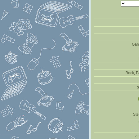
Gam
Rock, P
ם
ר
וק