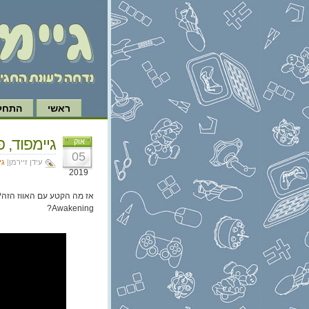
ראשי
התחל 
גיימפוד, פרק 225
אוק
05
עידן זיירמן|
גי
2019
Awakening?