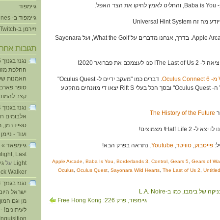
גיימפוד
גיימפוד ב- iTunes
זיירמן ב-Twitch
45:50 – ארז מתלהב מ- Apple Arcade. בדרך, אנחנו מדברים על What the Golf, ועל Sayonara
תגובות אחרו
החלפת מזוזו
האמנות של
. דברים כמו "מעקב ידיים ל- Oculus Quest"
סופר פארם ו
ו"אפשרות חיבור למחשב של ה- Oculus Quest" ובסך הכל בעלי Rift S יצאו די מוזנחים מהקטע
קצב להמוני
The History of the Future
אלבומים חד
ספיידרמן, 
ועוד - ניימן
ע
פייסבוק
,
טוויטר
,
Youtube
. נתראה בפרק הבא!
light, Last
Apple Arcade
,
Baba Is You
,
Borderlands 3
,
Control
,
Gears 5
,
Gears of Wa
Light
על
Oculus
,
Oculus Quest
,
Sayonara Wild Hearts
,
The Last of Us 2
,
Untitl
ick Walker
ישראל היום
גיימפוד, פרק 226: Free Hong Kong
מן וגם המו
לעיתונים! - 