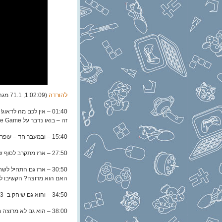
להורדה
(1:02:09, 71.1 מגה)
זה – בואו נדבר על Untitled Goose Game!
15:40 – ובמעבר חד – עופר שיחק ב- Gears 5
27:50 – ארז מתקרב לסוף של Control. האם הוא מרוצה? הקשיבו לפרק בשביל לגלות!
האם הוא מרוצה? הקשיבו לפ
34:50 – והוא גם שיחק ב- Borderlands 3! האם הוא מר… אוח, לעזאזל עם זה. לא, הוא לא מרוצה.
38:00 – הוא גם לא מרוצה מ- Greedfall. קשה לספק את הארז הזה.