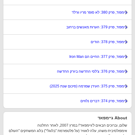
גיימפוד, פרק 380: לא סופר מריו וורלד
גיימפוד, פרק 379: הערות מאנשים ברחוב
גיימפוד, פרק 378: הודים
גיימפוד, פרק 377: החיים הם Iron Man
גיימפוד, פרק 376: צ'לסי החדשה ביורק החדשה
גיימפוד, פרק 375: העידן שמרמה (סיכום שנת 2025)
גיימפוד, פרק 374: דברים נלוזים
About גיימפאד
שלום, וברוכים הבאים ל'גיימפאד'! במרץ 2007, לאחר החלטה
אימפולסיבית-משהו, עלה לאוויר (על פלטפורמת "בלוגלי") בלוג המשחקים "העולם