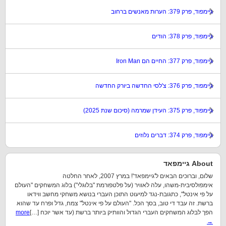
גיימפוד, פרק 379: הערות מאנשים ברחוב
גיימפוד, פרק 378: הודים
גיימפוד, פרק 377: החיים הם Iron Man
גיימפוד, פרק 376: צ'לסי החדשה ביורק החדשה
גיימפוד, פרק 375: העידן שמרמה (סיכום שנת 2025)
גיימפוד, פרק 374: דברים נלוזים
About גיימפאד
שלום, וברוכים הבאים ל'גיימפאד'! במרץ 2007, לאחר החלטה
אימפולסיבית-משהו, עלה לאוויר (על פלטפורמת "בלוגלי") בלוג המשחקים "העולם
על פי אינטל", כתגובת-נגד למיעוט התוכן העברי בנושא משחקי מחשב ווידאו
ברשת. זה עבד די טוב, בסך הכל. "העולם על פי אינטל" צמח, גדל ופרח עד שהוא
הפך לבלוג המשחקים העברי הגדול והוותיק ביותר ברשת (עד אשר יוכח […]
more
→