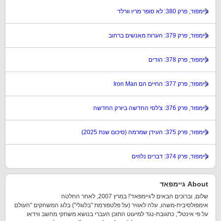
גיימפוד, פרק 380: לא סופר מריו וורלד
גיימפוד, פרק 379: הערות מאנשים ברחוב
גיימפוד, פרק 378: הודים
גיימפוד, פרק 377: החיים הם Iron Man
גיימפוד, פרק 376: צ'לסי החדשה ביורק החדשה
גיימפוד, פרק 375: העידן שמרמה (סיכום שנת 2025)
גיימפוד, פרק 374: דברים נלוזים
About גיימפאד
שלום, וברוכים הבאים ל'גיימפאד'! במרץ 2007, לאחר החלטה
אימפולסיבית-משהו, עלה לאוויר (על פלטפורמת "בלוגלי") בלוג המשחקים "העולם
על פי אינטל", כתגובת-נגד למיעוט התוכן העברי בנושא משחקי מחשב ווידאו