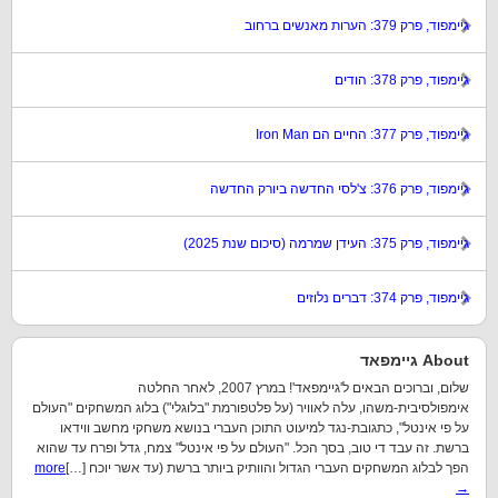
גיימפוד, פרק 379: הערות מאנשים ברחוב
גיימפוד, פרק 378: הודים
גיימפוד, פרק 377: החיים הם Iron Man
גיימפוד, פרק 376: צ'לסי החדשה ביורק החדשה
גיימפוד, פרק 375: העידן שמרמה (סיכום שנת 2025)
גיימפוד, פרק 374: דברים נלוזים
About גיימפאד
שלום, וברוכים הבאים ל'גיימפאד'! במרץ 2007, לאחר החלטה
אימפולסיבית-משהו, עלה לאוויר (על פלטפורמת "בלוגלי") בלוג המשחקים "העולם
על פי אינטל", כתגובת-נגד למיעוט התוכן העברי בנושא משחקי מחשב ווידאו
ברשת. זה עבד די טוב, בסך הכל. "העולם על פי אינטל" צמח, גדל ופרח עד שהוא
הפך לבלוג המשחקים העברי הגדול והוותיק ביותר ברשת (עד אשר יוכח […]
more
→