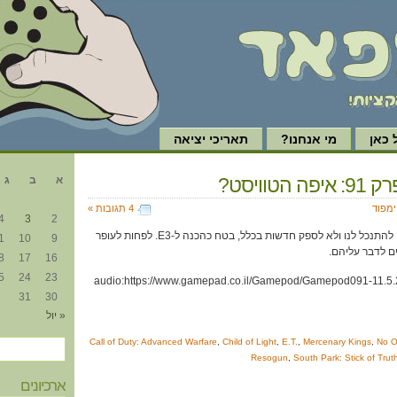
כאן
מי אנחנו?
תאריכי יציאה
א
 הטוויסט?
א
ב
ג
ימפוד
4 תגובות »
4
3
2
תעשיית המשחקים ממשיכה להתנכל לנו ולא לספק חדשות בכלל, בטח כהכנה ל-E3. לפחות לעופר
1
10
9
8
17
16
5
24
23
[audio:https://www.gamepad.co.il/Gamepod/Gamepod091-11.5.
31
30
« יול
Call of Duty: Advanced Warfare
,
Child of Light
,
E.T.
,
Mercenary Kings
,
No O
Resogun
,
South Park: Stick of Trut
ארכיונים