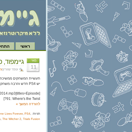
ראשי
התחל 
גיימפוד, פרק 91: איפה
מאי
11
עופר שוורץ|
גי
יש PS4 חדש והרבה משחקים לדבר עליהם.
2014.mp3|titles=Episode
91: Where's the Twist?]
להורדה
המשך »
תגיות:
,
PS4
,
ne Lives Forever
h
,
The Witcher 2
,
Trials Fusion