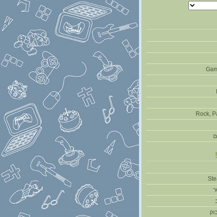
Gam
Rock, P
ם
ר
וק