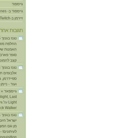
גיימפוד
גיימפוד ב- iTunes
זיירמן ב-Twitch
תגובות אחרו
החלפת מזוזו
האמנות של
סופר פארם ו
קצב להמוני
אלבומים חד
ספיידרמן, 
ועוד - ניימן
ע
light, Last
Light
על
ick Walker
ישראל היום
מן וגם המו
לעיתונים! - 