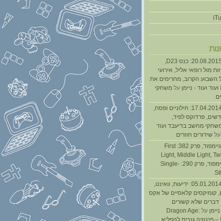
נות
נגנז בגנזך 20.08.2015: כנס D23,
ת מול רופאי אליל, אירועי
 השבוע הקרוב, מחרימים את
עוד ועוד - ניימן
על
משחקי
ם
נגנז בגנזך 17.04.2014: חילוניים ופסח,
שים, פרדוקס לפיד,
משחקי מחשב בדיעבד ועוד
ל
שידורים חוזרים
גיימפאד » גיימפוד, פרק 382: First
Light, Middle Light, Twi
גיימפוד, פרק 290: Single-
St
נגנז בגנזך 05.01.2014: ידיעות, וואינט,
, קומיקסים קלאסיים של אקס
ן דברים שלא קשורים
ניימן
על
Dragon Age:
Inquisition – פנטזיה גנרית להפליא