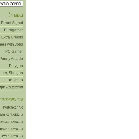
ארכיונים
בלוגרול
Errant Signal
Eurogamer
Extra Credits
ers with Jobs
PC Gamer
Penny Arcade
Polygon
aper, Shotgun
סיידקווסט
שורפים משחקי
עוד גיימפאד!
ארז ב-Twitch
גיימפאד ב- Steam
גיימפאד בטוויט
גיימפאד ביוטיוב
גיימפאד בפייסב