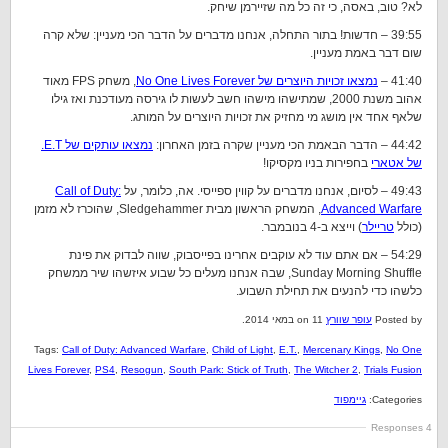
לא? טוב, באסה, כי זה כל מה שזיירמן שיחק.
39:55 – חדשות! בתור התחלה, אנחנו מדברים על הדבר הכי מעניין: שלא קרה
שום דבר באמת מעניין.
41:40 –
נמצאו זכויות היוצרים של No One Lives Forever
, משחק FPS מאוד
אהוב משנת 2000, שמתישהו מישהו חשב לעשות לו גירסה מעודכנת ואז גילו
שלאף אחד אין מושג מי מחזיק את זכויות היוצרים על המותג.
44:42 – הדבר הבאמת הכי מעניין שקרה בזמן האחרון:
נמצאו עותקים של E.T.
של אטארי
בחפירות בניו מקסיקו!
49:43 – לסיום, אנחנו מדברים על קווין ספייסי. אה, כלומר, על
Call of Duty:
Advanced Warfare
, המשחק הראשון מבית Sledgehammer, שהוכרז לא מזמן
(כולל
טריילר
) וייצא ב-4 בנובמבר.
54:29 – אם אתם עוד לא עוקבים אחרינו בפייסבוק, שווה לבדוק את פינת
Sunday Morning Shuffle, שבה אנחנו מעלים כל שבוע איזשהו שיר ממשחק
כלשהו כדי להנעים את תחילת השבוע.
Posted by
עופר שוורץ
on 11 במאי 2014.
Tags:
Call of Duty: Advanced Warfare
,
Child of Light
,
E.T.
,
Mercenary Kings
,
No One
Lives Forever
,
PS4
,
Resogun
,
South Park: Stick of Truth
,
The Witcher 2
,
Trials Fusion
Categories:
גיימפוד
4 Responses