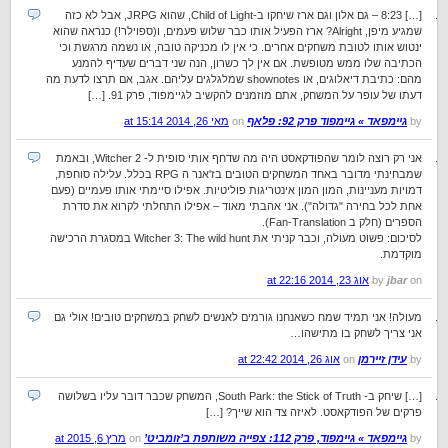
[…] 8:23 – גם אלון וגם ארז שיחקו ב-Child of Light, שהוא JRPG, אבל לא כזה
שמגיע מיפן, Alright? ארז הפעיל אותו כבר שלוש פעמים, ו(ספוילר!) כנראה שהוא
ינטוש אותו לטובת משחקים אחרים. כי אין לו מכניקה טובה, או נשמה מרגשת וכי
הכתיבה שלו ממש מטופשת. אם אין לך כשרון, הנה שני דברים שעדיף להמנע
מהם: כתיבת דיאלוגים, או shownotes שמלגלגים עליהם. אגב, אם תרצו לדעת מה
דעתו של עופר על המשחק, אתם מוזמנים להקשיב לגיימפוד, פרק 91. […]
by
גיימפאד » גיימפוד פרק 92: פלאף
on
מאי 26, 2014 at 15:14
אני רק רוצה לומר שהפודקאסט היה מה שדחף אותי סופית ל- Witcher 2, ובאמת
שמבחינתי מדובר באחד המשחקים הטובים בז'אנר ה RPG בכלל. עלילה סוחפת,
דמויות מעניינות, המון המון אינטריגות פוליטיות. אפילו סיימתי אותו פעמיים (פעם
אחת לכל בחירה "גדולה"). אני אהבתי מאוד – אפילו התחלתי לקרוא את סדרת
הספרים (חלק ב Fan-Translation).
לסיכום: פשוט מעולה, וכבר קניתי את Witcher 3: The wild hunt במסגרת הרכישה
מוקדמת.
on
jbar
by
אוג 23, 2014 at 22:16
מעולה! אני תמיד שמח כשאנחנו גורמים לאנשים לשחק במשחקים טובים! אולי גם
אני צריך לשחק בו מתישהו…
by
עידן זיירמן
on
אוג 26, 2014 at 22:42
[…] שיחק ב- South Park: the Stick of Truth, המשחק שכבר דובר עליו בשלושה
פרקים של הפודקאסט. לאיזה צד הוא שייך? […]
by
גיימפאד » גיימפוד, פרק 112: צפייה משותפת ב’זומביט’
on
מרץ 6, 2015 at