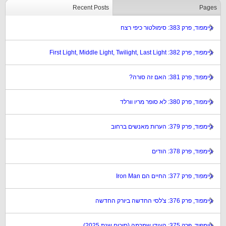
Recent Posts
Pages
גיימפוד, פרק 383: סימולטור כיפי רצח
גיימפוד, פרק 382: First Light, Middle Light, Twilight, Last Light
גיימפוד, פרק 381: האם זה סורה?
גיימפוד, פרק 380: לא סופר מריו וורלד
גיימפוד, פרק 379: הערות מאנשים ברחוב
גיימפוד, פרק 378: הודים
גיימפוד, פרק 377: החיים הם Iron Man
גיימפוד, פרק 376: צ'לסי החדשה ביורק החדשה
גיימפוד, פרק 375: העידן שמרמה (סיכום שנת 2025)