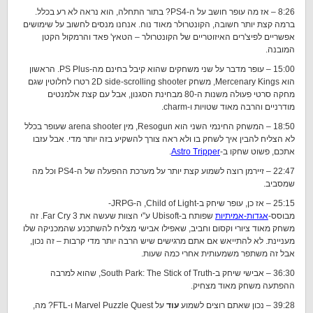
8:26 – אז מה עופר חושב על ה-PS4? בתור התחלה, הוא נראה לא רע בכלל.
ברמה קצת יותר חשובה, הקונטרולר מאוד נוח. אנחנו מנסים לחשוב על שימושים
אפשריים לפיצ'רים האיזוטריים של הקונטרולר – הטאץ' פאד והרמקול הקטן
המובנה.
15:00 – עופר מדבר על שני משחקים שהוא קיבל בחינם מה-PS Plus. הראשון
הוא Mercenary Kings, משחק 2D side-scrolling shooter רטרו לחלוטין שגם
מחקה סרטי פעולה משנות ה-80 מבחינת הסגנון, אבל עם קצת אלמנטים
מודרניים והרבה מאוד שטויות ו-charm.
18:50 – המשחק החינמי השני הוא Resogun, מין arena shooter שעופר בכלל
לא הצליח להבין איך לשחק בו ולא ראה צורך להשקיע בזה יותר מדי. אבל עזבו
אתכם, פשוט שחקו ב-
Astro Tripper
.
22:47 – זיירמן רוצה לשמוע קצת יותר על מערכת ההפעלה של ה-PS4 וכל מה
שמסביב.
25:15 – אז כן, עופר שיחק ב-Child of Light, ה-JRPG-
מבוסס-
אגדות-אמיתיות
שפותח ב-Ubisoft ע"י הצוות שעשה את Far Cry 3. זה
משחק מאוד ציורי וקסום וחביב, שאפילו אבישי מצליח להשתכנע שהמכניקה שלו
מעניינת. לא להתייאש אם אתם מרגישים שיש הרבה יותר מדי קרבות – זה נכון,
אבל זה משתפר משמעותית אחרי כמה שעות.
36:30 – אבישי שיחק ב-South Park: The Stick of Truth, שהוא למרבה
ההפתעה משחק מאוד מצחיק.
39:28 – נכון שאתם רוצים לשמוע
עוד
על Marvel Puzzle Quest ו-FTL? מה,