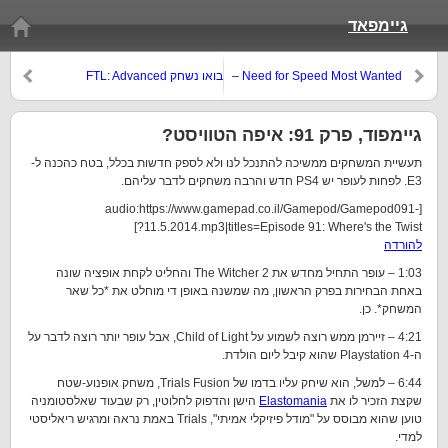
גיימפאד
Need for Speed Most Wanted –
בואו נשחק FTL: Advanced
ביקורת מאוחרת
Edition
גיימפוד, פרק 91: איפה הטוויסט?
תעשיית המשחקים ממשיכה להתנכל לנו ולא לספק חדשות בכלל, בטח כהכנה ל-
E3. לפחות לעופר יש PS4 חדש והרבה משחקים לדבר עליהם.
[audio:https://www.gamepad.co.il/Gamepod/Gamepod091-
11.5.2014.mp3|titles=Episode 91: Where's the Twist?]
להורדה
1:03 – עופר התחיל מחדש את The Witcher 2 והחליט לקחת אופציה שונה
באחת הבחירות בפרק הראשון, מה שמשנה באופן די מוחלט את *כל שאר
המשחק*. כן.
4:21 – זיירמן ממש רוצה לשמוע על Child of Light, אבל עופר יותר רוצה לדבר על
ה-Playstation 4 שהוא קיבל ליום הולדת.
6:44 – למשל, הוא שיחק עליו בדמו של Trials Fusion, משחק אופנוע-שטח
שקצת הזכיר לו את
Elastomania
הישן והדפוק לחלוטין, רק שבעוד שאלסטומניה
טוען שהוא מבוסס על "מודל פיזיקלי אמיתי", Trials באמת נראה ומרגיש ריאליסטי
למדי.