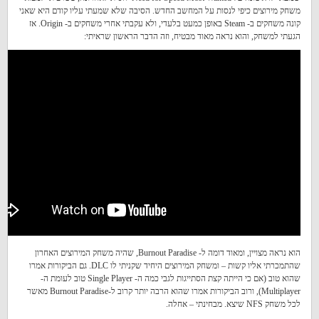
משחק מירוצים כיפי לנסות על המחשב החדש. הסיבה שלא שמעתי עליו קודם היא שאני
קונה משחקים ב- Steam באופן כמעט בלעדי, ולא עקבתי אחרי משחקים ב- Origin. אז
הגעתי למשחק, והוא נראה מאוד מבטיח, וזה הדבר הראשון שראיתי:
הוא נראה מצויין, ומאוד דומה ל- Burnout Paradise, שהיה משחק המירוצים האחרון
שהתמכרתי אליו קשות – ומשחק המירוצים היחיד שקניתי לו DLC. גם הביקורות אמרו
שהוא טוב (אם כי הייתה קצת הסתייגות לגבי כמה ה- Single Player טוב לעומת ה-
Multiplayer), ורוב הביקורות אמרו שהוא הרבה יותר קרוב ל-Burnout Paradise מאשר
לכל משחק NFS שיצא. מבחינתי – אחלה.