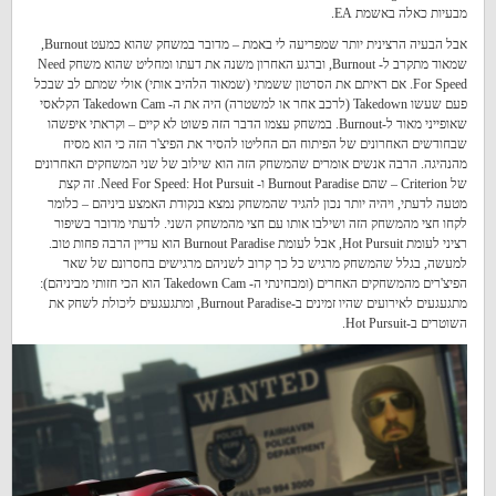
מבעיות כאלה באשמת EA.
אבל הבעיה הרצינית יותר שמפריעה לי באמת – מדובר במשחק שהוא כמעט Burnout,
שמאוד מתקרב ל- Burnout, וברגע האחרון משנה את דעתו ומחליט שהוא משחק Need
For Speed. אם ראיתם את הסרטון ששמתי (שמאוד הלהיב אותי) אולי שמתם לב שבכל
פעם שעשו Takedown (לרכב אחר או למשטרה) היה את ה- Takedown Cam הקלאסי
שאופייני מאוד ל-Burnout. במשחק עצמו הדבר הזה פשוט לא קיים – וקראתי איפשהו
שבחודשים האחרונים של הפיתוח הם החליטו להסיר את הפיצ'ר הזה כי הוא מסיח
מהנהיגה. הרבה אנשים אומרים שהמשחק הזה הוא שילוב של שני המשחקים האחרונים
של Criterion – שהם Burnout Paradise ו- Need For Speed: Hot Pursuit. זה קצת
מטעה לדעתי, ויהיה יותר נכון להגיד שהמשחק נמצא בנקודת האמצע ביניהם – כלומר
לקחו חצי מהמשחק הזה ושילבו אותו עם חצי מהמשחק השני. לדעתי מדובר בשיפור
רציני לעומת Hot Pursuit, אבל לעומת Burnout Paradise הוא עדיין הרבה פחות טוב.
למעשה, בגלל שהמשחק מרגיש כל כך קרוב לשניהם מרגישים בחסרונם של שאר
הפיצ'רים מהמשחקים האחרים (ומבחינתי ה- Takedown Cam הוא הכי חזותי מביניהם):
מתגעגעים לאירועים שהיו זמינים ב-Burnout Paradise, ומתגעגעים ליכולת לשחק את
השוטרים ב-Hot Pursuit.