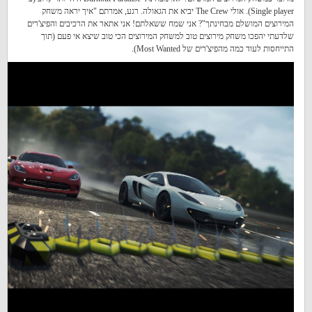
Single player). אולי The Crew יביא את הגאולה. רגע, אמרתם "איך יראה משחק
המירוצים המושלם מבחינתך"? אני שמח ששאלתם! אני אתאר את הרכיבים והפיצ'רים
שלדעתי יהפכו משחק מירוצים טוב למשחק המירוצים הכי טוב שיצא אי פעם (תוך
התייחסות לעוד כמה מהפיצ'רים של Most Wanted).