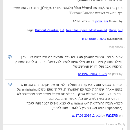
אז כן – כדאי לקנות את Most Wanted (ולהוסיף אותי ב-Origin), כי זה בכל זאת ממש
כיף. וגם – מי בא קצת Burnout Paradise?
Posted by
עידן זיירמן
on 1 במאי 2014.
Tags:
Burnout Paradise
,
EA
,
Need for Speed: Most Wanted
,
Origin
,
PC
Categories:
ביקורת
,
פוסט אורח
2 Responses
אני חייב לציין שאצלי המשחק פשוט לא עבד. הנהיגה הרגישה פשוט לא… נכון.
כאילו המשחק מאחר בכמה מילי שניות להגיב לכל פעולה. זה הרס לי את המשחק
לחלוטין. אבל אולי זה רק המחשב שלי.
by
דורון
on
מאי 1, 2014 at 19:45
אני זוכר שגם לי הוא קרטע קצת בהתחלה – למרות שבדיוק קניתי מחשב חדש
בזמנו – אחרי ששיחקתי קצת עם האפשרויות, גיליתי שאם עושים antialiasing של
יותר מ- 2X – הוא כמעט לא שחיק – וזה למרות שבכל משחק אחר מהתקופה לא
הייתה לי שום בעיה לשחק עם כל האפשרויות במקסימום.
קיצר – תנסה להוריד את ה-antialiasing ל- 2X או אפילו לבטל אותו לגמרי
(GeForce Experience המליץ לי להוריד אותו לגמרי).
on
iNDERU
by
מאי 2, 2014 at 17:08
Leave a Reply