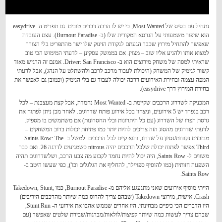
נתחיל עם בסיס של Most Wanted, כי יש לו הרבה דברים טובים. גם תפריט ה- easydrive
הוא שיפור משמעותי על הגרסא המקורית שלו (ב- Burnout Paradise). עצם העובדה
שאפשר להתחיל מירוץ שכבר הגעתם לנקודת הזינוק שלו ישר מהתפריט בלי הצורך
למצוא אותו ולהגיע אליו שוב – מצוין. אם בממשק עסקינן – לדעתי המימוש הכי טוב
שראיתי למפה של משחק מירוצים הוא ב- Driver: San Francisco. אמנם זה הרגיש מאוד
קשור לגימיק של המשחק (היכולת לעבור מרכב לרכב ולהשתלט על הנהג), אבל לדעתי
המפה עצמה ובחירת האירועים דרכה יכולה לעבוד גם בלי הגימיק (וכמובן גם לאפשר את
בחירת המירוץ דרך easydrive).
המכניקה לשדרוג הרכבים שקיימת ב- Most Wanted נחמדה, אבל קצת מעצבנת – לכל
רכב בנפרד יש 5 אירועים, וניצחון בכל אירוע פותח שדרוגים. לאחר מכן ניתן לפתוח את
גרסת הפרו של השדרוג (עם כל היתרונות ובלי החסרונות) אם משתמשים בו מספיק.
לדעתי שדרוגים מהסוג הזה צריכים להיות יותר כמו פתיחת יכולות ברוב המשחקים –
מבזבזים נקודות/נסיון על שדרוג, והוא קיים לכל הרכבים. למשל ב- Saints Row: The
Third אפשר לפתוח יכולת שלכל הרכבים יהיה nitrous כשמגיעים לדרגה 26. ואם כבר
משווים ל- Saints Row, היה יכול להיות נחמד לקבוע מה צבע הרכב, ושלשדרוגים תהיה
השפעה חזותית (כמו להוסיף ספויילר, להחליף את הגלגלים וכו'), כפי שעשו היטב ב-
Saints Row.
הייתי מוסיף אירועים שאני מתגעגע אליהם מ- Burnout Paradise, כמו Takedown, Stunt,
Crash. אישית, מירוצי Takedown (שבהם צריך להרוס כמה שיותר מהרכבים היריבים)
היו הדברים הכי כיפיים מבחינתי. היו אחרים שממש אהבו את אירועי ה- Stunt Run,
שבהם צריך לעשות כמה שיותר קפיצות/לולאות/מברגות/שבירת שלטים שאפשר (עם