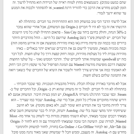
שהם כמעט טנקים). כשנמצאים מחוץ לטווח ראייה של הניידות הוא מתחיל לדעוך. זה
הזמן לצבוע מחדש את הרכב כדי להוריד דרגת wanted, או להסתתר ולכבות את המנוע
עד שהוא ידעך לגמרי.
אבל לדעתי הדבר הכי טוב במשחק הזה הוא התחרותיות נגד חברים. בהתחלה לא
הרגשתי את זה (כי לא היו לי חברים ב-Origin עם המשחק), אבל אחרי שהוא נמכר
ב-50% הנחה, וחולק בחינם ביחד עם Sim City – פתאום התחילו לצוץ כל מיני הישגים
של חברים. יש למשחק פיצ’ר בשם Autolog שרושם כל הישג – החל מהדברים היותר
ברורים כמו בכמה זמן סיימת מירוץ (או באיזו מהירות ממוצעת אם זה אירוע מהסוג הזה)
וכמה מכוניות מצאת, וממשיך לרשום גם את הדברים שנראים יותר בנאליים – באיזו
מהירות עברת ליד כל מצלמת מהירות, וכמה רחוק קפצת דרך כל שלט חוצות. לכל דבר
כזה יש speedwall שמשווה אותך לחברים שלך. והדבר הממש גאוני – על שלטי החוצות
שקפצת דרכם מופיעות מודעות Wanted עם תמונת הפרופיל של מי שקפץ דרכן הכי רחוק.
לא האמנתי כמה אני ארגיש צורך לחזור ולשבור את השיא של החברים שלי כשאני רואה
את התמונה שלהם בשלט חוצות.
אבל לא מדובר באדרת שכולה תכלת. נתחיל מהבעיות הטכניות. כפי שכבר הזכרתי –
בהתחלה לא היו לי חברים. למה? כי זה משחק שהוא רק ב- Origin, וכל החברים שלי ב-
Steam. וכפי שכבר התרגלנו משרתי Origin/EA, יש המון בעיות חיבור. המשחק אמנם לא
דורש שתהיו מחוברים אונליין כל הזמן, אבל כדי שה- Autolog יעבוד כמו שצריך – הוא
צריך להיות מחובר (כי את המידע הוא שומר לענן, ולא באופן מקומי). אני לא חושב
ששיחקתי יותר מחצי שעה בלי שה- Autolog יתנתק, וקרה לי כבר שהמשחק חשב שלא
מצאתי רכבים שכבר מצאתי, ושלא השגתי מספיק נקודות כדי לשחק נגד אחד מה- Most
Wanted, למרות שכן. השיטה הכי טובה שמצאתי להתמודד עם זה היא לחזור ל- Origin
עם Alt+Tab, ואז לבחור Go Offline ו- Go Online בחזרה, לחזור למשחק ולהתחבר
מחדש עם ה- Autolog. זה מעצבן, וממש חבל לי שמשחק שאני מאוד נהנה ממנו סובל