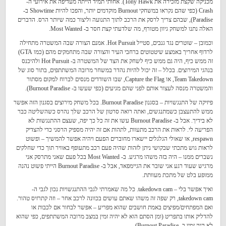
מכניקה שקצת מזכירה את Tony Hawk). אחותי תמיד הייתה מעדיפה את אירועי ה-
Crash (כפי שהם נקראו במשחקי Burnout מוקדמים יותר, והפכו להיות Showtime ב-
Paradise), שבהם צריך לרסק את הרכב לתוך התנועה וליצור כמה שיותר הרס. הדברים
האלה נתנו למשחק גיוון מטורף, מה שלדעתי קצת חסר ב- Most Wanted.
וכמובן – שוטרים נגד גנבים, סטייל Hot Pursuit. אמנם הצורה שבה המשטרה מתחילה
לרדוף אחריך באמצע שיטטוטים ברחבי העיר והצורה שבה מתחמקים מהם (כמו GTA)
זה ממש כיף, היה גם ממש כיף לשחק את הצד של המשטרה ב- Hot Pursuit ולהיכנס
בנהגי המירוצים. בכלל – זה יכול להיות נהדר במשחר מרובה המשתתפים, בתור סוג של
Team Takedown, או Capture the Flag, שבו השודדים מנסים לברוח למקום מסתור
והמשטרה מנסה לעצור אותם לפני שהם מגיעים (כפי שעשו ב- Burnout Paradise).
פיזיקה של התנגשויות – בסגנון Burnout Paradise. בכל משחק מירוצים בסגנון הזה אפשר
ממש להתעצבן כשמתנגשים, ואתה רואה סרטון של הרכב שלך נהרס כשהשליטה כבר
לא בידיך. אבל ב- Burnout Paradise עשו את זה כל כך יפה, שעצם ההתנגשות לא
הפריעה לי. לראות את הרכב מתעוות, לתהות אם זה יהיה מספיק הרסני כדי להצדיק
respawn, או שאולי הגלגלים יישארו מחוברים הפעם ויהיה אפשר להמשיך – ופשוט
לראות גוש מתכתי שבקושי ניתן לזהות שהיה פעם רכב מתעופף באוויר תוך כדי שחלקים
נשברים ממנו – היה בזה משהו מרגיע. ב- Most Wanted בכל פעם שאני מתרסק אני
מרגיש שעוד רגע אני שובר את הגיימפאד, אבל ב- Burnout Paradise הייתי פשוט נהנה
ממופע בלט של מתכת מעוותת.
ואיך אפשר בלי – takedown cam. כל מה שאמרתי לגבי ההתנגשויות נכון לגבי ה-
takedown cam, רק שפה זה משהו שאתם עושים בכוונה לרכב אחר – וזה קתרזיס טהור.
ואם המפתחים/מפיצים באמת חושבים שהוא מפריע – אפשר לבחור אם לכבות או
להדליק אותו בתפריט (ומן הסתם הוא לא יהיה זמין במצב מרובה המשתתפים, כפי שהוא
לא היה זמין ב- Burnout Paradise).