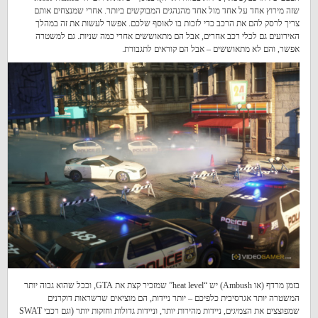
שזה מירוץ אחד על אחד מול אחד מהנהגים המבוקשים ביותר. אחרי שמנצחים אותם
צריך לרסק להם את הרכב כדי לזכות בו לאוסף שלכם. אפשר לעשות את זה במהלך
האירועים גם לכלי רכב אחרים, אבל הם מתאוששים אחרי כמה שניות. גם למשטרה
אפשר, והם לא מתאוששים – אבל הם קוראים לתגבורת.
בזמן מרדף (או Ambush) יש “heat level” שמזכיר קצת את GTA, וככל שהוא גבוה יותר
המשטרה יותר אגרסיבית כלפיכם – יותר ניידות, הם מוציאים שרשראות דוקרנים
שמפוצצים את הצמיגים, ניידות מהירות יותר, וניידות גדולות וחזקות יותר (וגם רכבי SWAT