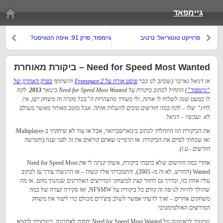
גיימפאד
פרוייקט טוטוריאל: נרטיב
גיימפוד, פרק 91: איפה הטוויסט?
Need for Speed Most Wanted – ביקורת מאוחרת
אז דניאל גארבר (שכתב לנו כבר
פוסט אורח על Freespace 2
והשתתף
בפרק האחרון של
“גיימפוד”
) התחיל לכתוב ביקורת על Need for Speed Most Wanted בינואר
2013
. לקח
לו כמעט שנה לשלוח לי אותה, ולי מעודד מהצהרות ה”בכל מקרה זה משחק ישן, אין
לחץ” שלו – לקח כמה חודשים טובים להעלות אותה. אבל מוטב מאוחר מאשר מעולם
לא. ועכשיו – דניאל.
את הביקורת הזו התחלתי לכתוב בינואר/פברואר, אבל אז עוד לא שיחקתי ב-Multiplayer.
ואז שכחתי לסיים את הביקורת. אז תדמיינו שאתם קוראים את זה לפני שנה
(וחמישה
חודשים –ע.ז)
.
אחרי כמה חודשים שלא כתבתי ביקורת, אשתי קנתה לי את Need for Speed Most
Wanted (החדש, לא זה מ- 2005), והתמכרתי אליו קשות – אז הרגשתי צורך עז לכתוב
עליו אחת כזו, ובדרך גם לחזור קצת למשחקי המירוצים האחרונים שנהנתי מהם. אז מה
שהולך להיות לנו פה זה קודם כל ביקורת על NFSMW, ואז סקירה קצרה של כמה
משחקים אחרים – ואיך לדעתי אפשר לשלב פיצ'רים מכולם כדי ליצור את משחק
המירוצים האולטימטיבי.
שמעתי לראשונה על Need for Speed Most Wanted יחסית לאחרונה, כשרציתי למצוא