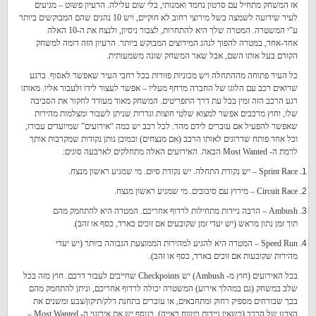
אז המשחק מתחיל עם סרטון נחמד ואמנותי, בלי שום עלילה. הרעיון פשוט – מגיעים
לעיר שידועה לשמצה בשל מירוצי רחוב לא חוקיים, ויש 10 נהגים שהם המבוקשים ביותר
ע"י המשטרה. המטרה שלך היא להתחרות, לצבור ניסיון, ולנצח את ה-10 האלה
אחד-אחד, במטרה להפוך לנהג המירוצים המבוקש ביותר. הרעיון הזה דומה למשחק
הקודם בעל אותו השם, אבל שאר המשחק שונה משמעותית.
כל העיר פתוחה מההתחלה ויש מכוניות פזורות בכל רחבי העיר שאפשר לאסוף. ברגע
שרואים רכב עם הלוגו של החברה מרחף מעליו – אפשר לעצור לידו ולעבור אליו. מאותו
רגע הרכב הזה זמין בכל עת דרך התפריטים. המשחק מאוד מעודד לחקור את הסביבה
שלו, וחוץ מרכבים אפשר למצוא שלטי חוצות וגדרות שניתן לשבור ומצלמות מהירות
שאפשר להפעיל אם עוברים לידם מהר. לכל רכב יש כמה “אירועים” שמיועדים עבורו,
וכל אחד פותח שדרוגים לאותו הרכב (אם מנצחים) וכמובן נותן נקודות שמקרבות אותך
לרמת ה- Most Wanted הבאה. האירועים האלה מתחלקים לארבעה סוגים:
Sprint Race – יש נקודת התחלה. יש נקודת סיום. מי שמגיע ראשון מנצח.
Circuit Race – מירוץ עם סיבובים. מי שמגיע ראשון מנצח.
Ambush – הרבה ניידות מתחילות לרדוף אחריכם. המטרה היא להתחמק מהם
תוך זמן נתון מראש (יש יעדי זמן שקובעים אם זוכים בארד, כסף או זהב).
Speed Run – המטרה היא להגיע למהירות הממוצעת הגבוהה ביותר (יש יעדי
מהירות שקובעות אם זוכים בארד, כסף או זהב).
בכל האירועים (חוץ מ- Ambush) יש Checkpoints שחייבים לעבור דרכם. חוץ מזה בכל
שלב במשחק (גם במהלך אירוע) המשטרה יכולה לרדוף אחריכם, וניתן להתחמק מהם
בכך שבורחים מספיק רחוק ומתחבאים, או עוברים בתחנת דלק/תיקון/צבע ומשנים את
הצבע של הרכב (כשאין ניידות בטווח ראייה). בנוסף יש את אירועי ה- Most Wanted –