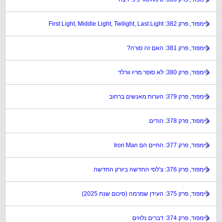
גיימפוד, פרק 382: First Light, Middle Light, Twilight, Last Light
גיימפוד, פרק 381: האם זה סורה?
גיימפוד, פרק 380: לא סופר מריו וורלד
גיימפוד, פרק 379: הערות מאנשים ברחוב
גיימפוד, פרק 378: הודים
גיימפוד, פרק 377: החיים הם Iron Man
גיימפוד, פרק 376: צ'לסי החדשה ביורק החדשה
גיימפוד, פרק 375: העידן שמרמה (סיכום שנת 2025)
גיימפוד, פרק 374: דברים נלוזים