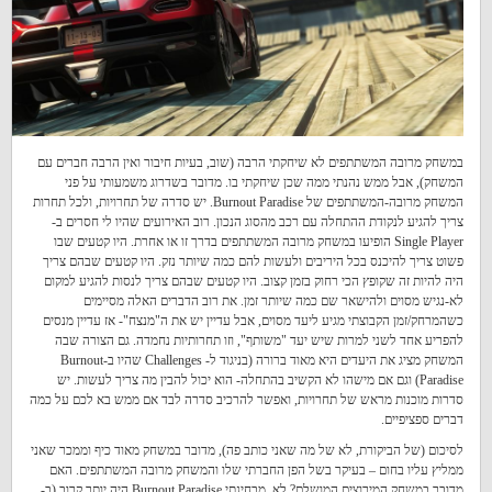
במשחק מרובה המשתתפים לא שיחקתי הרבה (שוב, בעיות חיבור ואין הרבה חברים עם
המשחק), אבל ממש נהנתי ממה שכן שיחקתי בו. מדובר בשדרוג משמעותי על פני
המשחק מרובה-המשתתפים של Burnout Paradise. יש סדרה של תחרויות, ולכל תחרות
צריך להגיע לנקודת ההתחלה עם רכב מהסוג הנכון. רוב האירועים שהיו לי חסרים ב-
Single Player הופיעו במשחק מרובה המשתתפים בדרך זו או אחרת. היו קטעים שבו
פשוט צריך להיכנס בכל היריבים ולעשות להם כמה שיותר נזק. היו קטעים שבהם צריך
היה להיות זה שקופץ הכי רחוק בזמן קצוב. היו קטעים שבהם צריך לנסות להגיע למקום
לא-נגיש מסוים ולהישאר שם כמה שיותר זמן. את רוב הדברים האלה מסיימים
כשהמרחק/זמן הקבוצתי מגיע ליעד מסוים, אבל עדיין יש את ה"מנצח"- אז עדיין מנסים
להפריע אחד לשני למרות שיש יעד "משותף", וזו תחרותיות נחמדה. גם הצורה שבה
המשחק מציג את היעדים היא מאוד ברורה (בניגוד ל- Challenges שהיו ב-Burnout
Paradise) וגם אם מישהו לא הקשיב בהתחלה- הוא יכול להבין מה צריך לעשות. יש
סדרות מוכנות מראש של תחרויות, ואפשר להרכיב סדרה לבד אם ממש בא לכם על כמה
דברים ספציפיים.
לסיכום (של הביקורת, לא של מה שאני כותב פה), מדובר במשחק מאוד כיף וממכר שאני
ממליץ עליו בחום – בעיקר בשל הפן החברתי שלו והמשחק מרובה המשתתפים. האם
מדובר במשחק המירוצים המושלם? לא. מבחינתי Burnout Paradise היה יותר קרוב (ב-