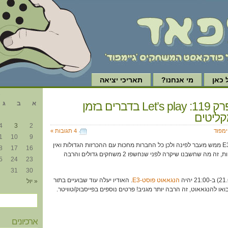
כאן
מי אנחנו?
תאריכי יציאה
א
גיימפוד, פרק 119: Let’s play בדברים בזמן
א
ב
ג
קליטים
4
3
2
ימפוד
4 תגובות »
1
10
9
כפי שהזכרנו בפרק הקודם, E3 ממש מעבר לפינה ולכן כל החברות מחכות עם ההכרזות הגדולות ואין
8
17
16
הרבה על מה לדבר. או, לפחות, זה מה שחשבנו שיקרה לפני שנחשפו 2 משחקים גדולים והרבה
5
24
23
31
30
הנגאאוט פוסט-E3
. האודיו יעלה עוד שבועיים בתור
« יול
ארכיונים