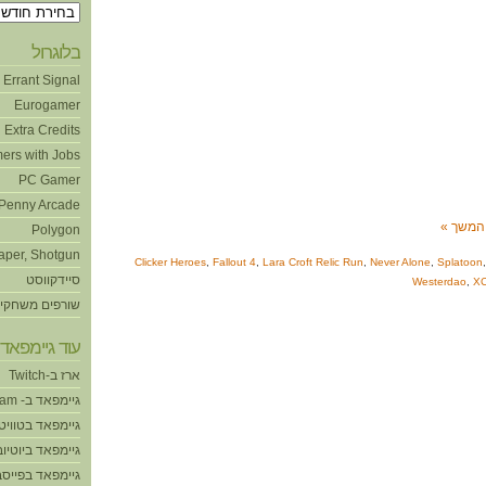
ארכיונים
בלוגרול
Errant Signal
Eurogamer
Extra Credits
ers with Jobs
PC Gamer
Penny Arcade
המשך »
Polygon
aper, Shotgun
Clicker Heroes
,
Fallout 4
,
Lara Croft Relic Run
,
Never Alone
,
Splatoon
סיידקווסט
Westerdao
,
X
שורפים משחקי
עוד גיימפאד!
ארז ב-Twitch
גיימפאד ב- Steam
גיימפאד בטוויט
גיימפאד ביוטיוב
גיימפאד בפייסב