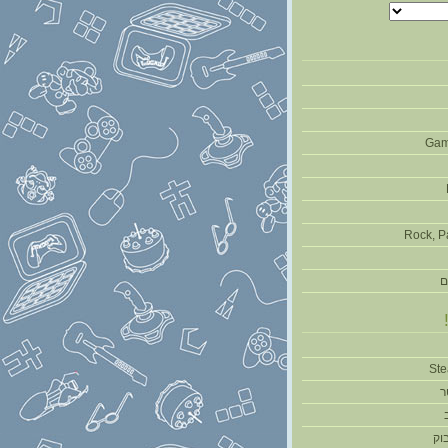
Gam
Rock, P
ם
ר
וק