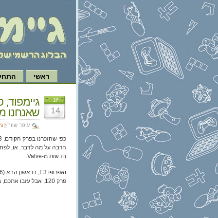
ראשי
התחל 
יונ
14
שאנחנו מ
עופר שוורץ|
גי
חדשות מ-Valve.
ואפרופו E3, בראשון הבא (21.6) ב-21:00 יהיה
פרק 120, אבל עזבו אתכם, בואו להנגאאוט, זה הרבה יותר מגניב! פרטים נוספים בפייסבוק/טוויטר.