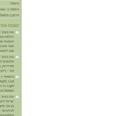
גיימפוד
גיימפוד ב- iTunes
זיירמן ב-Twitch
תגובות אחרו
החלפת מזוזו
האמנות של
סופר פארם ו
קצב להמוני
אלבומים חד
ספיידרמן, 
ועוד - ניימן
ע
light, Last
Light
על
ick Walker
ישראל היום
מן וגם המו
לעיתונים! - 