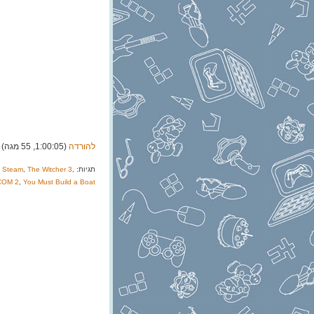
להורדה
(1:00:05, 55 מגה)
תגיות:
,
The Witcher 3
,
Steam
,
COM 2
,
You Must Build a Boat