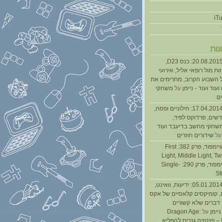
נות
נגנז בגנזך 20.08.2015: כנס D23,
ת מול רופאי אליל, אירועי
 השבוע הקרוב, מחרימים את
עוד ועוד - ניימן
על
משחקי
ם
נגנז בגנזך 17.04.2014: חילוניים ופסח,
שים, פרדוקס לפיד,
משחקי מחשב בדיעבד ועוד
ל
שידורים חוזרים
גיימפאד » גיימפוד, פרק 382: First
Light, Middle Light, Twi
גיימפוד, פרק 290: Single-
St
נגנז בגנזך 05.01.2014: ידיעות, וואינט,
, קומיקסים קלאסיים של אקס
ן דברים שלא קשורים
ניימן
על
Dragon Age:
Inquisition – פנטזיה גנרית להפליא