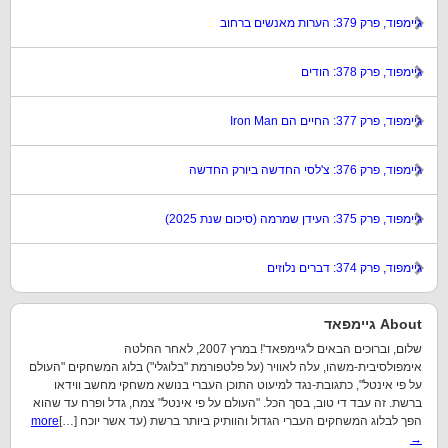
גיימפוד, פרק 379: הערות מאנשים ברחוב
גיימפוד, פרק 378: הודים
גיימפוד, פרק 377: החיים הם Iron Man
גיימפוד, פרק 376: צ'לסי החדשה ביורק החדשה
גיימפוד, פרק 375: העידן שמרמה (סיכום שנת 2025)
גיימפוד, פרק 374: דברים נלוזים
About גיימפאד
שלום, וברוכים הבאים ל'גיימפאד'! במרץ 2007, לאחר החלטה
אימפולסיבית-משהו, עלה לאוויר (על פלטפורמת "בלוגלי") בלוג המשחקים "העולם
על פי אינטל", כתגובת-נגד למיעוט התוכן העברי בנושא משחקי מחשב ווידאו
ברשת. זה עבד די טוב, בסך הכל. "העולם על פי אינטל" צמח, גדל ופרח עד שהוא
הפך לבלוג המשחקים העברי הגדול והוותיק ביותר ברשת (עד אשר יוכח […]
more
→