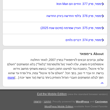
גיימפוד, פרק 377: החיים הם Iron Man
גיימפוד, פרק 376: צ'לסי החדשה ביורק החדשה
גיימפוד, פרק 375: העידן שמרמה (סיכום שנת 2025)
גיימפוד, פרק 374: דברים נלוזים
About גיימפאד
שלום, וברוכים הבאים ל'גיימפאד'! במרץ 2007, לאחר החלטה
אימפולסיבית-משהו, עלה לאוויר (על פלטפורמת "בלוגלי") בלוג המשחקים "העולם
על פי אינטל", כתגובת-נגד למיעוט התוכן העברי בנושא משחקי מחשב ווידאו
ברשת. זה עבד די טוב, בסך הכל. "העולם על פי אינטל" צמח, גדל ופרח עד שהוא
הפך לבלוג המשחקים העברי הגדול והוותיק ביותר ברשת (עד אשר יוכח […]
more
→
.
Exit the Mobile Edition
(view the standard browser version)
Carrington
and
WordPress
Proudly powered by
.
התחבר
|
הרשמה
WordPress Mobile Edition
available from Crowd Favorite.