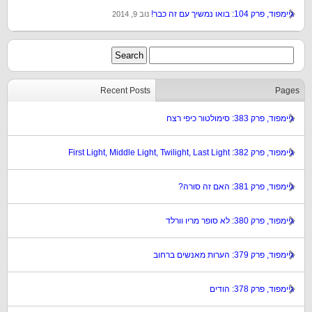
גיימפוד, פרק 104: בואו נמשיך עם זה כבר!
נוב 9, 2014
Recent Posts
Pages
גיימפוד, פרק 383: סימולטור כיפי רצח
גיימפוד, פרק 382: First Light, Middle Light, Twilight, Last Light
גיימפוד, פרק 381: האם זה סורה?
גיימפוד, פרק 380: לא סופר מריו וורלד
גיימפוד, פרק 379: הערות מאנשים ברחוב
גיימפוד, פרק 378: הודים