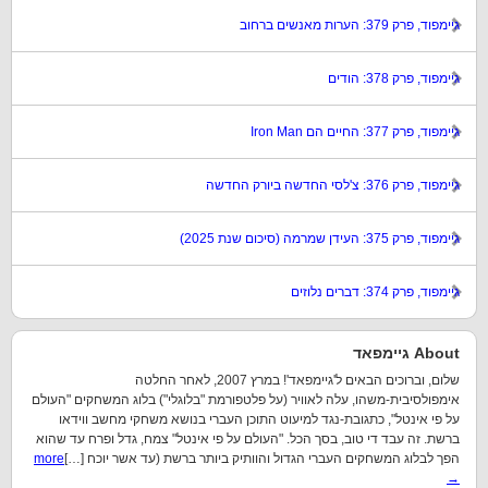
גיימפוד, פרק 379: הערות מאנשים ברחוב
גיימפוד, פרק 378: הודים
גיימפוד, פרק 377: החיים הם Iron Man
גיימפוד, פרק 376: צ'לסי החדשה ביורק החדשה
גיימפוד, פרק 375: העידן שמרמה (סיכום שנת 2025)
גיימפוד, פרק 374: דברים נלוזים
About גיימפאד
שלום, וברוכים הבאים ל'גיימפאד'! במרץ 2007, לאחר החלטה
אימפולסיבית-משהו, עלה לאוויר (על פלטפורמת "בלוגלי") בלוג המשחקים "העולם
על פי אינטל", כתגובת-נגד למיעוט התוכן העברי בנושא משחקי מחשב ווידאו
ברשת. זה עבד די טוב, בסך הכל. "העולם על פי אינטל" צמח, גדל ופרח עד שהוא
הפך לבלוג המשחקים העברי הגדול והוותיק ביותר ברשת (עד אשר יוכח […]
more
→