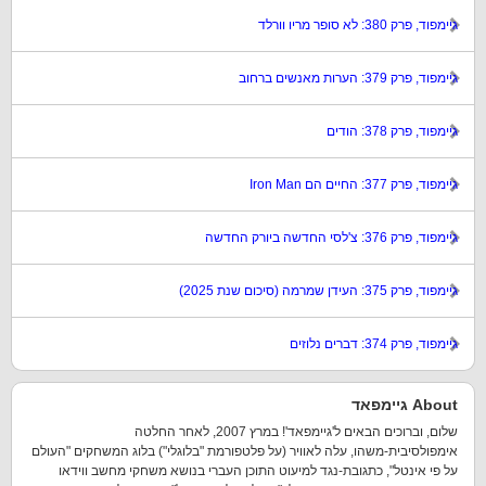
גיימפוד, פרק 380: לא סופר מריו וורלד
גיימפוד, פרק 379: הערות מאנשים ברחוב
גיימפוד, פרק 378: הודים
גיימפוד, פרק 377: החיים הם Iron Man
גיימפוד, פרק 376: צ'לסי החדשה ביורק החדשה
גיימפוד, פרק 375: העידן שמרמה (סיכום שנת 2025)
גיימפוד, פרק 374: דברים נלוזים
About גיימפאד
שלום, וברוכים הבאים ל'גיימפאד'! במרץ 2007, לאחר החלטה
אימפולסיבית-משהו, עלה לאוויר (על פלטפורמת "בלוגלי") בלוג המשחקים "העולם
על פי אינטל", כתגובת-נגד למיעוט התוכן העברי בנושא משחקי מחשב ווידאו