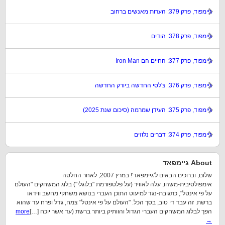
גיימפוד, פרק 379: הערות מאנשים ברחוב
גיימפוד, פרק 378: הודים
גיימפוד, פרק 377: החיים הם Iron Man
גיימפוד, פרק 376: צ'לסי החדשה ביורק החדשה
גיימפוד, פרק 375: העידן שמרמה (סיכום שנת 2025)
גיימפוד, פרק 374: דברים נלוזים
About גיימפאד
שלום, וברוכים הבאים ל'גיימפאד'! במרץ 2007, לאחר החלטה
אימפולסיבית-משהו, עלה לאוויר (על פלטפורמת "בלוגלי") בלוג המשחקים "העולם
על פי אינטל", כתגובת-נגד למיעוט התוכן העברי בנושא משחקי מחשב ווידאו
ברשת. זה עבד די טוב, בסך הכל. "העולם על פי אינטל" צמח, גדל ופרח עד שהוא
הפך לבלוג המשחקים העברי הגדול והוותיק ביותר ברשת (עד אשר יוכח […]
more
→