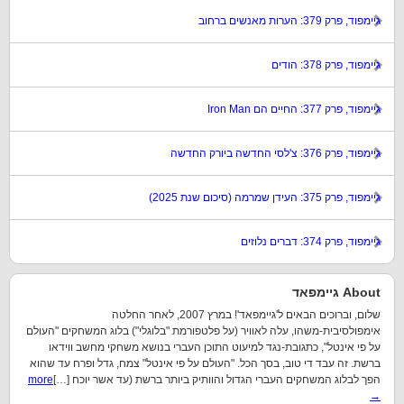
גיימפוד, פרק 379: הערות מאנשים ברחוב
גיימפוד, פרק 378: הודים
גיימפוד, פרק 377: החיים הם Iron Man
גיימפוד, פרק 376: צ'לסי החדשה ביורק החדשה
גיימפוד, פרק 375: העידן שמרמה (סיכום שנת 2025)
גיימפוד, פרק 374: דברים נלוזים
About גיימפאד
שלום, וברוכים הבאים ל'גיימפאד'! במרץ 2007, לאחר החלטה
אימפולסיבית-משהו, עלה לאוויר (על פלטפורמת "בלוגלי") בלוג המשחקים "העולם
על פי אינטל", כתגובת-נגד למיעוט התוכן העברי בנושא משחקי מחשב ווידאו
ברשת. זה עבד די טוב, בסך הכל. "העולם על פי אינטל" צמח, גדל ופרח עד שהוא
הפך לבלוג המשחקים העברי הגדול והוותיק ביותר ברשת (עד אשר יוכח […]
more
→