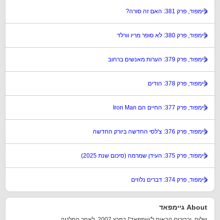
גיימפוד, פרק 381: האם זה סורה?
גיימפוד, פרק 380: לא סופר מריו וורלד
גיימפוד, פרק 379: הערות מאנשים ברחוב
גיימפוד, פרק 378: הודים
גיימפוד, פרק 377: החיים הם Iron Man
גיימפוד, פרק 376: צ'לסי החדשה ביורק החדשה
גיימפוד, פרק 375: העידן שמרמה (סיכום שנת 2025)
גיימפוד, פרק 374: דברים נלוזים
About גיימפאד
שלום, וברוכים הבאים ל'גיימפאד'! במרץ 2007, לאחר החלטה