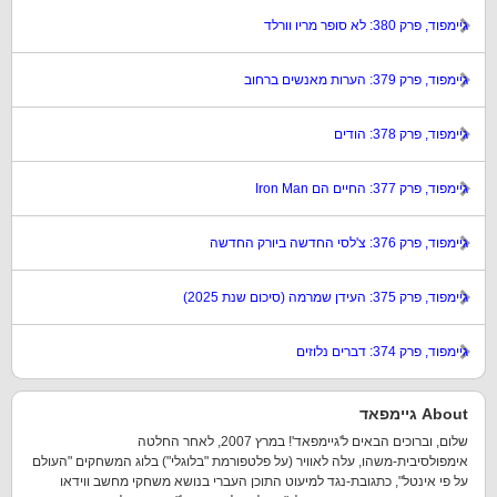
גיימפוד, פרק 380: לא סופר מריו וורלד
גיימפוד, פרק 379: הערות מאנשים ברחוב
גיימפוד, פרק 378: הודים
גיימפוד, פרק 377: החיים הם Iron Man
גיימפוד, פרק 376: צ'לסי החדשה ביורק החדשה
גיימפוד, פרק 375: העידן שמרמה (סיכום שנת 2025)
גיימפוד, פרק 374: דברים נלוזים
About גיימפאד
שלום, וברוכים הבאים ל'גיימפאד'! במרץ 2007, לאחר החלטה
אימפולסיבית-משהו, עלה לאוויר (על פלטפורמת "בלוגלי") בלוג המשחקים "העולם
על פי אינטל", כתגובת-נגד למיעוט התוכן העברי בנושא משחקי מחשב ווידאו