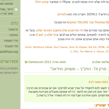
שהוא יכלול
שפשוט עוב
גיימר_שמח
סופר מריו ו
גלאדוס
.
! וזה מגניב!
כלים
הרשמה
דף הפייסבוק שלנו
ו
חשבון הטוויטר שלנו
, נכון? אז
וי להזכיר, לפעמים, שאתם יכולים גם לבקר ב
דף שלנו ב- iCast
או ב-
התחבר
גיד כמה אתם אוהבים אותנו. זה יהיה מגניב.
פיד רשומות
פיד תגובות
0x10c
,
BioShock Infinite
,
Don't Starve
,
Dust: An Elysian Tail
,
EA
,
GFWL
,
G
ordPress.org
2
,
PS4
,
The Witcher 2
,
Xbone
,
X
זכויות יוצרים
פוסט אורח: Gamescom 2013
הפוסטים בבלוג
ייחוס-שיתוף של eative Commons
ך חשוב לכם להקפיד על אורך קבוע לפרקים. אם יש שבועיים עם הרבה
 יותר ואם אין תוכן אז להפך. זה לא שאתם מוגבלים מבחינת משבצת
מפרסמים. פעם אחרונה שבדקתי זה לא משודר אח"כ ברשת ב'.
 שוורץ
: