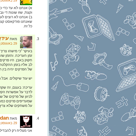
29 באוגוסט, 2013 בשעה 9:36
וקצת, שזו שונות די ג
ב) אנחנו לא רוצים לע
שאנחנו פודקאסט קצר 
כל זה.
עידן 
מאת
29 באוגוסט, 2013 בשעה 15:02
בעיקר "כי מישהו צרי
זמן העריכה. והזמן שז
חקוק באבן. היו פרקים
לב אליו בזמן ההקלטה,
של הפרקים יהיה בין ח
יש עוד שיקולים. אבל 
עריכה: בעצם, זה שקר
לדבר על אפשרות הקלט
לכיוון של פרקים של ש
שמעדיפים פרקים כמה
על משחקים שלא צריך י
Idan:
מאת
29 באוגוסט, 2013 בשעה 23:21
אני מצליח רק להבדיל 