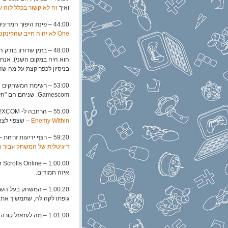
ואיך
זה לא קשור בכלל לזה שהם רצו ש- DICE יפתחו רק
44:00 – פינת היפוך המדיניות השבועית של מיקרוסופט! והשבוע:
One לא יהיה חייב שהקינקט יהיה מחובר אליו ופועל באופן תמידי
הוא היה במקום השני), אנח
בניסיון לכפר קצת על מה שז
53:00 – רשימת המשחקים שיהיו זמינים בהשקה עבור ה-
Gamescom. שניהם הם "הליינאפ הכי טוב שהיה לקונסולה בהשקה אי-פעם!"
55:00 – הרחבה ל- XCOM! החבר'ה מ- Firaxis ניצלו את Gamescom כדי ל
Enemy Within
– שצפוי לצאת בנוב
59:20 – רצף ידיעות זריזות – בעלי משחקים של PS3 יוכלו לשדרג את המשחקים שלהם ל
דיגיטלית של המשחק עבור ה- PS4 במחיר מ
1:00:00 – The Elder Scrolls Online
איזה חמודים.
1:00:20 – המשחק בעל השם הבלתי-אפשרי לביטוי,
גופתו לקהילה, שתמשיך את
1:01:00 – מה לעזאזל קורה עם