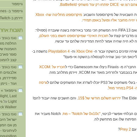
גיימפוד
 עוד משחקי Battlefield
.
גיימפוד ב- iTunes
מיקרוסופט מחליטה שה- Xbox
זיירמן ב-Twitch
.
תגובות אחרו
48:00 – בזמן שדורון בודק האם FIFA 13 היה המשחק הכי נמכר באירופה בשנה שעברה (ספוילר:
נו מדברים קצת על
תוכנית האינדי שמיקרוסופט חשפו בפני העולם
,
ה לא היה שהיה אמור להיות המדיניות שלהם עד עכשיו.
החלפת מזוזו
האמנות של
Xbox One
וה-
Playstation 4
נחשפה ב-
סופר פארם ו
קצב להמוני
הכריז על XCOM:
מבר ולהרחיב מאוד את XCOM. זיירמן מתלהב מזה.
אלבומים חד
ספיידרמן, 
גרסה
ועוד - ניימן
ע
וזל
.
light, Last
ידרוש תשלום חודשי של 15$
. והם חושבים שזה יעבוד להם!
Light
על
ick Walker
"0x10c של Notch" – מת
. Notch מעביר את
 הפיתוח שלו אם מתחשק לה.
ישראל היום
מן וגם המו
?
Prey 2
לעיתונים! - 