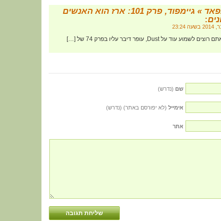
גיימפאד » גיימפוד, פרק 101: ארז הוא האנשים
נים
:
שם
(נדרש)
אימייל
(לא יפורסם באתר) (נדרש)
אתר