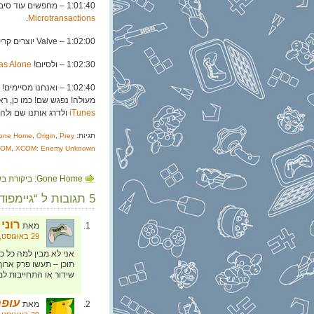
1:01:40 – מחפשים עוד סיבות לזה שלא יהיה אכפת לכם מ- Ryse? כי מסתבר
.
Microtransactions
1:02:00 – Valve יוצרים קריין חדש ל- DOTA 2. הקריין הזה הוא
1:02:30 – ולסיום!
Thomas Was Alone מכר 700,000 עותקים
1:02:40 – ואנחנו מסיימים! אתם כבר מכירים את
מעולה! נפגש שם! כמו כן, רא
iTunes
ולדרג אותנו שם ולה
תגיות:
Prey
,
Origin
,
one Home
COM
,
XCOM: Enemy Unknown
Gone Home: ביקורת בשלושה שלבים
5 תגובות ל “גיימפוד, פרק 74: התנ"ך – משחק הוידאו!”
רוני:
מאת
29 באוגוסט, 2013 בשעה 8:27
אני לא מבין למה כל כ
תוכן – תעשו פרק ארוך
שידור או התחייבות ל
עופר
מאת