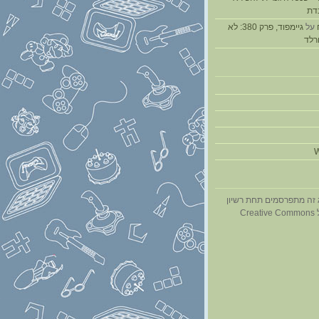
דת
על
גיימפוד, פרק 380: לא
ורלד
W
 זה מתפרסמים תחת רשיון
Cr