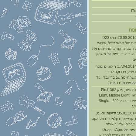
נות
נגנז בגנזך 20.08.2015: כנס D23,
ת מול רופאי אליל, אירועי
 השבוע הקרוב, מחרימים את
עוד ועוד - ניימן
על
משחקי
ם
נגנז בגנזך 17.04.2014: חילוניים ופסח,
שים, פרדוקס לפיד,
משחקי מחשב בדיעבד ועוד
ל
שידורים חוזרים
גיימפאד » גיימפוד, פרק 382: First
Light, Middle Light, Twi
גיימפוד, פרק 290: Single-
St
נגנז בגנזך 05.01.2014: ידיעות, וואינט,
, קומיקסים קלאסיים של אקס
ן דברים שלא קשורים
ניימן
על
Dragon Age:
Inquisition – פנטזיה גנרית להפליא