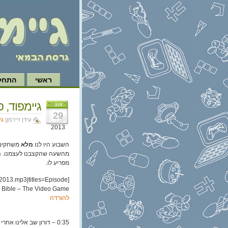
ראשי
התחל 
גיימפוד, פרק 74: התנ"ך – מ
אוג
29
עידן זיירמן|
גי
2013
השבוע היו לנו
מלא
משחקים 
מהשעה שהקצבנו לעצמנו. ה
מפריע לו.
2013.mp3|titles=Episode
 Bible – The Video Game!]
להורדה
0:35 – דורון שב אלינו 