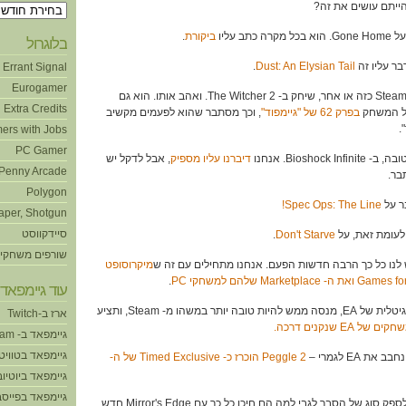
הייתם עושים את זה?
ארכיונים
ביקורת
.
בלוגרול
.
Dust: An Elysian Tail
Errant Signal
Eurogamer
8:40 – דורון, תודות למבצע Steam כזה או אחר, שיחק ב- The Witcher 2. ואהב אותו. הוא גם
Extra Credits
על המשחק
בפרק 62 של "גיימפוד"
, וכך מסתבר שהוא לפעמים מקשיב
.
ers with Jobs
PC Gamer
דיברנו עליו מספיק
, אבל לדקל יש
Penny Arcade
בר.
Polygon
Spec Ops: The Line!
aper, Shotgun
סיידקווסט
.
Don't Starve
שורפים משחקי
מיקרוסופט
ואת ה- Marketplace שלהם למשחקי PC
.
עוד גיימפאד!
ארז ב-Twitch
 שנקנים דרכה.
גיימפאד ב- Steam
גיימפאד בטוויט
Peggle 2 הוכרז כ- Timed Exclusive של ה-
גיימפאד ביוטיוב
גיימפאד בפייסב
43:20 – בנוסף, הם מנסים לספק סוג של הסבר לגבי למה הם חיכו כל כך עם Mirror's Edge חדש,