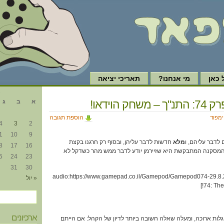
כאן
מי אנחנו?
תאריכי יציאה
א
שחק הוידאו!
א
ב
ג
הוספת תגובה
ימפוד
4
3
2
1
10
9
לדבר עליהם, ו
מלא
חדשות לדבר עליהן, ובסוף רק חרגנו בקצת
8
17
16
מסקנה המתבקשת היא שזיירמן יודע לדבר ממש מהר כשדקל לא
5
24
23
31
30
[audio:https://www.gamepad.co.il/Gamepod/Gamepod074-29.8.
« יול
74: The
ארכיונים
אחרי גלות ארוכה, ומעלה שאלה חשובה ביותר לדיון של הקהל: אם הייתם