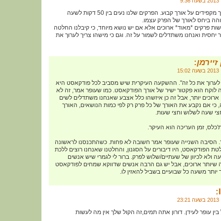
א) אנחנו לא עד כדי כך מקפידים על אורך קבוע. הפרקים שלנו נעים בין 50 דקות לשעה
בוהה ביחס לאורך של הפרק עצמו.
שות פרקים *מאוד* ארוכים אלא אם יש נושא מיוחד, כי קיבלנו החלטה
יחסית ואנחנו משתדלים לשמור על זה. וגם כי מישהו צריך לערוך את
זיירמן
:
ך לערוך את כל זה". ההשקעה העיקרית שיש מסביב לכל פודקאסט היא
ה לוקח הוא פקטור ישיר של אורך הפודקאסט. כמו שעופר אמר, זה לא
 ארוכים יותר, אבל זה כן איזשהו כלל אצבע שאנחנו משתדלים לשים
 כי אם נקבע את האורך של כל פרק רק לפי כמות הנושאים, האורך
צי שעה לשלוש וחצי שעות.
ת'כלס, זמן העריכה הוא העיקר.
. הסיבה השנייה שעופר אמר חשובה לא פחות. כשהתכנסנו לראשונה
ת הפודקאסט, היו דיבורים על הסגנון, והחלטנו שאנחנו רוצים ללכת
עה ולא לכיוון של שעתיים/שלוש לפרק. ברור לי לגמרי שיש אנשים
 שיותר ארוכים, אבל יש גם הרבה אנשים שדווקא שמחים לפודקאסט
ותר משעה כל שבועיים בשביל להאזין לו.
בין עופר לעידן. דורון אתה תמים,זה הקול שלך אין מה לעשות