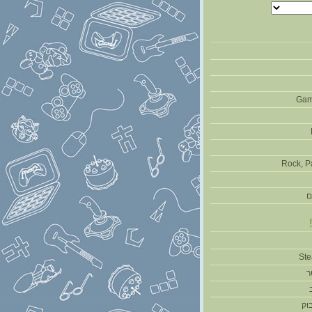
Gam
Rock, P
ם
ר
וק