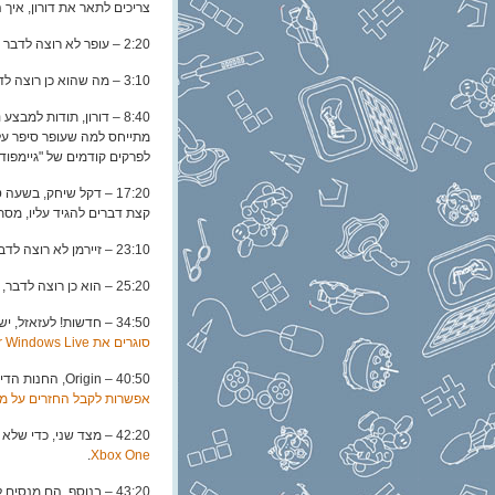
צריכים לתאר את דורון, איך 
2:20 – עופר לא רוצה לדבר על Gone Home. הוא בכל מקרה כתב עליו
3:10 – מה שהוא כן רוצה לדבר עליו זה
מתייחס למה שעופר סיפר 
לפרקים קודמים של "גיימפוד"
17:20 – דקל שיחק, בשעה טובה, ב- Bioshock Infinite. אנחנו
קצת דברים להגיד עליו, מסת
23:10 – זיירמן לא רוצה לדבר על
25:20 – הוא כן רוצה לדבר, לעומת זאת, על
34:50 – חדשות! לעזאזל, יש לנו כל כך הרבה חדשות הפעם. אנחנו מתחילים עם זה ש
סוגרים את Games for Windows Live
40:50 – Origin, החנות הדיגיטלית של EA, מנסה ממש להיות טובה יותר במשהו מ- Steam, ותציע
אפשרות לקבל החזרים על משחקים של EA
42:20 – מצד שני, כדי שלא נחבב את EA לגמרי –
.
Xbox One