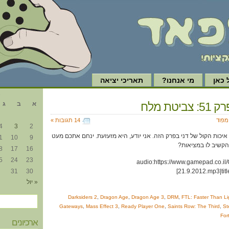
כאן
מי אנחנו?
תאריכי יציאה
א
יטת מלח
א
ב
ג
ימפוד
14 תגובות »
4
3
2
יכות הקול של דני בפרק הזה. אני יודע, היא מזעזעת. ינחם אתכם מעט
1
10
9
הקשיב לו במציאות?
8
17
16
5
24
23
[audio:https://www.gamepad.co
31
30
21.9.2012.mp3|ti
« יול
Darksiders 2
,
Dragon Age
,
Dragon Age 3
,
DRM
,
FTL: Faster Than Li
Gateways
,
Mass Effect 3
,
Ready Player One
,
Saints Row: The Third
,
St
For
ארכיונים