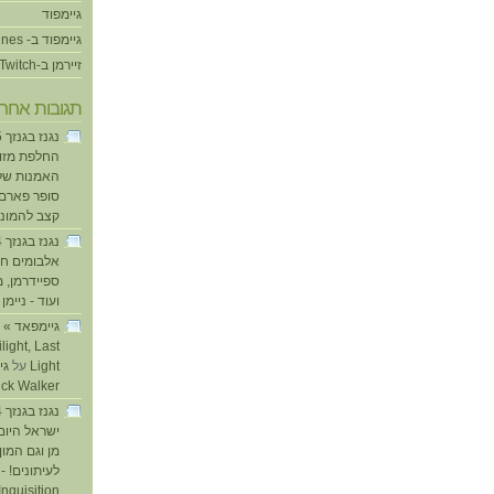
גיימפוד
גיימפוד ב- iTunes
זיירמן ב-Twitch
תגובות אחרו
החלפת מזוזו
האמנות של
סופר פארם ו
קצב להמוני
אלבומים חד
ספיידרמן, 
ועוד - ניימן
ע
light, Last
Light
על
ick Walker
ישראל היום
מן וגם המו
לעיתונים! - 