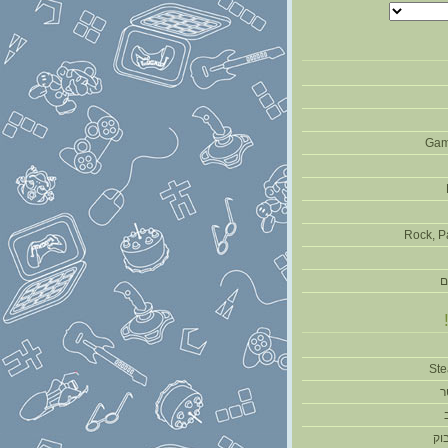
Gam
Rock, P
ם
ר
וק