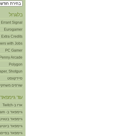
ארכיונים
בלוגרול
Errant Signal
Eurogamer
Extra Credits
ers with Jobs
PC Gamer
Penny Arcade
Polygon
aper, Shotgun
סיידקווסט
שורפים משחקי
עוד גיימפאד!
ארז ב-Twitch
גיימפאד ב- Steam
גיימפאד בטוויט
גיימפאד ביוטיוב
גיימפאד בפייסב