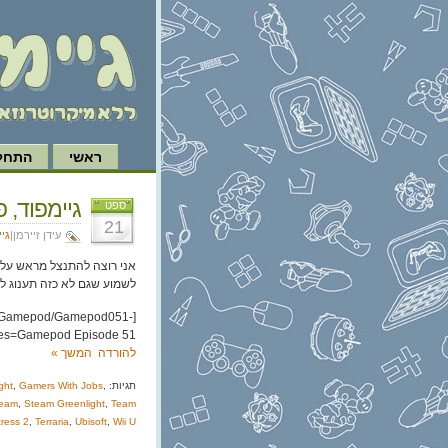
ראשי
התחל 
גיימפוד, פרק 51: צב
ספט
21
עידן זיירמן|
גי
אני רוצה להתנצל מראש על א
לשמוע שגם לא כזה תענוג ל
.il/Gamepod/Gamepod051-
tles=Gamepod Episode 51]
להורדה
המשך »
תגיות:
,
Gamers With Jobs
,
ght
eam
,
Steam Greenlight
,
Team
tress 2
,
Terraria
,
Ubisoft
,
Wii U