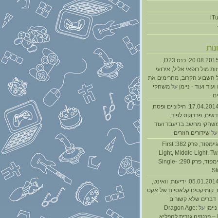
נות
נגנז בגנזך 20.08.2015: כנס D23,
ת מול רופאי אליל, אירועי
 השבוע הקרוב, מחרימים את
עוד ועוד - ניימן
על
משחקי
ם
נגנז בגנזך 17.04.2014: חילוניים ופסח,
שים, פרדוקס לפיד,
משחקי מחשב בדיעבד ועוד
ל
שידורים חוזרים
גיימפאד » גיימפוד, פרק 382: First
Light, Middle Light, Twi
גיימפוד, פרק 290: Single-
St
נגנז בגנזך 05.01.2014: ידיעות, וואינט,
, קומיקסים קלאסיים של אקס
ן דברים שלא קשורים
ניימן
על
Dragon Age:
Inquisition – פנטזיה גנרית להפליא