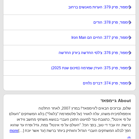
גיימפוד, פרק 379: הערות מאנשים ברחוב
גיימפוד, פרק 378: הודים
גיימפוד, פרק 377: החיים הם Iron Man
גיימפוד, פרק 376: צ'לסי החדשה ביורק החדשה
גיימפוד, פרק 375: העידן שמרמה (סיכום שנת 2025)
גיימפוד, פרק 374: דברים נלוזים
About גיימפאד
שלום, וברוכים הבאים ל'גיימפאד'! במרץ 2007, לאחר החלטה
אימפולסיבית-משהו, עלה לאוויר (על פלטפורמת "בלוגלי") בלוג המשחקים "העולם
על פי אינטל", כתגובת-נגד למיעוט התוכן העברי בנושא משחקי מחשב ווידאו
ברשת. זה עבד די טוב, בסך הכל. "העולם על פי אינטל" צמח, גדל ופרח עד שהוא
הפך לבלוג המשחקים העברי הגדול והוותיק ביותר ברשת (עד אשר יוכח […]
more
→