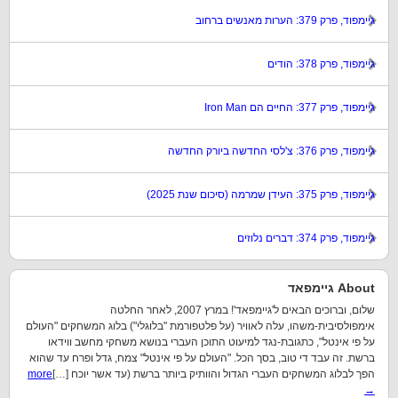
גיימפוד, פרק 379: הערות מאנשים ברחוב
גיימפוד, פרק 378: הודים
גיימפוד, פרק 377: החיים הם Iron Man
גיימפוד, פרק 376: צ'לסי החדשה ביורק החדשה
גיימפוד, פרק 375: העידן שמרמה (סיכום שנת 2025)
גיימפוד, פרק 374: דברים נלוזים
About גיימפאד
שלום, וברוכים הבאים ל'גיימפאד'! במרץ 2007, לאחר החלטה
אימפולסיבית-משהו, עלה לאוויר (על פלטפורמת "בלוגלי") בלוג המשחקים "העולם
על פי אינטל", כתגובת-נגד למיעוט התוכן העברי בנושא משחקי מחשב ווידאו
ברשת. זה עבד די טוב, בסך הכל. "העולם על פי אינטל" צמח, גדל ופרח עד שהוא
הפך לבלוג המשחקים העברי הגדול והוותיק ביותר ברשת (עד אשר יוכח […]
more
→