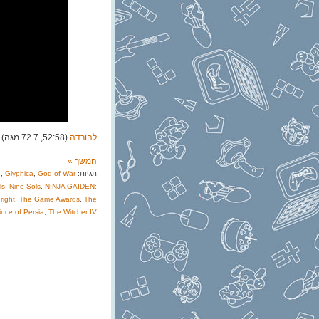
להורדה
(52:58, 72.7 מגה)
המשך »
תגיות:
God of War
,
Glyphica
,
d
ls
,
Nine Sols
,
NINJA GAIDEN:
right
,
The Game Awards
,
The
nce of Persia
,
The Witcher IV