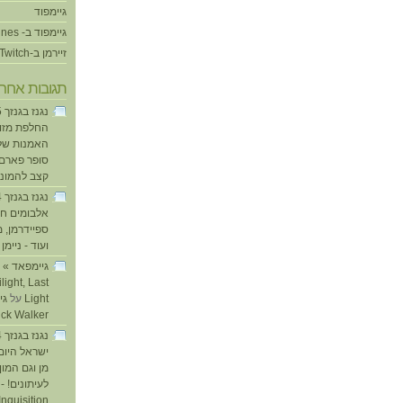
גיימפוד
גיימפוד ב- iTunes
זיירמן ב-Twitch
תגובות אחרו
החלפת מזוזו
האמנות של
סופר פארם ו
קצב להמוני
אלבומים חד
ספיידרמן, 
ועוד - ניימן
ע
light, Last
Light
על
ick Walker
ישראל היום
מן וגם המו
לעיתונים! - 