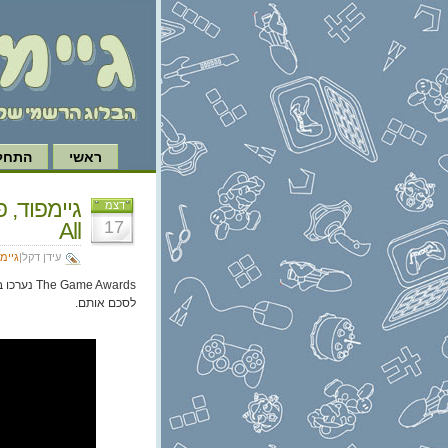
ראשי
התחל 
דצמ
17
All
עידן דקל|
גיימ
me Awards
לסכם אותם.