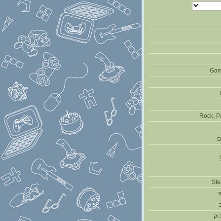
Gam
Rock, P
ם
ר
וק