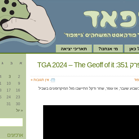
כאן
מי אנחנו?
תאריכי יציאה
א
גיימפוד, פרק 351: TGA 2024 – The Geoff of it
א
ב
ג
4
3
2
פוד
אין תגובות »
1
10
9
The Ga נערכו בשבוע שעבר, אז עופר, שחר ודקל התיישבו מול המיקרופונים בשביל
8
17
16
5
24
23
31
30
« יול
ארכיונים