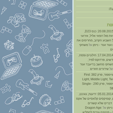
נות
נגנז בגנזך 20.08.2015: כנס D23,
ת מול רופאי אליל, אירועי
 השבוע הקרוב, מחרימים את
עוד ועוד - ניימן
על
משחקי
ם
נגנז בגנזך 17.04.2014: חילוניים ופסח,
שים, פרדוקס לפיד,
משחקי מחשב בדיעבד ועוד
ל
שידורים חוזרים
גיימפאד » גיימפוד, פרק 382: First
Light, Middle Light, Twi
גיימפוד, פרק 290: Single-
St
נגנז בגנזך 05.01.2014: ידיעות, וואינט,
, קומיקסים קלאסיים של אקס
ן דברים שלא קשורים
ניימן
על
Dragon Age:
Inquisition – פנטזיה גנרית להפליא