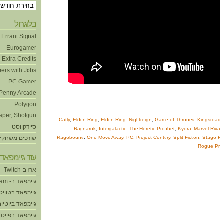
ארכיונים
בלוגרול
Errant Signal
Eurogamer
Extra Credits
ers with Jobs
PC Gamer
Penny Arcade
Polygon
aper, Shotgun
Catly
,
Elden Ring
,
Elden Ring: Nightreign
,
Game of Thrones: Kingsroa
סיידקווסט
Ragnarök
,
Intergalactic: The Heretic Prophet
,
Kyora
,
Marvel Riva
Stage F
,
Split Fiction
,
Project Century
,
PC
,
One Move Away
,
Ragebound
שורפים משחקי
Rogue Pri
עוד גיימפאד!
ארז ב-Twitch
גיימפאד ב- Steam
גיימפאד בטוויט
גיימפאד ביוטיוב
גיימפאד בפייסב