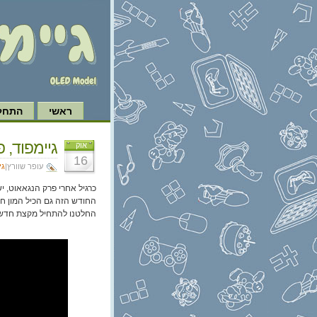
ראשי
התחל 
גיימפוד, פרק 301: הופעה בקונסרבטו
אוק
16
עופר שוורץ|
גי
כרגיל אחרי פרק הנגאאוט, י
החלטנו להתחיל מקצת חדשות 