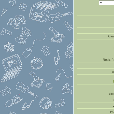
Gam
Rock, P
ם
ר
וק