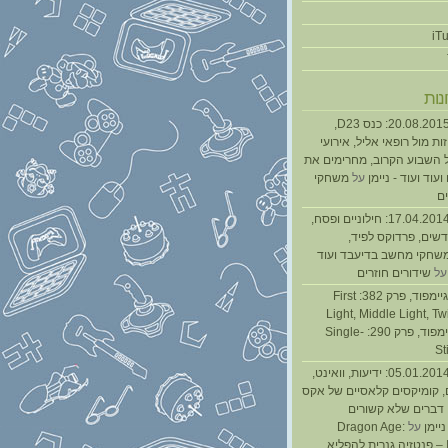
נות
נגנז בגנזך 20.08.2015: כנס D23,
ת מול רופאי אליל, אירועי
 השבוע הקרוב, מחרימים את
עוד ועוד - ניימן
על
משחקי
ם
נגנז בגנזך 17.04.2014: חילוניים ופסח,
שים, פרדוקס לפיד,
משחקי מחשב בדיעבד ועוד
ל
שידורים חוזרים
גיימפאד » גיימפוד, פרק 382: First
Light, Middle Light, Twi
גיימפוד, פרק 290: Single-
St
נגנז בגנזך 05.01.2014: ידיעות, וואינט,
, קומיקסים קלאסיים של אקס
ן דברים שלא קשורים
ניימן
על
Dragon Age:
Inquisition – פנטזיה גנרית להפליא