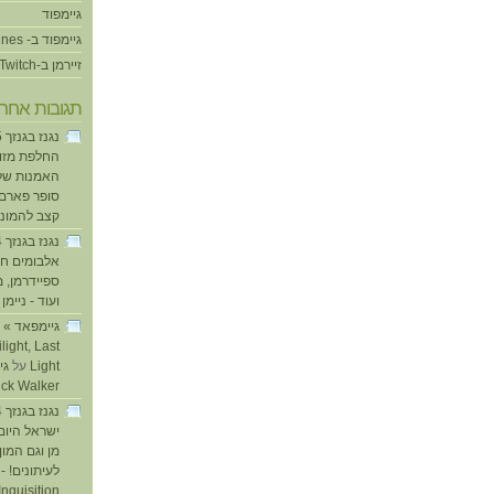
גיימפוד
גיימפוד ב- iTunes
זיירמן ב-Twitch
תגובות אחרו
החלפת מזוזו
האמנות של
סופר פארם ו
קצב להמוני
אלבומים חד
ספיידרמן, 
ועוד - ניימן
ע
light, Last
Light
על
ick Walker
ישראל היום
מן וגם המו
לעיתונים! - 