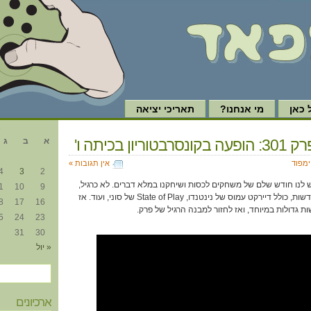
כאן
מי אנחנו?
תאריכי יציאה
א
ריון בכיתה ו'
א
ב
ג
ימפוד
אין תגובות »
4
3
2
ש לנו חודש שלם של משחקים לכסות ושיחקנו במלא דברים. לא כרגיל,
1
10
9
החודש הזה גם הכיל המון חדשות, כולל דיירקט עמוס של נינטנדו, State of Play של סוני, ועוד. אז
8
17
16
גדולות במיוחד, ואז לחזור למבנה הרגיל של פרק.
5
24
23
31
30
« יול
ארכיונים