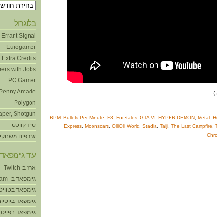
ארכיונים
בלוגרול
Errant Signal
Eurogamer
Extra Credits
ers with Jobs
PC Gamer
Penny Arcade
Polygon
aper, Shotgun
BPM: Bullets Per Minute
,
E3
,
Foretales
,
GTA VI
,
HYPER DEMON
,
Metal: He
סיידקווסט
Express
,
Moonscars
,
OlliOlli World
,
Stadia
,
Taiji
,
The Last Campfire
,
Chro
שורפים משחקי
עוד גיימפאד!
ארז ב-Twitch
גיימפאד ב- Steam
גיימפאד בטוויט
גיימפאד ביוטיוב
גיימפאד בפייסב