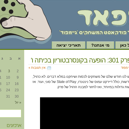
כאן
מי אנחנו?
תאריכי יציאה
א
ריון בכיתה ו'
א
ב
ג
ימפוד
אין תגובות »
4
3
2
ש לנו חודש שלם של משחקים לכסות ושיחקנו במלא דברים. לא כרגיל,
1
10
9
החודש הזה גם הכיל המון חדשות, כולל דיירקט עמוס של נינטנדו, State of Play של סוני, ועוד. אז
8
17
16
גדולות במיוחד, ואז לחזור למבנה הרגיל של פרק.
5
24
23
31
30
« יול
ארכיונים