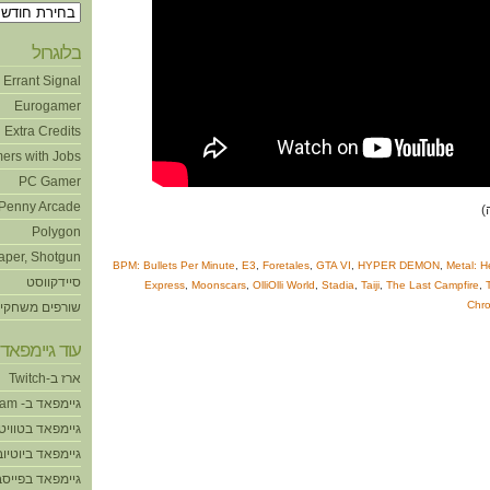
ארכיונים
בלוגרול
Errant Signal
Eurogamer
Extra Credits
ers with Jobs
PC Gamer
Penny Arcade
Polygon
aper, Shotgun
BPM: Bullets Per Minute
,
E3
,
Foretales
,
GTA VI
,
HYPER DEMON
,
Metal: He
סיידקווסט
Express
,
Moonscars
,
OlliOlli World
,
Stadia
,
Taiji
,
The Last Campfire
,
Chro
שורפים משחקי
עוד גיימפאד!
ארז ב-Twitch
גיימפאד ב- Steam
גיימפאד בטוויט
גיימפאד ביוטיוב
גיימפאד בפייסב