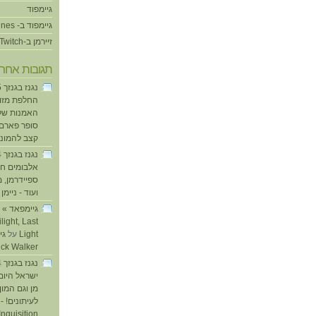
גיימפוד
גיימפוד ב- iTunes
זיירמן ב-Twitch
תגובות אחרו
החלפת מזוזו
האמנות של
סופר פארם ו
קצב להמוני
אלבומים חד
ספיידרמן, 
ועוד - ניימן
ע
light, Last
Light
על
ick Walker
ישראל היום
מן וגם המו
לעיתונים! - 