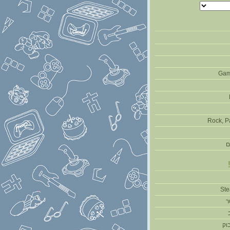
Gam
Rock, P
ם
ר
וק