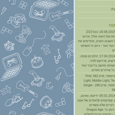
נות
נגנז בגנזך 20.08.2015: כנס D23,
ת מול רופאי אליל, אירועי
 השבוע הקרוב, מחרימים את
עוד ועוד - ניימן
על
משחקי
ם
נגנז בגנזך 17.04.2014: חילוניים ופסח,
שים, פרדוקס לפיד,
משחקי מחשב בדיעבד ועוד
ל
שידורים חוזרים
גיימפאד » גיימפוד, פרק 382: First
Light, Middle Light, Twi
גיימפוד, פרק 290: Single-
St
נגנז בגנזך 05.01.2014: ידיעות, וואינט,
, קומיקסים קלאסיים של אקס
ן דברים שלא קשורים
ניימן
על
Dragon Age:
Inquisition – פנטזיה גנרית להפליא