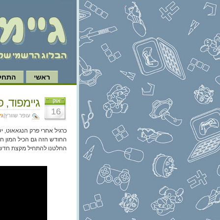
ראשי
התחל 
גיימפוד, פרק 301: הופעה בקונסרבטו
אוק
16
עופר שוורץ|
גי
כרגיל אחרי פרק הנגאאוט, י
החלטנו להתחיל מקצת חדשות 