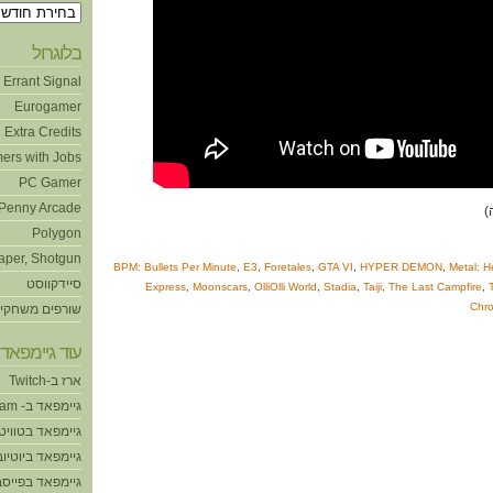
ארכיונים
בלוגרול
Errant Signal
Eurogamer
Extra Credits
ers with Jobs
PC Gamer
Penny Arcade
Polygon
aper, Shotgun
BPM: Bullets Per Minute
,
E3
,
Foretales
,
GTA VI
,
HYPER DEMON
,
Metal: He
סיידקווסט
Express
,
Moonscars
,
OlliOlli World
,
Stadia
,
Taiji
,
The Last Campfire
,
Chro
שורפים משחקי
עוד גיימפאד!
ארז ב-Twitch
גיימפאד ב- Steam
גיימפאד בטוויט
גיימפאד ביוטיוב
גיימפאד בפייסב