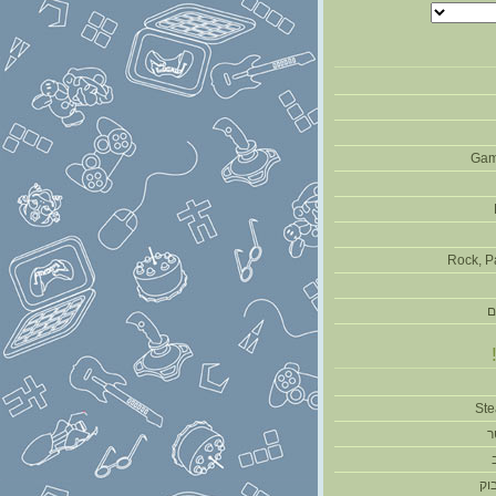
Gam
Rock, P
ם
ר
וק