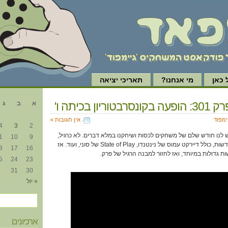
כאן
מי אנחנו?
תאריכי יציאה
א
ריון בכיתה ו'
א
ב
ג
ימפוד
אין תגובות »
4
3
2
ש לנו חודש שלם של משחקים לכסות ושיחקנו במלא דברים. לא כרגיל,
1
10
9
החודש הזה גם הכיל המון חדשות, כולל דיירקט עמוס של נינטנדו, State of Play של סוני, ועוד. אז
8
17
16
גדולות במיוחד, ואז לחזור למבנה הרגיל של פרק.
5
24
23
31
30
« יול
ארכיונים