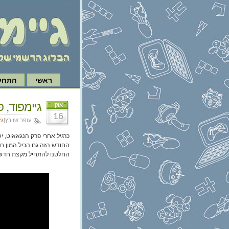
ראשי
התחל 
גיימפוד, פרק 301: הופעה בקונסרבטו
אוק
16
עופר שוורץ|
גי
כרגיל אחרי פרק הנגאאוט, י
החלטנו להתחיל מקצת חדשות 