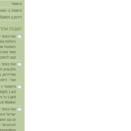
גיימפוד
גיימפוד ב- iTunes
זיירמן ב-Twitch
תגובות אחרו
החלפת מזוזו
האמנות של
סופר פארם ו
קצב להמוני
אלבומים חד
ספיידרמן, 
ועוד - ניימן
ע
light, Last
Light
על
ick Walker
ישראל היום
מן וגם המו
לעיתונים! - 