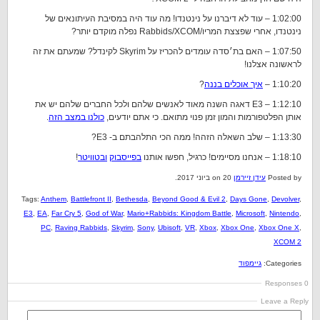
1:02:00 – עוד לא דיברנו על נינטנדו! מה עוד היה במסיבת העיתונאים של
נינטנדו, אחרי שפצצת המריו/Rabbids/XCOM נפלה מוקדם יותר?
1:07:50 – האם בת׳סדה עומדים להכריז על Skyrim לקינדל? שמעתם את זה
לראשונה אצלנו!
1:10:20 –
איך אוכלים בננה
?
1:12:10 – E3 דאגה השנה מאוד לאנשים שלהם ולכל החברים שלהם יש את
אותן הפלטפורמות והמון זמן פנוי מתואם. כי אתם יודעים,
כולנו במצב הזה
.
1:13:30 – שלב השאלה הזהה! ממה הכי התלהבתם ב- E3?
1:18:10 – אנחנו מסיימים! כרגיל, חפשו אותנו
בפייסבוק
ובטוויטר
!
Posted by
עידן זיירמן
on 20 ביוני 2017.
Tags:
Anthem
,
Battlefront II
,
Bethesda
,
Beyond Good & Evil 2
,
Days Gone
,
Devolver
,
E3
,
EA
,
Far Cry 5
,
God of War
,
Mario+Rabbids: Kingdom Battle
,
Microsoft
,
Nintendo
,
PC
,
Raving Rabbids
,
Skyrim
,
Sony
,
Ubisoft
,
VR
,
Xbox
,
Xbox One
,
Xbox One X
,
XCOM 2
Categories:
גיימפוד
0 Responses
Leave a Reply