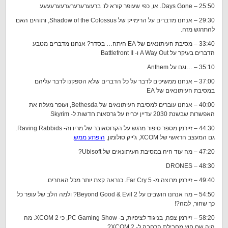
25:50 – Days Gone. או, כפי שעופר קורא לו: ברעערערערערעערעעעע
29:30 – אנחנו מדברים על הרימייק של Shadow of the Colossus, ותוהים האם
להתרגש מזה.
33:40 – מסיבת העיתונאים של EA היתה… בסדר? אנחנו מדברים מטבע
הדברים בעיקר על A Way Out ו- Battlefront II
35:10 – …וגם על Anthem
37:00 – אנחנו ממשיכים לדבר על כל הדברים שלא הספקנו לדבר עליהם
במסיבת העיתונאים של EA
40:00 – אנחנו עוברים למסיבת העיתונאים של Bethesda, ועופר מעלה את
האפשרות שבשנת 2030 עדיין יכריזו על גרסאות חדשות ל- Skyrim
44:30 – זיירמן מספר סיפור מרגש על הקרוסאובר של מריו וה- Raving Rabbids.
גם המעצב הראשי של XCOM, ג'ייק סולומון,
הופתע ממש
.
47:20 – מה עוד היה במסיבת העיתונאים של Ubisoft?
48:30 – DRONES
49:40 – זיירמן מרוצה מ- Far Cry 5. כנראה קצת יותר מכל האחרים.
54:50 – מה אנחנו חושבים על Beyond Good & Evil 2? ולמה הלב של עופר כל
כך שחור, למה?!
58:20 – זיירמן צפה, בניגוד לציפיות, ב- PC Gaming Show, כי XCOM 2. מה
היה שם חוץ מחבילת הרחבה ל- XCOM 2?