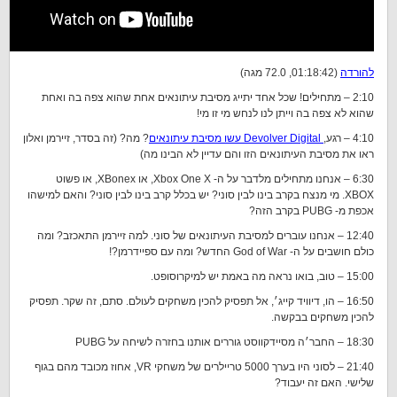
להורדה
(01:18:42, 72.0 מגה)
2:10 – מתחילים! שכל אחד יתייג מסיבת עיתונאים אחת שהוא צפה בה ואחת
שהוא לא צפה בה וייתן לנו לנחש מי זו מי!
4:10 – רגע,
Devolver Digital עשו מסיבת עיתונאים
? מה? (זה בסדר, זיירמן ואלון
ראו את מסיבת העיתונאים הזו והם עדיין לא הבינו מה)
6:30 – אנחנו מתחילים מלדבר על ה- Xbox One X, או XBonex, או פשוט
XBOX. מי מנצח בקרב בינו לבין סוני? יש בכלל קרב בינו לבין סוני? והאם למישהו
אכפת מ- PUBG בקרב הזה?
12:40 – אנחנו עוברים למסיבת העיתונאים של סוני. למה זיירמן התאכזב? ומה
כולם חושבים על ה- God of War החדש? ומה עם ספיידרמן?!
15:00 – טוב, בואו נראה מה באמת יש למיקרוסופט.
16:50 – הו, דיוויד קייג׳, אל תפסיק להכין משחקים לעולם. סתם, זה שקר. תפסיק
להכין משחקים בבקשה.
18:30 – החבר׳ה מסיידקווסט גוררים אותנו בחזרה לשיחה על PUBG
21:40 – לסוני היו בערך 5000 טריילרים של משחקי VR, אחוז מכובד מהם בגוף
שלישי. האם זה יעבוד?