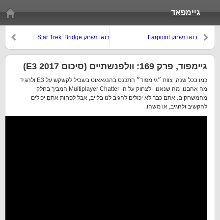
גיימפאד
בואו נשחק Farpoint
בואו נשחק Star Trek: Bridge
Crew
גיימפוד, פרק 169: וולפנשתיים (סיכום E3 2017)
כמו בכל שנה, צוות ״גיימפוד״ התכנס בהנגאאוט בשביל לקשקש על E3 ולהגיד
מה אהבנו, מה שנאנו, ולצחוק על ה- Multiplayer Chatter המביך בחלק
מהמשחקים. אתם כבר לא יכולים להגיב לנו בלייב, אבל לפחות אתם יכולים
להקשיב ולהגיב, או משהו.