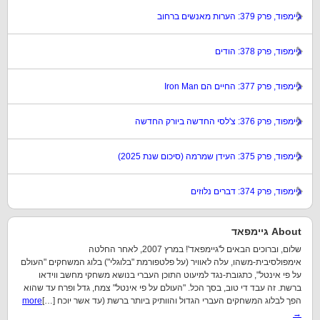
גיימפוד, פרק 379: הערות מאנשים ברחוב
גיימפוד, פרק 378: הודים
גיימפוד, פרק 377: החיים הם Iron Man
גיימפוד, פרק 376: צ'לסי החדשה ביורק החדשה
גיימפוד, פרק 375: העידן שמרמה (סיכום שנת 2025)
גיימפוד, פרק 374: דברים נלוזים
About גיימפאד
שלום, וברוכים הבאים ל'גיימפאד'! במרץ 2007, לאחר החלטה
אימפולסיבית-משהו, עלה לאוויר (על פלטפורמת "בלוגלי") בלוג המשחקים "העולם
על פי אינטל", כתגובת-נגד למיעוט התוכן העברי בנושא משחקי מחשב ווידאו
ברשת. זה עבד די טוב, בסך הכל. "העולם על פי אינטל" צמח, גדל ופרח עד שהוא
הפך לבלוג המשחקים העברי הגדול והוותיק ביותר ברשת (עד אשר יוכח […]
more
→