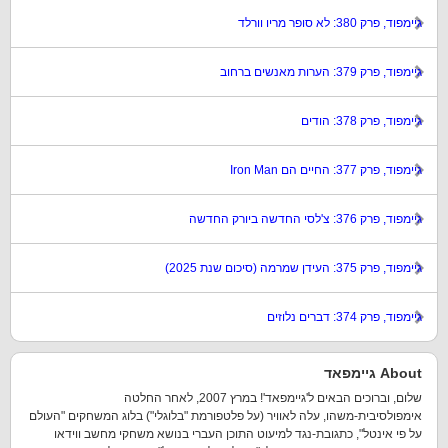
גיימפוד, פרק 380: לא סופר מריו וורלד
גיימפוד, פרק 379: הערות מאנשים ברחוב
גיימפוד, פרק 378: הודים
גיימפוד, פרק 377: החיים הם Iron Man
גיימפוד, פרק 376: צ'לסי החדשה ביורק החדשה
גיימפוד, פרק 375: העידן שמרמה (סיכום שנת 2025)
גיימפוד, פרק 374: דברים נלוזים
About גיימפאד
שלום, וברוכים הבאים ל'גיימפאד'! במרץ 2007, לאחר החלטה
אימפולסיבית-משהו, עלה לאוויר (על פלטפורמת "בלוגלי") בלוג המשחקים "העולם
על פי אינטל", כתגובת-נגד למיעוט התוכן העברי בנושא משחקי מחשב ווידאו