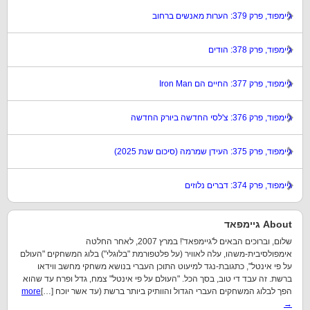
גיימפוד, פרק 379: הערות מאנשים ברחוב
גיימפוד, פרק 378: הודים
גיימפוד, פרק 377: החיים הם Iron Man
גיימפוד, פרק 376: צ'לסי החדשה ביורק החדשה
גיימפוד, פרק 375: העידן שמרמה (סיכום שנת 2025)
גיימפוד, פרק 374: דברים נלוזים
About גיימפאד
שלום, וברוכים הבאים ל'גיימפאד'! במרץ 2007, לאחר החלטה
אימפולסיבית-משהו, עלה לאוויר (על פלטפורמת "בלוגלי") בלוג המשחקים "העולם
על פי אינטל", כתגובת-נגד למיעוט התוכן העברי בנושא משחקי מחשב ווידאו
ברשת. זה עבד די טוב, בסך הכל. "העולם על פי אינטל" צמח, גדל ופרח עד שהוא
הפך לבלוג המשחקים העברי הגדול והוותיק ביותר ברשת (עד אשר יוכח […]
more
→